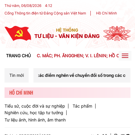
Thứ năm, 06/08/2026
4
:
12
Cổng Thông tin điện tử Đảng Cộng sản Việt Nam
Hồ Chí Minh
HỆ THỐNG
TƯ LIỆU - VĂN KIỆN ĐẢNG
TRANG CHỦ
C. MÁC; PH. ĂNGGHEN; V. I. LÊNIN; HỒ CHÍ MIN
Togg
navig
ác điểm nghẽn về chuyển đổi số trong các cơ quan Đảng
Tin mới
HỒ CHÍ MINH
Tiểu sử, cuộc đời và sự nghiệp
Tác phẩm
Nghiên cứu, học tập tư tưởng
Tư liệu ảnh, hình ảnh, âm thanh
+
-