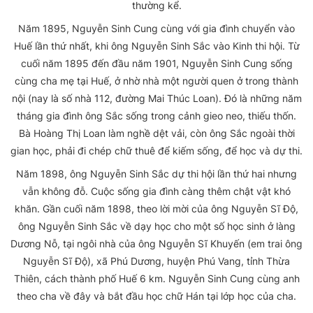
thường kể.
Năm 1895, Nguyễn Sinh Cung cùng với gia đình chuyển vào
Huế lần thứ nhất, khi ông Nguyễn Sinh Sắc vào Kinh thi hội. Từ
cuối năm 1895 đến đầu năm 1901, Nguyễn Sinh Cung sống
cùng cha mẹ tại Huế, ở nhờ nhà một người quen ở trong thành
nội (nay là số nhà 112, đường Mai Thúc Loan). Đó là những năm
tháng gia đình ông Sắc sống trong cảnh gieo neo, thiếu thốn.
Bà Hoàng Thị Loan làm nghề dệt vải, còn ông Sắc ngoài thời
gian học, phải đi chép chữ thuê để kiếm sống, để học và dự thi.
Năm 1898, ông Nguyễn Sinh Sắc dự thi hội lần thứ hai nhưng
vẫn không đỗ. Cuộc sống gia đình càng thêm chật vật khó
khăn. Gần cuối năm 1898, theo lời mời của ông Nguyễn Sĩ Độ,
ông Nguyễn Sinh Sắc về dạy học cho một số học sinh ở làng
Dương Nỗ, tại ngôi nhà của ông Nguyễn Sĩ Khuyến (em trai ông
Nguyễn Sĩ Độ), xã Phú Dương, huyện Phú Vang, tỉnh Thừa
Thiên, cách thành phố Huế 6 km. Nguyễn Sinh Cung cùng anh
theo cha về đây và bắt đầu học chữ Hán tại lớp học của cha.