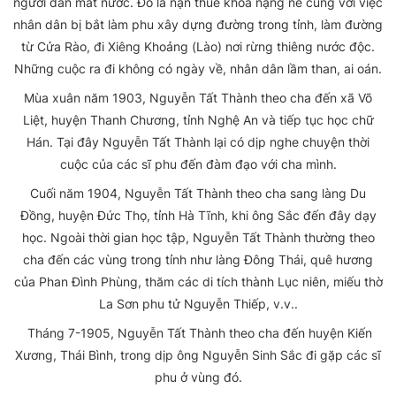
người dân mất nước. Đó là nạn thuế khoá nặng nề cùng với việc
nhân dân bị bắt làm phu xây dựng đường trong tỉnh, làm đường
từ Cửa Rào, đi Xiêng Khoảng (Lào) nơi rừng thiêng nước độc.
Những cuộc ra đi không có ngày về, nhân dân lầm than, ai oán.
Mùa xuân năm 1903, Nguyễn Tất Thành theo cha đến xã Võ
Liệt, huyện Thanh Chương, tỉnh Nghệ An và tiếp tục học chữ
Hán. Tại đây Nguyễn Tất Thành lại có dịp nghe chuyện thời
cuộc của các sĩ phu đến đàm đạo với cha mình.
Cuối năm 1904, Nguyễn Tất Thành theo cha sang làng Du
Đồng, huyện Đức Thọ, tỉnh Hà Tĩnh, khi ông Sắc đến đây dạy
học. Ngoài thời gian học tập, Nguyễn Tất Thành thường theo
cha đến các vùng trong tỉnh như làng Đông Thái, quê hương
của Phan Đình Phùng, thăm các di tích thành Lục niên, miếu thờ
La Sơn phu tử Nguyễn Thiếp, v.v..
Tháng 7-1905, Nguyễn Tất Thành theo cha đến huyện Kiến
Xương, Thái Bình, trong dịp ông Nguyễn Sinh Sắc đi gặp các sĩ
phu ở vùng đó.