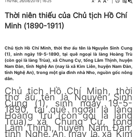
A
A
|
Thứ hai, 26/08/2019
|
16:25
A
Thời niên thiếu của Chủ tịch Hồ Chí
Minh (1890-1911)
Chủ tịch Hồ Chí Minh, thời thơ ấu tên là Nguyễn Sinh Cung
(1), sinh ngày 19-5-1890, tại quê ngoại là làng Hoàng Trù
(còn gọi là làng Trùa), xã Chung Cự, tổng Lâm Thịnh, huyện
Nam Đàn, tỉnh Nghệ An (nay là xã Kim Liên, huyện Nam Đàn,
tỉnh Nghệ An), trong một gia đình nhà Nho, nguồn gốc nông
dân.
Chủ tịch Hồ Chí Minh, thời
thơ ấu tên là Nguyễn Sinh
Cung (1), sinh ngày 19-5-
1890, tại quê ngoại là làng
Hoàng Trù (còn gọi là làng
Trùa), xã Chung Cự, tổng
Lâm Thịnh, huyện Nam Đàn,
tỉnh Nghệ An (nay là xã Kim