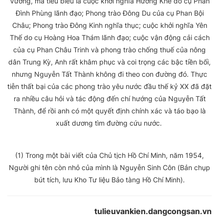
Vương, mà tiêu biểu là cuộc khởi nghĩa Hương Khê do cụ Phan
Đình Phùng lãnh đạo; Phong trào Đông Du của cụ Phan Bội
Châu; Phong trào Đông Kinh nghĩa thục; cuộc khởi nghĩa Yên
Thế do cụ Hoàng Hoa Thám lãnh đạo; cuộc vận động cải cách
của cụ Phan Châu Trinh và phong trào chống thuế của nông
dân Trung Kỳ, Anh rất khâm phục và coi trọng các bậc tiền bối,
nhưng Nguyễn Tất Thành không đi theo con đường đó. Thực
tiễn thất bại của các phong trào yêu nước đầu thế kỷ XX đã đặt
ra nhiều câu hỏi và tác động đến chí hướng của Nguyễn Tất
Thành, để rồi anh có một quyết định chính xác và táo bạo là
xuất dương tìm đường cứu nước.
(1) Trong một bài viết của Chủ tịch Hồ Chí Minh, năm 1954,
Người ghi tên còn nhỏ của mình là Nguyễn Sinh Côn (Bản chụp
bút tích, lưu Kho Tư liệu Bảo tàng Hồ Chí Minh).
tulieuvankien.dangcongsan.vn