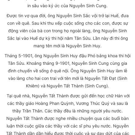
in sâu vào ký ức của Nguyễn Sinh Cung.
Được tin vợ qua đời, ông Nguyễn Sinh Sắc vội trở lại Huế, đưa
con về quê. Sau khi thu xếp cuộc sống cho các con, được sự
động viên của bà con trong họ ngoài làng, ông Nguyễn Sinh
Sắc lại vào Huế dự kỳ thi hội năm Tân Sửu. Lần này đi thi ông
mang tên mới là Nguyễn Sinh Huy.
Tháng 5-1901, ông Nguyễn Sinh Huy đậu Phó bảng khoa thi hội
Tân Sửu. Khoảng tháng 9-1901, Nguyễn Sinh Cung cùng gia
đình chuyển về sống ở quê nội. Ông Nguyễn Sinh Huy làm lễ
vào làng cho hai con trai với tên mới là Nguyễn Tất Đạt (Sinh
Khiêm) và Nguyễn Tất Thành (Sinh Cung).
Tại quê nhà, Nguyễn Tất Thành được gửi đến học chữ Hán với
các thầy giáo Hoàng Phan Quỳnh, Vương Thúc Quý và sau là
thầy Trần Thân. Các thầy đều là những người yêu nước.
Nguyễn Tất Thành được nghe nhiều chuyện qua các buổi bàn
luận thời cuộc giữa các thầy với các sĩ phu yêu nước. Nguyễn
Tất Thành dần dần hiểu được thời cuộc và sự day dứt của các