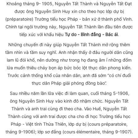
Khoảng tháng 9- 1905, Nguyễn Tất Thành và Nguyễn Tất Đạt
được ông Nguyễn Sinh Huy xin cho theo học lớp dự bị
(préparatoire) Trường tiểu học Pháp - bản xứ ở thành phố Vinh.
Chính tại ngôi trường này, Nguyễn Tất Thành lần đầu tiên được
tiếp xúc với khẩu hiệu
Tự do - Bình đẳng - Bác ái
.
Những chuyến đi này giúp Nguyễn Tất Thành mở rộng thêm
tầm nhìn và tầm suy nghĩ. Anh nhận thấy ở đâu người dân cũng
lam lũ đói khổ, nên dường như trong họ đang âm ỉ những đốm
lửa muốn thiêu cháy bọn áp bức bóc lột thực dân phong kiến.
Trước cảnh thống khổ của nhân dân, anh đã sớm “có chí đuổi
thực dân Pháp giải phóng đồng bào”.
Sau nhiều năm lần lữa việc đi làm quan, cuối tháng 5-1906,
ông Nguyễn Sinh Huy vào kinh đô nhậm chức. Nguyễn Tất
Thành và anh trai cùng đi theo cha. Vào Huế, Nguyễn Tất
Thành cùng với anh trai được cha cho đi học Trường tiểu học
Pháp - Việt tỉnh Thừa Thiên, lớp dự bị (cours préparatoire,
tháng 9-1906); lớp sơ đẳng (cours élémentaire, tháng 9-1907).