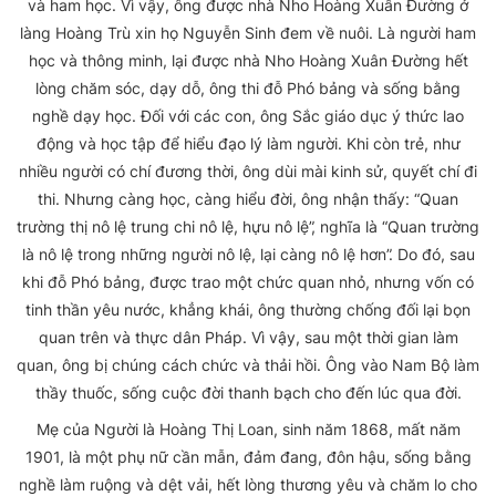
và ham học. Vì vậy, ông được nhà Nho Hoàng Xuân Đường ở
làng Hoàng Trù xin họ Nguyễn Sinh đem về nuôi. Là người ham
học và thông minh, lại được nhà Nho Hoàng Xuân Đường hết
lòng chăm sóc, dạy dỗ, ông thi đỗ Phó bảng và sống bằng
nghề dạy học. Đối với các con, ông Sắc giáo dục ý thức lao
động và học tập để hiểu đạo lý làm người. Khi còn trẻ, như
nhiều người có chí đương thời, ông dùi mài kinh sử, quyết chí đi
thi. Nhưng càng học, càng hiểu đời, ông nhận thấy: “Quan
trường thị nô lệ trung chi nô lệ, hựu nô lệ”, nghĩa là “Quan trường
là nô lệ trong những người nô lệ, lại càng nô lệ hơn”. Do đó, sau
khi đỗ Phó bảng, được trao một chức quan nhỏ, nhưng vốn có
tinh thần yêu nước, khẳng khái, ông thường chống đối lại bọn
quan trên và thực dân Pháp. Vì vậy, sau một thời gian làm
quan, ông bị chúng cách chức và thải hồi. Ông vào Nam Bộ làm
thầy thuốc, sống cuộc đời thanh bạch cho đến lúc qua đời.
Mẹ của Người là Hoàng Thị Loan, sinh năm 1868, mất năm
1901, là một phụ nữ cần mẫn, đảm đang, đôn hậu, sống bằng
nghề làm ruộng và dệt vải, hết lòng thương yêu và chăm lo cho