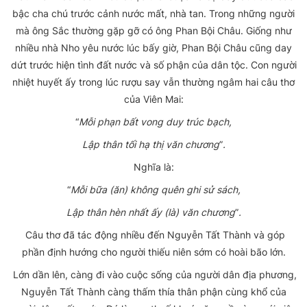
bậc cha chú trước cảnh nước mất, nhà tan. Trong những người
mà ông Sắc thường gặp gỡ có ông Phan Bội Châu. Giống như
nhiều nhà Nho yêu nước lúc bấy giờ, Phan Bội Châu cũng day
dứt trước hiện tình đất nước và số phận của dân tộc. Con người
nhiệt huyết ấy trong lúc rượu say vẫn thường ngâm hai câu thơ
của Viên Mai:
“
Mỗi phạn bất vong duy trúc bạch,
Lập thân tối hạ thị văn chương
”
.
Nghĩa là:
“
Mỗi bữa (ăn) không quên ghi sử sách,
Lập thân hèn nhất ấy (là) văn chương
”
.
Câu thơ đã tác động nhiều đến Nguyễn Tất Thành và góp
phần định hướng cho người thiếu niên sớm có hoài bão lớn.
Lớn dần lên, càng đi vào cuộc sống của người dân địa phương,
Nguyễn Tất Thành càng thấm thía thân phận cùng khổ của