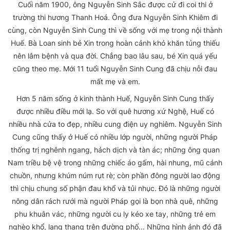
Cuối năm 1900, ông Nguyễn Sinh Sắc được cử đi coi thi ở
trường thi hương Thanh Hoá. Ông đưa Nguyễn Sinh Khiêm đi
cùng, còn Nguyễn Sinh Cung thì về sống với mẹ trong nội thành
Huế. Bà Loan sinh bé Xin trong hoàn cảnh khó khăn túng thiếu
nên lâm bệnh và qua đời. Chẳng bao lâu sau, bé Xin quá yếu
cũng theo mẹ. Mới 11 tuổi Nguyễn Sinh Cung đã chịu nỗi đau
mất mẹ và em.
Hơn 5 năm sống ở kinh thành Huế, Nguyễn Sinh Cung thấy
được nhiều điều mới lạ. So với quê hương xứ Nghệ, Huế có
nhiều nhà cửa to đẹp, nhiều cung điện uy nghiêm. Nguyễn Sinh
Cung cũng thấy ở Huế có nhiều lớp người, những người Pháp
thống trị nghênh ngang, hách dịch và tàn ác; những ông quan
Nam triều bệ vệ trong những chiếc áo gấm, hài nhung, mũ cánh
chuồn, nhưng khúm núm rụt rè; còn phần đông người lao động
thì chịu chung số phận đau khổ và tủi nhục. Đó là những người
nông dân rách rưới mà người Pháp gọi là bọn nhà quê, những
phu khuân vác, những người cu ly kéo xe tay, những trẻ em
nghèo khổ, lang thang trên đường phố... Những hình ảnh đó đã