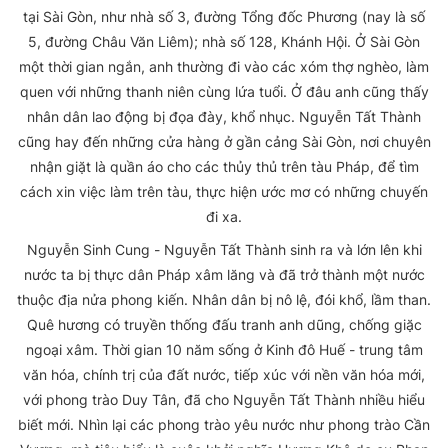
tại Sài Gòn, như nhà số 3, đường Tổng đốc Phương (nay là số
5, đường Châu Văn Liêm); nhà số 128, Khánh Hội. Ở Sài Gòn
một thời gian ngắn, anh thường đi vào các xóm thợ nghèo, làm
quen với những thanh niên cùng lứa tuổi. Ở đâu anh cũng thấy
nhân dân lao động bị đọa đày, khổ nhục. Nguyễn Tất Thành
cũng hay đến những cửa hàng ở gần cảng Sài Gòn, nơi chuyên
nhận giặt là quần áo cho các thủy thủ trên tàu Pháp, để tìm
cách xin việc làm trên tàu, thực hiện ước mơ có những chuyến
đi xa.
Nguyễn Sinh Cung - Nguyễn Tất Thành sinh ra và lớn lên khi
nước ta bị thực dân Pháp xâm lăng và đã trở thành một nước
thuộc địa nửa phong kiến. Nhân dân bị nô lệ, đói khổ, lầm than.
Quê hương có truyền thống đấu tranh anh dũng, chống giặc
ngoại xâm. Thời gian 10 năm sống ở Kinh đô Huế - trung tâm
văn hóa, chính trị của đất nước, tiếp xúc với nền văn hóa mới,
với phong trào Duy Tân, đã cho Nguyễn Tất Thành nhiều hiểu
biết mới. Nhìn lại các phong trào yêu nước như phong trào Cần