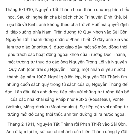
Tháng 6-1910, Nguyễn Tất Thành hoàn thành chương trình tiểu
học. Sau khi nghe tin cha bị cách chức Tri huyện Bình Khê, bị
triệu hồi về Kinh, anh không theo cha trở về Huế mà quyết định
đi tiếp xuống phía Nam. Trên đường từ Quy Nhơn vào Sài Gòn,
Nguyễn Tất Thành dừng chân ở Phan Thiết. Ở đây anh xin vào
làm trợ giáo (moniteur), được giao dậy một số môn, đồng thời
phụ trách các hoạt động ngoại khoá của Trường Dục Thanh,
một trường tư thục do các ông Nguyễn Trọng Lội và Nguyễn
Quý Anh (con trai cụ Nguyễn Thông, một nhân sĩ yêu nước)
thành lập năm 1907. Ngoài giờ lên lớp, Nguyễn Tất Thành tìm
những cuốn sách quý trong tủ sách của cụ Nguyễn Thông để
đọc. Lần đầu tiên anh được tiếp cận với những tư tưởng tiến bộ
của các nhà khai sáng Pháp như Rútxô (Rousseau), Vônte
(Voltair), Môngtétxkiơ (Montesquieu). Sự tiếp cận với những tư
tưởng mới đó càng thôi thúc anh tìm đường đi ra nước ngoài.
Tháng 2-1911, Nguyễn Tất Thành rời Phan Thiết vào Sài Gòn.
Anh ở tạm tại trụ sở các chi nhánh của Liên Thành công ty đặt