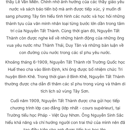
thầy Lê Văn Miến. Chính nhờ ảnh hưởng của các thầy giáo yêu
nước và sách báo tiến bộ mà anh được tiếp xúc, ý muốn đi
sang phương Tây tìm hiểu tình hình các nước và học hỏi những
thành tựu của văn minh nhân loại từng bước lớn dần trong tâm
trí của Nguyễn Tất Thành. Cùng thời gian đó, Nguyễn Tất
Thành còn được nghe kể về những hành động của những ông
vua yêu nước như Thành Thái, Duy Tân và những bàn luận về
con đường cứu nước trong các sĩ phu yêu nước.
Khoảng tháng 6-1909, Nguyễn Tất Thành rời Trường Quốc học
Huế theo cha vào Bình Định, khi ông được bổ nhiệm chức Tri
huyện Bình Khê. Trong thời gian ở Bình Khê, Nguyễn Tất Thành
thường được cha dẫn đi thăm các sĩ phu trong vùng và thăm di
tích lịch sử vùng Tây Sơn.
Cuối năm 1909, Nguyễn Tất Thành được cha gửi học tiếp
chương trình lớp cao đẳng (lớp nhất - cours supérieur), tại
Trường tiểu học Pháp - Việt Quy Nhơn. Ông Nguyễn Sinh Sắc
hiểu khả năng và chí hướng người con trai thứ của mình nên đã
tạo điều kiện cho anh được tiếp tục học lên.