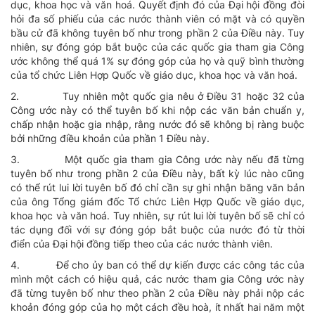
dục, khoa học và văn hoá. Quyết định đó của Ðại hội đồng đòi
hỏi đa số phiếu của các nước thành viên có mặt và có quyền
bầu cử đã không tuyên bố như trong phần 2 của Ðiều này. Tuy
nhiên, sự đóng góp bắt buộc của các quốc gia tham gia Công
ước không thể quá 1% sự đóng góp của họ và quỹ bình thường
của tổ chức Liên Hợp Quốc về giáo dục, khoa học và văn hoá.
2.
Tuy nhiên một quốc gia nêu ở Ðiều 31 hoặc 32 của
Công ước này có thể tuyên bố khi nộp các văn bản chuẩn y,
chấp nhận hoặc gia nhập, rằng nước đó sẽ không bị ràng buộc
bởi những điều khoản của phần 1 Ðiều này.
3.
Một quốc gia tham gia Công ước này nếu đã từng
tuyên bố như trong phần 2 của Ðiều này, bất kỳ lúc nào cũng
có thể rút lui lời tuyên bố đó chỉ cần sự ghi nhận băng văn bản
của ông Tổng giám đốc Tổ chức Liên Hợp Quốc về giáo dục,
khoa học và văn hoá. Tuy nhiên, sự rút lui lời tuyên bố sẽ chỉ có
tác dụng đối với sự đóng góp bắt buộc của nước đó từ thời
điển của Ðại hội đồng tiếp theo của các nước thành viên.
4.
Ðể cho ủy ban có thể dự kiến được các công tác của
mình một cách có hiệu quả, các nước tham gia Công ước này
đã từng tuyên bố như theo phần 2 của Ðiều này phải nộp các
khoản đóng góp của họ một cách đều hoà, ít nhất hai năm một