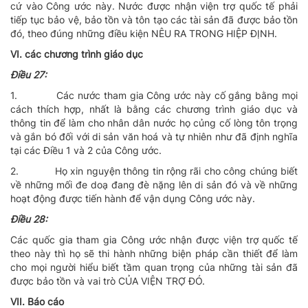
cứ vào Công ước này. Nước được nhận viện trợ quốc tế phải
tiếp tục bảo vệ, bảo tồn và tôn tạo các tài sản đã được bảo tồn
đó, theo đúng những điều kiện NÊU RA TRONG HIỆP ÐỊNH.
VI. các chương trình giáo dục
Ðiều 27:
1.
Các nước tham gia Công ước này cố gắng bằng mọi
cách thích hợp, nhất là bằng các chương trình giáo dục và
thông tin để làm cho nhân dân nước họ củng cố lòng tôn trọng
và gắn bó đối với di sản văn hoá và tự nhiên như đã định nghĩa
tại các Ðiều 1 và 2 của Công ước.
2.
Họ xin nguyện thông tin rộng rãi cho công chúng biết
về những mối đe doạ đang đè nặng lên di sản đó và về những
hoạt động được tiến hành để vận dụng Công ước này.
Ðiều 28:
Các quốc gia tham gia Công ước nhận được viện trợ quốc tế
theo này thì họ sẽ thi hành những biện pháp cần thiết để làm
cho mọi người hiểu biết tầm quan trọng của những tài sản đã
được bảo tồn và vai trò CỦA VIỆN TRỢ ÐÓ.
VII. Báo cáo