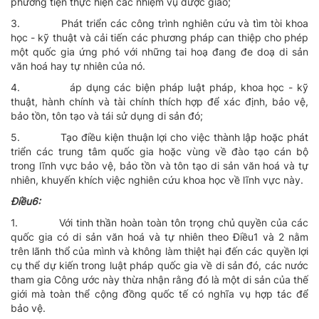
phương tiện thực hiện các nhiệm vụ được giao;
3.
Phát triển các công trình nghiên cứu và tìm tòi khoa
học - kỹ thuật và cải tiến các phương pháp can thiệp cho phép
một quốc gia ứng phó với những tai hoạ đang đe doạ di sản
văn hoá hay tự nhiên của nó.
4.
áp dụng các biện pháp luật pháp, khoa học - kỹ
thuật, hành chính và tài chính thích hợp để xác định, bảo vệ,
bảo tồn, tôn tạo và tái sử dụng di sản đó;
5.
Tạo điều kiện thuận lợi cho việc thành lập hoặc phát
triển các trung tâm quốc gia hoặc vùng về đào tạo cán bộ
trong lĩnh vực bảo vệ, bảo tồn và tôn tạo di sản văn hoá và tự
nhiên, khuyến khích việc nghiên cứu khoa học về lĩnh vực này.
Ðiều6:
1.
Với tinh thần hoàn toàn tôn trọng chủ quyền của các
quốc gia có di sản văn hoá và tự nhiên theo Ðiều1 và 2 nằm
trên lãnh thổ của mình và không làm thiệt hại đến các quyền lợi
cụ thể dự kiến trong luật pháp quốc gia về di sản đó, các nước
tham gia Công ước này thừa nhận rằng đó là một di sản của thế
giới mà toàn thể cộng đồng quốc tế có nghĩa vụ hợp tác để
bảo vệ.