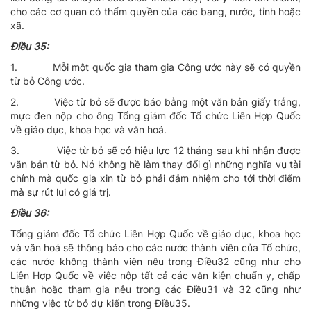
cho các cơ quan có thẩm quyền của các bang, nước, tỉnh hoặc
xã.
Ðiều 35:
1.
Mỗi một quốc gia tham gia Công ước này sẽ có quyền
từ bỏ Công ước.
2.
Việc từ bỏ sẽ được báo bằng một văn bản giấy trắng,
mực đen nộp cho ông Tổng giám đốc Tổ chức Liên Hợp Quốc
về giáo dục, khoa học và văn hoá.
3.
Việc từ bỏ sẽ có hiệu lực 12 tháng sau khi nhận được
văn bản từ bỏ. Nó không hề làm thay đổi gì những nghĩa vụ tài
chính mà quốc gia xin từ bỏ phải đảm nhiệm cho tới thời điểm
mà sự rút lui có giá trị.
Ðiều 36:
Tổng giám đốc Tổ chức Liên Hợp Quốc về giáo dục, khoa học
và văn hoá sẽ thông báo cho các nước thành viên của Tổ chức,
các nước không thành viên nêu trong Ðiều32 cũng như cho
Liên Hợp Quốc về việc nộp tất cả các văn kiện chuẩn y, chấp
thuận hoặc tham gia nêu trong các Ðiều31 và 32 cũng như
những việc từ bỏ dự kiến trong Ðiều35.