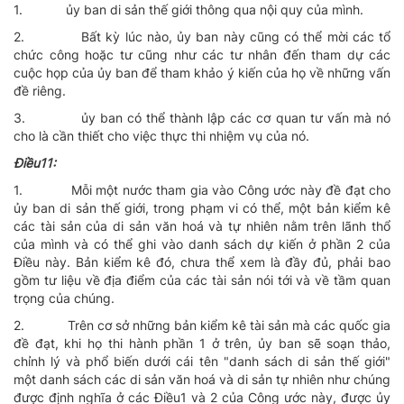
1.
ủy ban di sản thế giới thông qua nội quy của mình.
2.
Bất kỳ lúc nào, ủy ban này cũng có thể mời các tổ
chức công hoặc tư cũng như các tư nhân đến tham dự các
cuộc họp của ủy ban để tham khảo ý kiến của họ về những vấn
đề riêng.
3.
ủy ban có thể thành lập các cơ quan tư vấn mà nó
cho là cần thiết cho việc thực thi nhiệm vụ của nó.
Ðiều11:
1.
Mỗi một nước tham gia vào Công ước này đề đạt cho
ủy ban di sản thế giới, trong phạm vi có thể, một bản kiểm kê
các tài sản của di sản văn hoá và tự nhiên nằm trên lãnh thổ
của mình và có thể ghi vào danh sách dự kiến ở phần 2 của
Ðiều này. Bản kiểm kê đó, chưa thể xem là đầy đủ, phải bao
gồm tư liệu về địa điểm của các tài sản nói tới và về tầm quan
trọng của chúng.
2.
Trên cơ sở những bản kiểm kê tài sản mà các quốc gia
đề đạt, khi họ thi hành phần 1 ở trên, ủy ban sẽ soạn thảo,
chỉnh lý và phổ biến dưới cái tên "danh sách di sản thế giới"
một danh sách các di sản văn hoá và di sản tự nhiên như chúng
được định nghĩa ở các Ðiều1 và 2 của Công ước này, được ủy