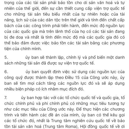
trọng của các tài sản phải bảo tồn cho di sản văn hoá và tự
nhiên của thế giới, đến sự cần thiết cung cấp viện trợ quốc tế
cho những tài sản tiêu biểu nhất của tự nhiên hoặc của tài
năng, lịch sử của các dân tộc trên thế giới và tính đến chất cấp
bách của các công trình phải tiến hành, đến mức độ nguồn lực
của các quốc gia mà trên lãnh thổ của họ có các tài sản đang
bị đe doạ và nhất là tính đến mức độ mà các quốc gia đó có
thể bảo đảm được việc bảo tồn các tài sản bằng các phương
tiện của chính mình.
5.
ủy ban sẽ thành lập, chỉnh lý và phổ biến một danh
sách những tài sản đã được sự viện trợ quốc tế.
6.
ủy ban quyết định việc sử dụng các nguồn lực của
công quỹ được thành lập theo Ðiều 15 của Công ước này, ủy
ban sẽ tìm mọi cách tăng các nguồn lực đó và sẽ áp dụng
nhiều biện pháp có ích nhằm mục đích đó.
7.
ủy ban hợp tác với các tổ chức quốc tế và quốc gia, tổ
chức chính phủ và phi chính phủ có những mục tiêu tương tự
như các mục tiêu của Công ước này. Ðể thực hiện các chương
trình và tiến hành các đề án của mình, ủy ban có thể kêu gọi
các tổ chức đó, nhất là Trung tâm nghiên cứu quốc tế về bảo
tồn tài sản văn hoá (Trung tâm Roma), Hội đồng quốc tế về di