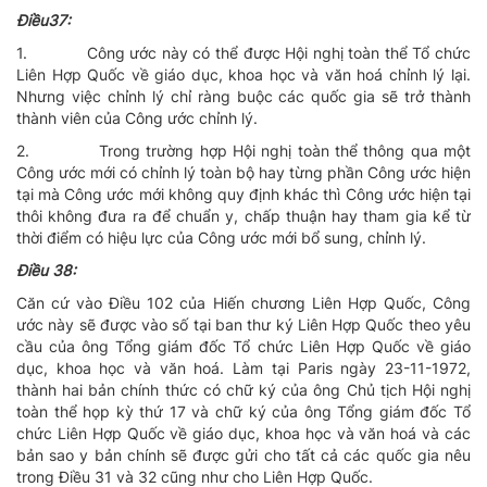
Ðiều37:
1.
Công ước này có thể được Hội nghị toàn thể Tổ chức
Liên Hợp Quốc về giáo dục, khoa học và văn hoá chỉnh lý lại.
Nhưng việc chỉnh lý chỉ ràng buộc các quốc gia sẽ trở thành
thành viên của Công ước chỉnh lý.
2.
Trong trường hợp Hội nghị toàn thể thông qua một
Công ước mới có chỉnh lý toàn bộ hay từng phần Công ước hiện
tại mà Công ước mới không quy định khác thì Công ước hiện tại
thôi không đưa ra để chuẩn y, chấp thuận hay tham gia kể từ
thời điểm có hiệu lực của Công ước mới bổ sung, chỉnh lý.
Ðiều 38:
Căn cứ vào Ðiều 102 của Hiến chương Liên Hợp Quốc, Công
ước này sẽ được vào số tại ban thư ký Liên Hợp Quốc theo yêu
cầu của ông Tổng giám đốc Tổ chức Liên Hợp Quốc về giáo
dục, khoa học và văn hoá. Làm tại Paris ngày 23-11-1972,
thành hai bản chính thức có chữ ký của ông Chủ tịch Hội nghị
toàn thể họp kỳ thứ 17 và chữ ký của ông Tổng giám đốc Tổ
chức Liên Hợp Quốc về giáo dục, khoa học và văn hoá và các
bản sao y bản chính sẽ được gửi cho tất cả các quốc gia nêu
trong Ðiều 31 và 32 cũng như cho Liên Hợp Quốc.