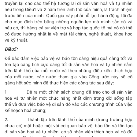
truyền lại cho các thế hệ tương lai di sản văn hoá và tự nhiên
nêu trong Ðiều1 và 2 nằm trên lãnh thổ của mình, là trách nhiệm
trước tiên của mình. Quốc gia này phải nỗ lực hành động tối đa
cho mục đích trên bằng những nguồn lực mà mình sẵn có và
nếu có, thì bằng cả sự viện trợ và hợp tác quốc tế mà nó có thể
có được hưởng nhất là về mặt tài chính, nghệ thuật, khoa học
và kỹ thuật.
Ðiều5:
Ðể bảo đảm việc bảo vệ và bảo tồn càng hiệu quả càng tốt và
tôn tạo càng tích cực càng tốt di sản văn hoá và tự nhiên nằm
trên lãnh thổ của mỗi nước và theo những điều kiện thích hợp
của mỗi nước, các nước tham gia vào Công ước này sẽ cố
gắng hết sức mình để thực hiện các công tác sau đây:
1.
Ðề ra một chính sách chung để trao cho di sản văn
hoá và tự nhiên một chức năng nhất định trong đời sống tập
thể và đưa việc bảo vệ di sản đó vào các chương trình của việc
kế hoạch hoá chung;
2.
Thành lập trên lãnh thổ của mình (trong trường hợp
chưa có) một hoặc một vài cơ quan bảo vệ, bảo tồn và tôn tạo
di sản văn hoá và tự nhiên, có số nhân viên thích hợp và có đủ