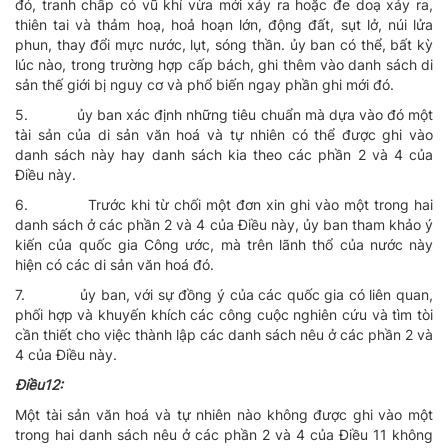
đó, tranh chấp có vũ khí vừa mới xảy ra hoặc đe doạ xảy ra,
thiên tai và thảm hoạ, hoả hoạn lớn, động đất, sụt lở, núi lửa
phun, thay đổi mực nước, lụt, sóng thần. ủy ban có thể, bất kỳ
lúc nào, trong trường hợp cấp bách, ghi thêm vào danh sách di
sản thế giới bị nguy cơ và phổ biến ngay phần ghi mới đó.
5.
ủy ban xác định những tiêu chuẩn mà dựa vào đó một
tài sản của di sản văn hoá và tự nhiên có thể được ghi vào
danh sách này hay danh sách kia theo các phần 2 và 4 của
Ðiều này.
6.
Trước khi từ chối một đơn xin ghi vào một trong hai
danh sách ở các phần 2 và 4 của Ðiều này, ủy ban tham khảo ý
kiến của quốc gia Công ước, mà trên lãnh thổ của nước này
hiện có các di sản văn hoá đó.
7.
ủy ban, với sự đồng ý của các quốc gia có liên quan,
phối hợp và khuyến khích các công cuộc nghiên cứu và tìm tòi
cần thiết cho việc thành lập các danh sách nêu ở các phần 2 và
4 của Ðiều này.
Ðiều12:
Một tài sản văn hoá và tự nhiên nào không được ghi vào một
trong hai danh sách nêu ở các phần 2 và 4 của Ðiều 11 không