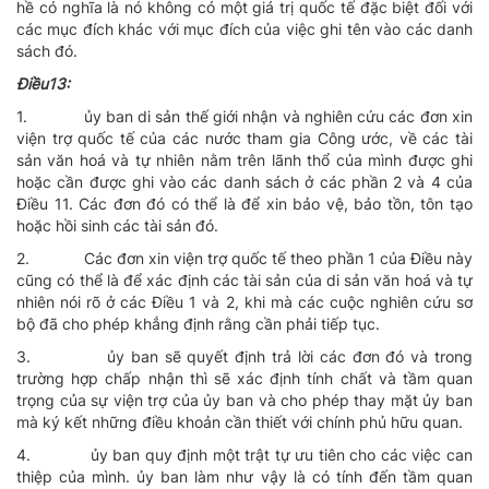
hề có nghĩa là nó không có một giá trị quốc tế đặc biệt đối với
các mục đích khác với mục đích của việc ghi tên vào các danh
sách đó.
Ðiều13:
1.
ủy ban di sản thế giới nhận và nghiên cứu các đơn xin
viện trợ quốc tế của các nước tham gia Công ước, về các tài
sản văn hoá và tự nhiên nằm trên lãnh thổ của mình được ghi
hoặc cần được ghi vào các danh sách ở các phần 2 và 4 của
Ðiều 11. Các đơn đó có thể là để xin bảo vệ, bảo tồn, tôn tạo
hoặc hồi sinh các tài sản đó.
2.
Các đơn xin viện trợ quốc tế theo phần 1 của Ðiều này
cũng có thể là để xác định các tài sản của di sản văn hoá và tự
nhiên nói rõ ở các Ðiều 1 và 2, khi mà các cuộc nghiên cứu sơ
bộ đã cho phép khẳng định rằng cần phải tiếp tục.
3.
ủy ban sẽ quyết định trả lời các đơn đó và trong
trường hợp chấp nhận thì sẽ xác định tính chất và tầm quan
trọng của sự viện trợ của ủy ban và cho phép thay mặt ủy ban
mà ký kết những điều khoản cần thiết với chính phủ hữu quan.
4.
ủy ban quy định một trật tự ưu tiên cho các việc can
thiệp của mình. ủy ban làm như vậy là có tính đến tầm quan