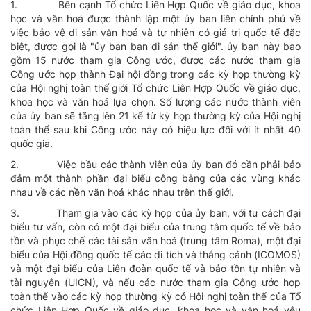
1.
Bên cạnh Tổ chức Liên Hợp Quốc về giáo dục, khoa
học và văn hoá được thành lập một ủy ban liên chính phủ về
việc bảo vệ di sản văn hoá và tự nhiên có giá trị quốc tế đặc
biệt, được gọi là "ủy ban ban di sản thế giới". ủy ban này bao
gồm 15 nước tham gia Công ước, được các nước tham gia
Công ước họp thành Ðại hội đồng trong các kỳ họp thường kỳ
của Hội nghị toàn thế giới Tổ chức Liên Hợp Quốc về giáo dục,
khoa học và văn hoá lựa chọn. Số lượng các nước thành viên
của ủy ban sẽ tăng lên 21 kể từ kỳ họp thường kỳ của Hội nghị
toàn thể sau khi Công ước này có hiệu lực đối với ít nhất 40
quốc gia.
2.
Việc bầu các thành viên của ủy ban đó cần phải bảo
đảm một thành phần đại biểu công bằng của các vùng khác
nhau về các nền văn hoá khác nhau trên thế giới.
3.
Tham gia vào các kỳ họp của ủy ban, với tư cách đại
biểu tư vấn, còn có một đại biểu của trung tâm quốc tế về bảo
tồn và phục chế các tài sản văn hoá (trung tâm Roma), một đại
biểu của Hội đồng quốc tế các di tích và thắng cảnh (ICOMOS)
và một đại biểu của Liên đoàn quốc tế và bảo tồn tự nhiên và
tài nguyên (UICN), và nếu các nước tham gia Công ước họp
toàn thể vào các kỳ họp thường kỳ có Hội nghị toàn thể của Tổ
chức Liên Hợp Quốc về giáo dục, khoa học và văn hoá yêu