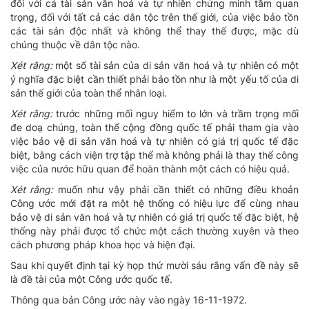
đối với cá tài sản văn hoá và tự nhiên chứng minh tầm quan
trọng, đối với tất cả các dân tộc trên thế giới, của việc bảo tồn
các tài sản độc nhất và không thể thay thế được, mặc dù
chúng thuộc về dân tộc nào.
Xét rằng:
một số tài sản của di sản văn hoá và tự nhiên có một
ý nghĩa đặc biệt cần thiết phải bảo tồn như là một yếu tố của di
sản thế giới của toàn thể nhân loại.
Xét rằng:
trước những mối nguy hiểm to lớn và trầm trọng mối
đe doạ chúng, toàn thể cộng đồng quốc tế phải tham gia vào
việc bảo vệ di sản văn hoá và tự nhiên có giá trị quốc tế đặc
biệt, bằng cách viện trợ tập thể mà không phải là thay thế công
việc của nước hữu quan để hoàn thành một cách có hiệu quả.
Xét rằng:
muốn như vậy phải cần thiết có những điều khoản
Công ước mới đặt ra một hệ thống có hiệu lực để cùng nhau
bảo vệ di sản văn hoá và tự nhiên có giá trị quốc tế đặc biệt, hệ
thống này phải được tổ chức một cách thường xuyên và theo
cách phương pháp khoa học và hiện đại.
Sau khi quyết định tại kỳ họp thứ mười sáu rằng vấn đề này sẽ
là đề tài của một Công ước quốc tế.
Thông qua bản Công ước này vào ngày 16-11-1972.