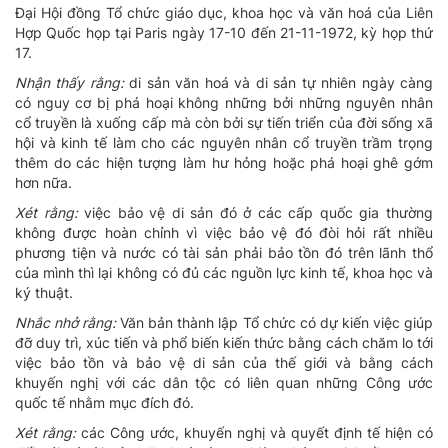
Ðại Hội đồng Tổ chức giáo dục, khoa học và văn hoá của Liên
Hợp Quốc họp tại Paris ngày 17-10 đến 21-11-1972, kỳ họp thứ
17.
Nhận thấy rằng:
di sản văn hoá và di sản tự nhiên ngày càng
có nguy cơ bị phá hoại không những bởi những nguyên nhân
cổ truyền là xuống cấp mà còn bởi sự tiến triển của đời sống xã
hội và kinh tế làm cho các nguyên nhân cổ truyền trầm trọng
thêm do các hiện tượng làm hư hỏng hoặc phá hoại ghê gớm
hơn nữa.
Xét rằng:
việc bảo vệ di sản đó ở các cấp quốc gia thường
không được hoàn chỉnh vì việc bảo vệ đó đòi hỏi rất nhiều
phương tiện và nước có tài sản phải bảo tồn đó trên lãnh thổ
của mình thì lại không có đủ các nguồn lực kinh tế, khoa học và
ký thuật.
Nhắc nhở rằng:
Văn bản thành lập Tổ chức có dự kiến việc giúp
đỡ duy trì, xúc tiến và phổ biến kiến thức bằng cách chăm lo tới
việc bảo tồn và bảo vệ di sản của thế giới và bằng cách
khuyến nghị với các dân tộc có liên quan những Công ước
quốc tế nhằm mục đích đó.
Xét rằng:
các Công ước, khuyến nghị và quyết định tế hiện có