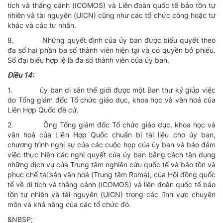
tích và thắng cảnh (ICOMOS) và Liên đoàn quốc tế bảo tồn tự
nhiên và tài nguyên (UICN) cũng như các tổ chức công hoặc tư
khác và các tư nhân.
8.
Những quyết định của ủy ban được biểu quyết theo
đa số hai phần ba số thành viên hiện tại và có quyền bỏ phiếu.
Số đại biểu hợp lệ là đa số thành viên của ủy ban.
Ðiều 14:
1.
ủy ban di sản thế giới được một Ban thư ký giúp việc
do Tổng giám đốc Tổ chức giáo dục, khoa học và văn hoá của
Liên Hợp Quốc đề cử.
2.
Ông Tổng giám đốc Tổ chức giáo dục, khoa học và
văn hoá của Liên Hợp Quốc chuẩn bị tài liệu cho ủy ban,
chương trình nghị sự của các cuộc họp của ủy ban và bảo đảm
việc thực hiện các nghị quyết của ủy ban bằng cách tận dụng
những dịch vụ của Trung tâm nghiên cứu quốc tế và bảo tồn và
phục chế tài sản văn hoá (Trung tâm Roma), của Hội đồng quốc
tế về di tích và thắng cảnh (ICOMOS) và liên đoàn quốc tế bảo
tồn tự nhiên và tài nguyên (UICN) trong các lĩnh vực chuyên
môn và khả năng của các tổ chức đó.
&NBSP;