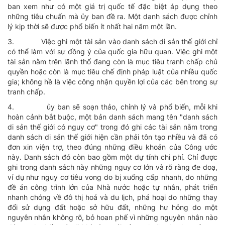
ban xem như có một giá trị quốc tế đặc biệt áp dụng theo
những tiêu chuẩn mà ủy ban đề ra. Một danh sách được chỉnh
lý kịp thời sẽ được phổ biến ít nhất hai năm một lần.
3.
Việc ghi một tài sản vào danh sách di sản thế giới chỉ
có thể làm với sự đồng ý của quốc gia hữu quan. Việc ghi một
tài sản nằm trên lãnh thổ đang còn là mục tiêu tranh chấp chủ
quyền hoặc còn là mục tiêu chế định pháp luật của nhiều quốc
gia; không hề là việc công nhận quyền lợi của các bên trong sự
tranh chấp.
4.
ủy ban sẽ soạn thảo, chỉnh lý và phổ biến, mỗi khi
hoàn cảnh bắt buộc, một bản danh sách mang tên "danh sách
di sản thế giới có nguy cơ" trong đó ghi các tài sản nằm trong
danh sách di sản thế giới hiện cần phải tôn tạo nhiều và đã có
đơn xin viện trợ, theo đúng những điều khoản của Công ước
này. Danh sách đó còn bao gồm một dự tính chi phí. Chỉ được
ghi trong danh sách này những nguy cơ lớn và rõ ràng đe doạ,
ví dụ như nguy cơ tiêu vong do bị xuống cấp nhanh, do những
đề án công trình lớn của Nhà nước hoặc tự nhân, phát triển
nhanh chóng về đô thị hoá và du lịch, phá hoại do những thay
đổi sử dụng đất hoặc sở hữu đất, những hư hỏng do một
nguyên nhân không rõ, bỏ hoan phế vì những nguyên nhân nào