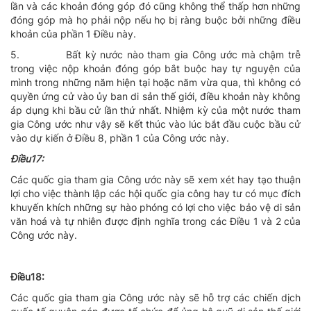
lần và các khoản đóng góp đó cũng không thể thấp hơn những
đóng góp mà họ phải nộp nếu họ bị ràng buộc bởi những điều
khoản của phần 1 Ðiều này.
5.
Bất kỳ nước nào tham gia Công ước mà chậm trễ
trong việc nộp khoản đóng góp bắt buộc hay tự nguyện của
mình trong những năm hiện tại hoặc năm vừa qua, thì không có
quyền ứng cử vào ủy ban di sản thế giới, điều khoản này không
áp dụng khi bầu cử lần thứ nhất. Nhiệm kỳ của một nước tham
gia Công ước như vậy sẽ kết thúc vào lúc bắt đầu cuộc bầu cử
vào dự kiến ở Ðiều 8, phần 1 của Công ước này.
Ðiều17:
Các quốc gia tham gia Công ước này sẽ xem xét hay tạo thuận
lợi cho việc thành lập các hội quốc gia công hay tư có mục đích
khuyến khích những sự hào phóng có lợi cho việc bảo vệ di sản
văn hoá và tự nhiên được định nghĩa trong các Ðiều 1 và 2 của
Công ước này.
Ðiều18:
Các quốc gia tham gia Công ước này sẽ hỗ trợ các chiến dịch