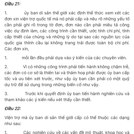
Ðiều 21:
1.
ủy ban di sản thế giới xác định thể thức xem xét các
đơn xin viện trợ quốc tế mà nó phải cấp và nêu rõ những yếu tố
cần phải ghi rõ trong tờ đơn, đơn nào cần phải miêu tả công
việc dự định làm, các công trình cần thiết, ước tính chi phí, tính
cấp thiết của chúng và những lý do tại sao các nguồn lực của
quốc gia thỉnh cầu lại không trang trải được toàn bộ chi phí.
Các đơn xin,
1.
mỗi lần đều phải dựa vào ý kiến của các chuyên viên.
2.
Vì có những công trình phải tiến hành không chậm trễ,
các đơn có cơ sở là thiên tai và thảm hoạ phải được ủy ban cấp
tốc và ưu tiên xét trước, như vậy ủy ban cần phải có một quỹ
dự trữ để sử dụng trong những biến cố như vậy.
3.
Trước khi quyết định ủy ban tiến hành nghiên cứu và
tham khảo các ý kiến nếu xét thấy cần thiết.
Ðiều 22:
Viện trợ mà ủy ban di sản thế giới cấp có thể thuộc các dạng
như sau:
1.
Các nghiên cứu về các vấn đề mỹ thuật, khoa học và