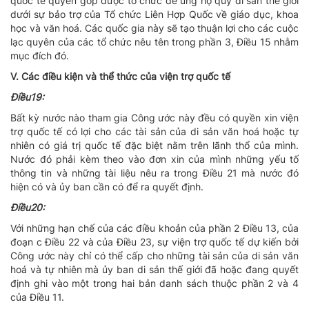
quốc tế quyên góp được tổ chức để ủng hộ quỹ di sản thế giới
dưới sự bảo trợ của Tổ chức Liên Hợp Quốc về giáo dục, khoa
học và văn hoá. Các quốc gia này sẽ tạo thuận lợi cho các cuộc
lạc quyên của các tổ chức nêu tên trong phần 3, Ðiều 15 nhằm
mục đích đó.
V. Các điều kiện và thể thức của viện trợ quốc tế
Ðiều19:
Bất kỳ nước nào tham gia Công ước này đều có quyền xin viện
trợ quốc tế có lợi cho các tài sản của di sản văn hoá hoặc tự
nhiên có giá trị quốc tế đặc biệt nằm trên lãnh thổ của mình.
Nước đó phải kèm theo vào đơn xin của mình những yếu tố
thông tin và những tài liệu nêu ra trong Ðiều 21 mà nước đó
hiện có và ủy ban cần có để ra quyết định.
Ðiều20:
Với những hạn chế của các điều khoản của phần 2 Ðiều 13, của
đoạn c Ðiều 22 và của Ðiều 23, sự viện trợ quốc tế dự kiến bởi
Công ước này chỉ có thể cấp cho những tài sản của di sản văn
hoá và tự nhiên mà ủy ban di sản thế giới đã hoặc đang quyết
định ghi vào một trong hai bản danh sách thuộc phần 2 và 4
của Ðiều 11.