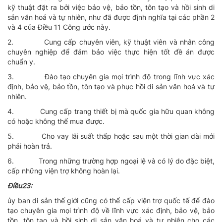
kỹ thuật đặt ra bởi việc bảo vệ, bảo tồn, tôn tạo và hồi sinh di
sản văn hoá và tự nhiên, như đã được định nghĩa tại các phần 2
và 4 của Ðiều 11 Công ước này.
2.
Cung cấp chuyên viên, kỹ thuật viên và nhân công
chuyên nghiệp để đảm bảo việc thực hiện tốt đề án được
chuẩn y.
3.
Ðào tạo chuyên gia mọi trình độ trong lĩnh vực xác
định, bảo vệ, bảo tồn, tôn tạo và phục hồi di sản văn hoá và tự
nhiên.
4.
Cung cấp trang thiết bị mà quốc gia hữu quan không
có hoặc không thể mua được.
5.
Cho vay lãi suất thấp hoặc sau một thời gian dài mới
phải hoàn trả.
6.
Trong những trường hợp ngoại lệ và có lý do đặc biệt,
cấp những viện trợ không hoàn lại.
Ðiều23:
ủy ban di sản thế giới cũng có thể cấp viện trợ quốc tế để đào
tạo chuyên gia mọi trình độ về lĩnh vực xác định, bảo vệ, bảo
tồn, tôn tạo và hồi sinh di sản văn hoá và tự nhiên cho các