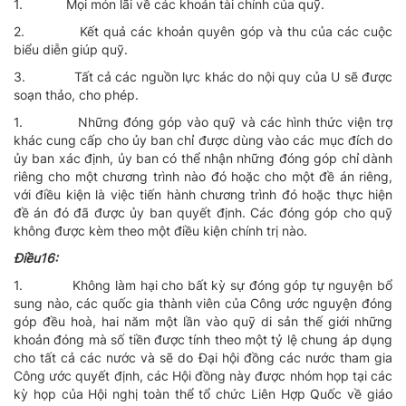
1.
Mọi món lãi về các khoản tài chính của quỹ.
2.
Kết quả các khoản quyên góp và thu của các cuộc
biểu diễn giúp quỹ.
3.
Tất cả các nguồn lực khác do nội quy của U sẽ được
soạn thảo, cho phép.
1.
Những đóng góp vào quỹ và các hình thức viện trợ
khác cung cấp cho ủy ban chỉ được dùng vào các mục đích do
ủy ban xác định, ủy ban có thể nhận những đóng góp chỉ dành
riêng cho một chương trình nào đó hoặc cho một đề án riêng,
với điều kiện là việc tiến hành chương trình đó hoặc thực hiện
đề án đó đã được ủy ban quyết định. Các đóng góp cho quỹ
không được kèm theo một điều kiện chính trị nào.
Ðiều16:
1.
Không làm hại cho bất kỳ sự đóng góp tự nguyện bổ
sung nào, các quốc gia thành viên của Công ước nguyện đóng
góp đều hoà, hai năm một lần vào quỹ di sản thế giới những
khoản đóng mà số tiền được tính theo một tỷ lệ chung áp dụng
cho tất cả các nước và sẽ do Ðại hội đồng các nước tham gia
Công ước quyết định, các Hội đồng này được nhóm họp tại các
kỳ họp của Hội nghị toàn thể tổ chức Liên Hợp Quốc về giáo