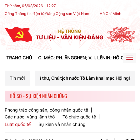
Thứ năm, 06/08/2026
12
:
27
Cổng Thông tin điện tử Đảng Cộng sản Việt Nam
Hồ Chí Minh
HỆ THỐNG
TƯ LIỆU - VĂN KIỆN ĐẢNG
TRANG CHỦ
C. MÁC; PH. ĂNGGHEN; V. I. LÊNIN; HỒ CHÍ MIN
Togg
navig
 Tổng Bí thư, Chủ tịch nước Tô Lâm khai mạc Hội nghị Trung ương lần
Tin mới
HỒ SƠ - SỰ KIỆN NHÂN CHỨNG
Phong trào cộng sản, công nhân quốc tế
Các nước, vùng lãnh thổ
Tổ chức quốc tế
Luật quốc tế
Sự kiện và nhân chứng
+
-