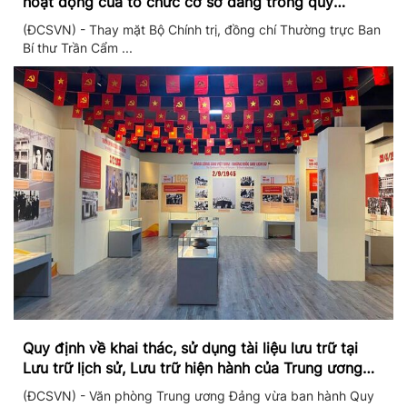
hoạt động của tổ chức cơ sở đảng trong quý
II/2026
(ĐCSVN) - Thay mặt Bộ Chính trị, đồng chí Thường trực Ban
Bí thư Trần Cẩm ...
Quy định về khai thác, sử dụng tài liệu lưu trữ tại
Lưu trữ lịch sử, Lưu trữ hiện hành của Trung ương
Đảng và Văn phòng Trung ương Đảng
(ĐCSVN) - Văn phòng Trung ương Đảng vừa ban hành Quy