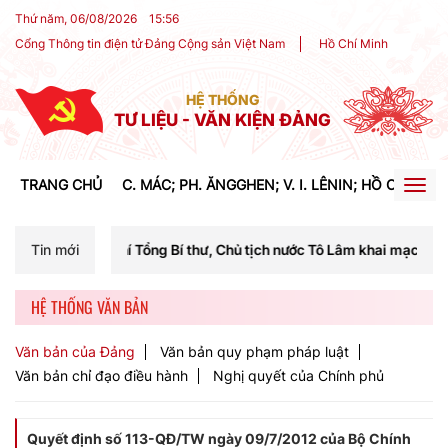
Thứ năm, 06/08/2026
15
:
56
Cổng Thông tin điện tử Đảng Cộng sản Việt Nam
Hồ Chí Minh
HỆ THỐNG
TƯ LIỆU - VĂN KIỆN ĐẢNG
TRANG CHỦ
C. MÁC; PH. ĂNGGHEN; V. I. LÊNIN; HỒ CHÍ MIN
Togg
navig
í Tổng Bí thư, Chủ tịch nước Tô Lâm khai mạc Hội nghị Trung ương lầ
Tin mới
HỆ THỐNG VĂN BẢN
Văn bản của Đảng
Văn bản quy phạm pháp luật
Văn bản chỉ đạo điều hành
Nghị quyết của Chính phủ
Quyết định số 113-QĐ/TW ngày 09/7/2012 của Bộ Chính