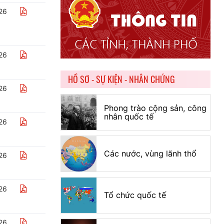
26
26
HỒ SƠ - SỰ KIỆN - NHÂN CHỨNG
26
Phong trào cộng sản, công
nhân quốc tế
26
Các nước, vùng lãnh thổ
26
26
Tổ chức quốc tế
26