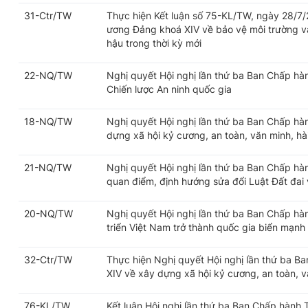
31-Ctr/TW
Thực hiện Kết luận số 75-KL/TW, ngày 28/7
ương Đảng khoá XIV về bảo vệ môi trường và
hậu trong thời kỳ mới
22-NQ/TW
Nghị quyết Hội nghị lần thứ ba Ban Chấp h
Chiến lược An ninh quốc gia
18-NQ/TW
Nghị quyết Hội nghị lần thứ ba Ban Chấp h
dựng xã hội kỷ cương, an toàn, văn minh, hài
21-NQ/TW
Nghị quyết Hội nghị lần thứ ba Ban Chấp h
quan điểm, định hướng sửa đổi Luật Đất đai v
20-NQ/TW
Nghị quyết Hội nghị lần thứ ba Ban Chấp h
triển Việt Nam trở thành quốc gia biển mạnh
32-Ctr/TW
Thực hiện Nghị quyết Hội nghị lần thứ ba 
XIV về xây dựng xã hội kỷ cương, an toàn, vă
76-KL/TW
Kết luận Hội nghị lần thứ ba Ban Chấp hành