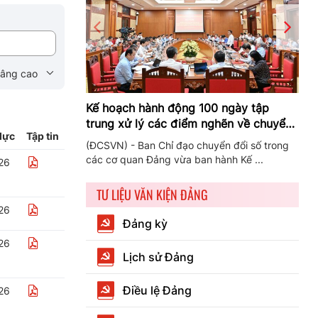
nâng cao
Kế hoạch hành động 100 ngày tập
T
trung xử lý các điểm nghẽn về chuyển
B
lực
Tập tin
đổi số trong các cơ quan Đảng
h
(ĐCSVN) - Ban Chỉ đạo chuyển đổi số trong
(
N
các cơ quan Đảng vừa ban hành Kế ...
b
26
TƯ LIỆU VĂN KIỆN ĐẢNG
26
Đảng kỳ
26
Lịch sử Đảng
Điều lệ Đảng
26