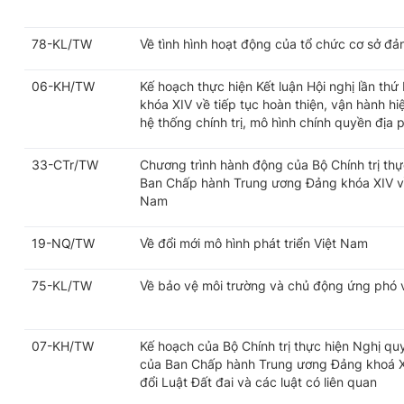
78-KL/TW
Về tình hình hoạt động của tổ chức cơ sở đả
06-KH/TW
Kế hoạch thực hiện Kết luận Hội nghị lần t
khóa XIV về tiếp tục hoàn thiện, vận hành h
hệ thống chính trị, mô hình chính quyền địa
33-CTr/TW
Chương trình hành động của Bộ Chính trị thự
Ban Chấp hành Trung ương Đảng khóa XIV về 
Nam
19-NQ/TW
Về đổi mới mô hình phát triển Việt Nam
75-KL/TW
Về bảo vệ môi trường và chủ động ứng phó vớ
07-KH/TW
Kế hoạch của Bộ Chính trị thực hiện Nghị q
của Ban Chấp hành Trung ương Đảng khoá X
đổi Luật Đất đai và các luật có liên quan