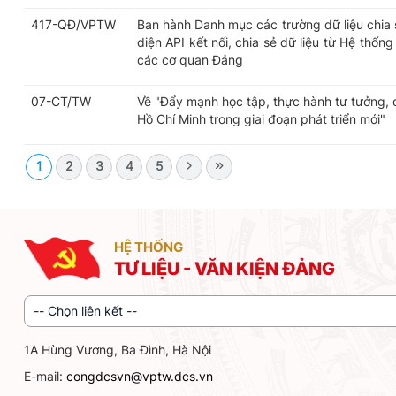
417-QĐ/VPTW
Ban hành Danh mục các trường dữ liệu chia s
diện API kết nối, chia sẻ dữ liệu từ Hệ thốn
các cơ quan Đảng
07-CT/TW
Về "Đẩy mạnh học tập, thực hành tư tưởng,
Hồ Chí Minh trong giai đoạn phát triển mới"
1
2
3
4
5
HỆ THỐNG
TƯ LIỆU - VĂN KIỆN ĐẢNG
-- Chọn liên kết --
1A Hùng Vương, Ba Đình, Hà Nội
E-mail:
congdcsvn@vptw.dcs.vn