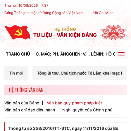
Thứ hai, 10/08/2026
7
:
37
Cổng Thông tin điện tử Đảng Cộng sản Việt Nam
Hồ Chí Minh
HỆ THỐNG
TƯ LIỆU - VĂN KIỆN ĐẢNG
TRANG CHỦ
C. MÁC; PH. ĂNGGHEN; V. I. LÊNIN; HỒ CHÍ MIN
Togg
navig
í Tổng Bí thư, Chủ tịch nước Tô Lâm khai mạc Hội nghị Trung ương lần
Tin mới
HỆ THỐNG VĂN BẢN
Văn bản của Đảng
Văn bản quy phạm pháp luật
Văn bản chỉ đạo điều hành
Nghị quyết của Chính phủ
Thông tư số 258/2016/TT-BTC, ngày 11/11/2016 của Bộ