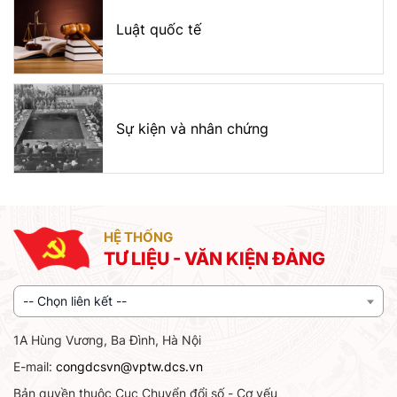
Luật quốc tế
Sự kiện và nhân chứng
HỆ THỐNG
TƯ LIỆU - VĂN KIỆN ĐẢNG
-- Chọn liên kết --
1A Hùng Vương, Ba Đình, Hà Nội
E-mail:
congdcsvn@vptw.dcs.vn
Bản quyền thuộc Cục Chuyển đổi số - Cơ yếu