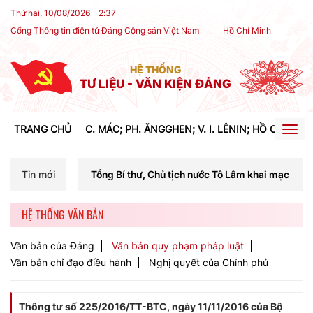
Thứ hai, 10/08/2026
2
:
37
Cổng Thông tin điện tử Đảng Cộng sản Việt Nam
Hồ Chí Minh
HỆ THỐNG
TƯ LIỆU - VĂN KIỆN ĐẢNG
TRANG CHỦ
C. MÁC; PH. ĂNGGHEN; V. I. LÊNIN; HỒ CHÍ MIN
Togg
navig
í Tổng Bí thư, Chủ tịch nước Tô Lâm khai mạc Hội nghị Trung ương lầ
Tin mới
HỆ THỐNG VĂN BẢN
Văn bản của Đảng
Văn bản quy phạm pháp luật
Văn bản chỉ đạo điều hành
Nghị quyết của Chính phủ
Thông tư số 225/2016/TT-BTC, ngày 11/11/2016 của Bộ