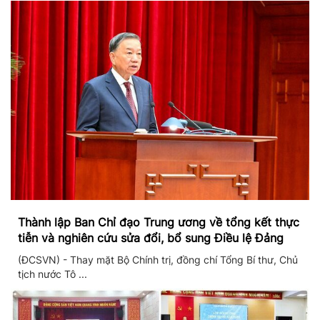
Thành lập Ban Chỉ đạo Trung ương về tổng kết thực
tiễn và nghiên cứu sửa đổi, bổ sung Điều lệ Đảng
(ĐCSVN) - Thay mặt Bộ Chính trị, đồng chí Tổng Bí thư, Chủ
tịch nước Tô ...