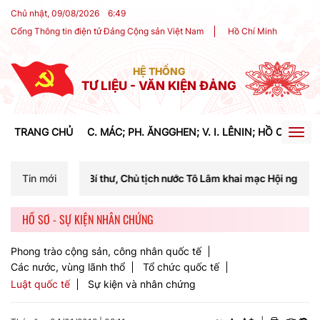
Chủ nhật, 09/08/2026
6
:
49
Cổng Thông tin điện tử Đảng Cộng sản Việt Nam
Hồ Chí Minh
HỆ THỐNG
TƯ LIỆU - VĂN KIỆN ĐẢNG
TRANG CHỦ
C. MÁC; PH. ĂNGGHEN; V. I. LÊNIN; HỒ CHÍ MIN
Togg
navig
 thư, Chủ tịch nước Tô Lâm khai mạc Hội nghị Trung ương lần thứ ba 
Tin mới
HỒ SƠ - SỰ KIỆN NHÂN CHỨNG
Phong trào cộng sản, công nhân quốc tế
Các nước, vùng lãnh thổ
Tổ chức quốc tế
Luật quốc tế
Sự kiện và nhân chứng
+
-