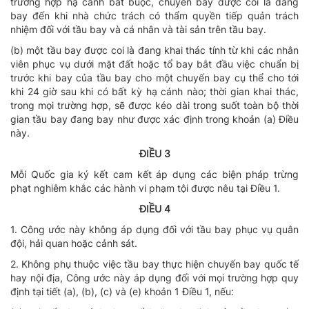
trường hợp hạ cánh bắt buộc, chuyến bay được coi là đang
bay đến khi nhà chức trách có thẩm quyền tiếp quản trách
nhiệm đối với tầu bay và cá nhân và tài sản trên tầu bay.
(b) một tầu bay được coi là đang khai thác tính từ khi các nhân
viên phục vụ dưới mặt đất hoặc tổ bay bắt đầu việc chuẩn bị
trước khi bay của tầu bay cho một chuyến bay cụ thể cho tới
khi 24 giờ sau khi có bất kỳ hạ cánh nào; thời gian khai thác,
trong mọi trường hợp, sẽ được kéo dài trong suốt toàn bộ thời
gian tầu bay đang bay như được xác định trong khoản (a) Điều
này.
ĐIỀU 3
Mỗi Quốc gia ký kết cam kết áp dụng các biện pháp trừng
phạt nghiêm khắc các hành vi phạm tội được nêu tại Điều 1.
ĐIỀU 4
1. Công ước này không áp dụng đối với tầu bay phục vụ quân
đội, hải quan hoặc cảnh sát.
2. Không phụ thuộc việc tầu bay thực hiện chuyến bay quốc tế
hay nội địa, Công ước này áp dụng đối với mọi trường hợp quy
định tại tiết (a), (b), (c) và (e) khoản 1 Điều 1, nếu: