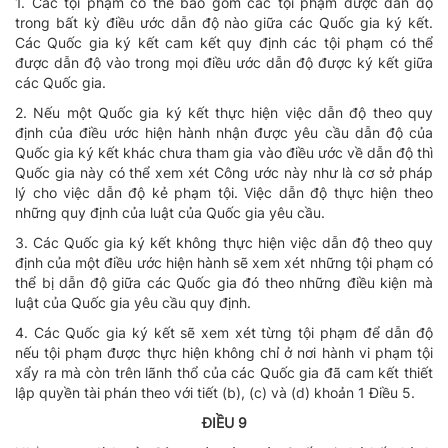
1. Các tội phạm có thể bao gồm các tội phạm được dẫn độ
trong bất kỳ điều ước dẫn độ nào giữa các Quốc gia ký kết.
Các Quốc gia ký kết cam kết quy định các tội phạm có thể
được dẫn độ vào trong mọi điều ước dẫn độ được ký kết giữa
các Quốc gia.
2. Nếu một Quốc gia ký kết thực hiện việc dẫn độ theo quy
định của điều ước hiện hành nhận được yêu cầu dẫn độ của
Quốc gia ký kết khác chưa tham gia vào điều ước về dẫn độ thì
Quốc gia này có thể xem xét Công ước này như là cơ sở pháp
lý cho việc dẫn độ kẻ phạm tội. Việc dẫn độ thực hiện theo
những quy định của luật của Quốc gia yêu cầu.
3. Các Quốc gia ký kết không thực hiện việc dẫn độ theo quy
định của một điều ước hiện hành sẽ xem xét những tội phạm có
thể bị dẫn độ giữa các Quốc gia đó theo những điều kiện mà
luật của Quốc gia yêu cầu quy định.
4. Các Quốc gia ký kết sẽ xem xét từng tội phạm để dẫn độ
nếu tội phạm được thực hiện không chỉ ở nơi hành vi phạm tội
xẩy ra mà còn trên lãnh thổ của các Quốc gia đã cam kết thiết
lập quyền tài phán theo với tiết (b), (c) và (d) khoản 1 Điều 5.
ĐIỀU 9