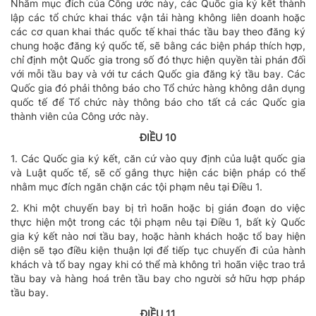
Nhằm mục đích của Công ước này, các Quốc gia ký kết thành
lập các tổ chức khai thác vận tải hàng không liên doanh hoặc
các cơ quan khai thác quốc tế khai thác tầu bay theo đăng ký
chung hoặc đăng ký quốc tế, sẽ bằng các biện pháp thích hợp,
chỉ định một Quốc gia trong số đó thực hiện quyền tài phán đối
với mỗi tầu bay và với tư cách Quốc gia đăng ký tầu bay. Các
Quốc gia đó phải thông báo cho Tổ chức hàng không dân dụng
quốc tế để Tổ chức này thông báo cho tất cả các Quốc gia
thành viên của Công ước này.
ĐIỀU 10
1. Các Quốc gia ký kết, căn cứ vào quy định của luật quốc gia
và Luật quốc tế, sẽ cố gắng thực hiện các biện pháp có thể
nhằm mục đích ngăn chặn các tội phạm nêu tại Điều 1.
2. Khi một chuyến bay bị trì hoãn hoặc bị gián đoạn do việc
thực hiện một trong các tội phạm nêu tại Điều 1, bất kỳ Quốc
gia ký kết nào nơi tầu bay, hoặc hành khách hoặc tổ bay hiện
diện sẽ tạo điều kiện thuận lợi để tiếp tục chuyến đi của hành
khách và tổ bay ngay khi có thể mà không trì hoãn việc trao trả
tầu bay và hàng hoá trên tầu bay cho người sở hữu hợp pháp
tầu bay.
ĐIỀU 11