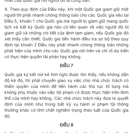
nhất của Quốc gia nơi người đó là công dân.
4. Theo quy định của Điều này, khi một Quốc gia giam giữ một
người thì phải nhanh chóng thông báo cho các Quốc gia nêu tại
Điều 5, khoản 1 cho Quốc gia mà người bị giam giữ mang quốc
tịch và bất kỳ Quốc gia nào có liên quan về việc người đó bị
giam giữ và những chi tiết của lệnh tạm giam, nếu Quốc gia đó
xét thấy cần thiết. Quốc gia tiến hành điều tra sơ bộ theo quy
định tại khoản 2 Điều này phải nhanh chóng thông báo những
phát hiện của mình cho các Quốc gia nói trên và chỉ rõ dự kiến
có thực hiện quyền tài phán hay không.
ĐIỀU 7
Quốc gia ký kết nơi kẻ tình nghi được tìm thấy, nếu không dẫn
độ kẻ đó, thì phải chuyển giao vụ việc cho nhà chức trách có
thẩm quyền của mình để tiến hành các thủ tục tố tụng mà
không phụ thuộc vào việc tội phạm có được thực hiện trên lãnh
thổ của mình hay không. Các nhà chức trách này đưa ra quyết
định của mình như trong bất kỳ vụ hành vi phạm tội thông
thường khác có tính chất nghiêm trọng theo luật của Quốc gia
đó.
ĐIỀU 8