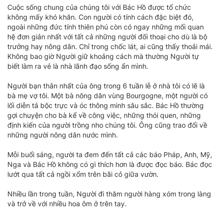
Cuộc sống chung của chúng tôi với Bác Hồ được tổ chức
không mấy khó khăn. Con người có tính cách đặc biệt đó,
ngoài những đức tính thiên phú còn có ngay những mối quan
hệ đơn giản nhất với tất cả những người đối thoại cho dù là bộ
trưởng hay nông dân. Chỉ trong chốc lát, ai cũng thấy thoải mái.
Không bao giờ Người giữ khoảng cách mà thường Người tự
biết làm ra vẻ là nhà lãnh đạo sống ẩn mình.
Người bạn thân nhất của ông trong 6 tuần lễ ở nhà tôi có lẽ là
bà mẹ vợ tôi. Một bà nông dân vùng Bourgogne, một người có
lối diễn tả bộc trực và óc thông minh sâu sắc. Bác Hồ thường
gợi chuyện cho bà kể về công việc, những thói quen, những
định kiến của người trồng nho chúng tôi. Ông cũng trao đổi về
những người nông dân nước mình.
Mỗi buổi sáng, người ta đem đến tất cả các báo Pháp, Anh, Mỹ,
Nga và Bác Hồ không có gì thích hơn là được đọc báo. Bác đọc
lướt qua tất cả ngồi xổm trên bãi cỏ giữa vườn.
Nhiều lần trong tuần, Người đi thăm người hàng xóm trong làng
và trở về với nhiều hoa ôm ở trên tay.