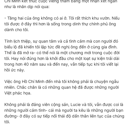
Chí Minh kết thúc cuộc viếng thăm bằng một nhận xét ngắn
như là nhân dịp nói qua:
- Tầng hai của ông không có ai ở. Tôi rất thích khu vườn. Nếu
tôi được ở đây thì hơn là sống trong dinh thự chính phủ ông
dành cho tôi.
Tính lịch thiệp, sự quan tâm và cả tình cảm mà con người đó
biểu lộ đã khiến tôi lập tức đề nghị ông đến ở cùng gia đình.
Thế là đã mở ra- có thể nói là một chương mới trong cuộc đời
tôi. Hay nói đúng hơn là khởi đầu cho một loạt sự kiện trải dài
trong hơn 40 năm sau và đến nay, vẫn tiếp tục khi tôi viết lại
hồi ức này.
Việc ông Hồ Chí Minh đến nhà tôi không phải là chuyện ngẫu
nhiên. Chắc chắn là có những quan hệ đã được những người
Việt phác họa.
Không phải là đảng viên cộng sản, Lucie và tôi, vẫn được coi là
những người cảm tình- cái mà người ta kêu là những người bạn
đường- ở đây có sự tiếp nối thái độ dấn thân liên tục của chúng
tôi.