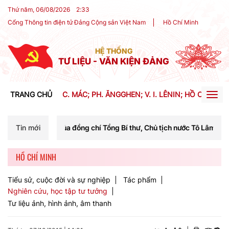
Thứ năm, 06/08/2026
2
:
33
Cổng Thông tin điện tử Đảng Cộng sản Việt Nam
Hồ Chí Minh
HỆ THỐNG
TƯ LIỆU - VĂN KIỆN ĐẢNG
TRANG CHỦ
C. MÁC; PH. ĂNGGHEN; V. I. LÊNIN; HỒ CHÍ MIN
Togg
navig
ủa đồng chí Tổng Bí thư, Chủ tịch nước Tô Lâm tại Phiên họp Ban Chỉ
Tin mới
HỒ CHÍ MINH
Tiểu sử, cuộc đời và sự nghiệp
Tác phẩm
Nghiên cứu, học tập tư tưởng
Tư liệu ảnh, hình ảnh, âm thanh
+
-