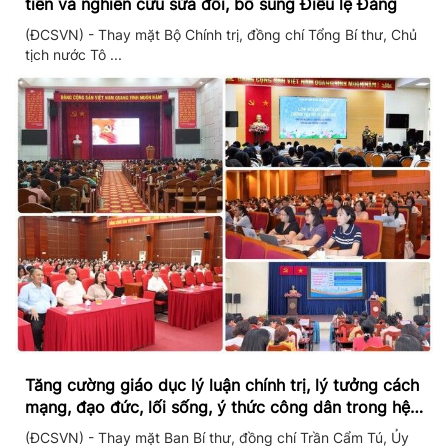
tiễn và nghiên cứu sửa đổi, bổ sung Điều lệ Đảng
(ĐCSVN) - Thay mặt Bộ Chính trị, đồng chí Tổng Bí thư, Chủ
tịch nước Tô ...
Tăng cường giáo dục lý luận chính trị, lý tưởng cách
mạng, đạo đức, lối sống, ý thức công dân trong hệ
thống giáo dục quốc dân
(ĐCSVN) - Thay mặt Ban Bí thư, đồng chí Trần Cẩm Tú, Ủy