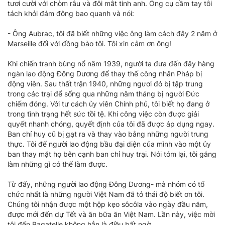
tươi cười với chòm râu và đôi mắt tinh anh. Ông cụ cầm tay tôi
tách khỏi đám đông bao quanh và nói:
- Ông Aubrac, tôi đã biết những việc ông làm cách đây 2 năm ở
Marseille đối với đồng bào tôi. Tôi xin cảm ơn ông!
Khi chiến tranh bùng nổ năm 1939, người ta đưa đến đây hàng
ngàn lao động Đông Dương để thay thế công nhân Pháp bị
động viên. Sau thất trận 1940, những ngươi đó bị tập trung
trong các trại để sống qua những năm tháng bị người Đức
chiếm đóng. Với tư cách ủy viên Chính phủ, tôi biết họ đang ở
trong tình trạng hết sức tồi tệ. Khi công việc còn được giải
quyết nhanh chóng, quyết định của tôi đã được áp dụng ngay.
Ban chỉ huy cũ bị gạt ra và thay vào bằng những người trung
thực. Tôi để người lao động bầu đại diện của mình vào một ủy
ban thay mặt họ bên cạnh ban chỉ huy trại. Nói tóm lại, tôi gắng
làm những gì có thể làm được.
Từ đấy, những người lao động Đông Dương- mà nhóm có tổ
chức nhất là những người Việt Nam đã tỏ thái độ biết ơn tôi.
Chúng tôi nhận được một hộp kẹo sôcôla vào ngày đầu năm,
được mới đến dự Tết và ăn bữa ăn Việt Nam. Lần này, việc mời
tôi đến Bagatelle không hẳn là điều bất ngờ.