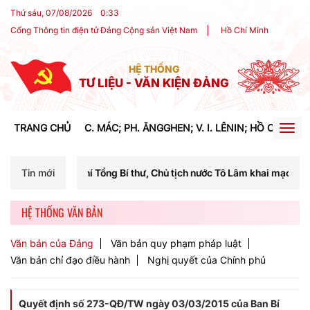
Thứ sáu, 07/08/2026
0
:
33
Cổng Thông tin điện tử Đảng Cộng sản Việt Nam
Hồ Chí Minh
HỆ THỐNG
TƯ LIỆU - VĂN KIỆN ĐẢNG
TRANG CHỦ
C. MÁC; PH. ĂNGGHEN; V. I. LÊNIN; HỒ CHÍ MIN
Togg
navig
hí Tổng Bí thư, Chủ tịch nước Tô Lâm khai mạc Hội nghị Trung ương lầ
Tin mới
HỆ THỐNG VĂN BẢN
Văn bản của Đảng
Văn bản quy phạm pháp luật
Văn bản chỉ đạo điều hành
Nghị quyết của Chính phủ
Quyết định số 273-QĐ/TW ngày 03/03/2015 của Ban Bí