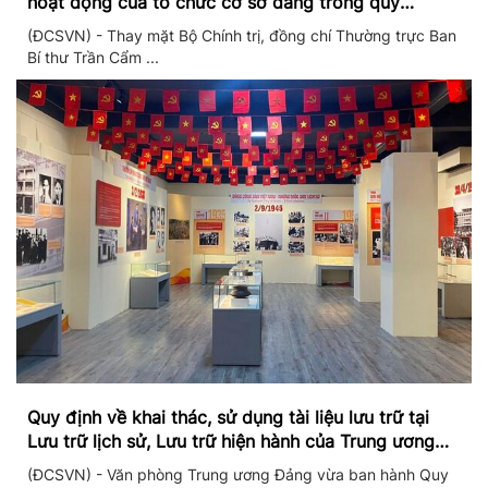
hoạt động của tổ chức cơ sở đảng trong quý
II/2026
(ĐCSVN) - Thay mặt Bộ Chính trị, đồng chí Thường trực Ban
Bí thư Trần Cẩm ...
Quy định về khai thác, sử dụng tài liệu lưu trữ tại
Lưu trữ lịch sử, Lưu trữ hiện hành của Trung ương
Đảng và Văn phòng Trung ương Đảng
(ĐCSVN) - Văn phòng Trung ương Đảng vừa ban hành Quy