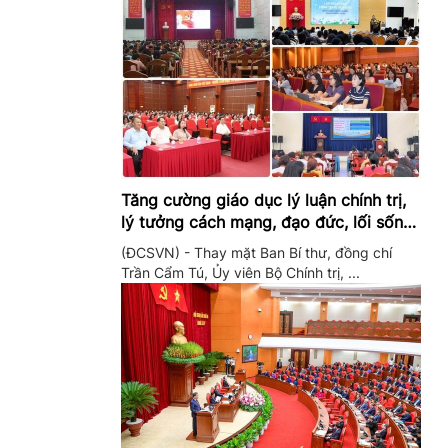
Tăng cường giáo dục lý luận chính trị,
lý tưởng cách mạng, đạo đức, lối sống,
ý thức công dân trong hệ thống giáo
(ĐCSVN) - Thay mặt Ban Bí thư, đồng chí
dục quốc dân
Trần Cẩm Tú, Ủy viên Bộ Chính trị, ...