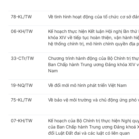
78-KL/TW
Về tình hình hoạt động của tổ chức cơ sở đả
06-KH/TW
Kế hoạch thực hiện Kết luận Hội nghị lần t
khóa XIV về tiếp tục hoàn thiện, vận hành h
hệ thống chính trị, mô hình chính quyền địa
33-CTr/TW
Chương trình hành động của Bộ Chính trị thự
Ban Chấp hành Trung ương Đảng khóa XIV về 
Nam
19-NQ/TW
Về đổi mới mô hình phát triển Việt Nam
75-KL/TW
Về bảo vệ môi trường và chủ động ứng phó vớ
07-KH/TW
Kế hoạch của Bộ Chính trị thực hiện Nghị q
của Ban Chấp hành Trung ương Đảng khoá X
đổi Luật Đất đai và các luật có liên quan