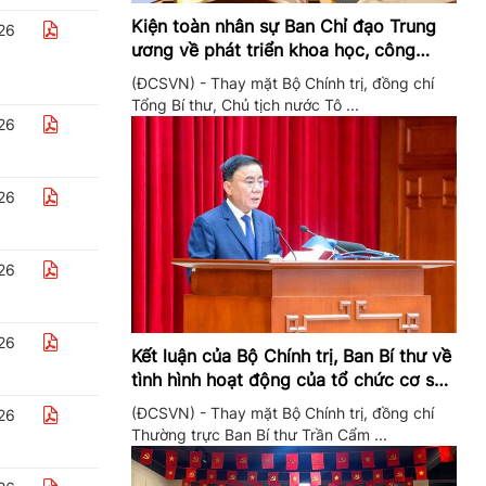
Kiện toàn nhân sự Ban Chỉ đạo Trung
26
ương về phát triển khoa học, công
nghệ, đổi mới sáng tạo và chuyển đổi
(ĐCSVN) - Thay mặt Bộ Chính trị, đồng chí
số
Tổng Bí thư, Chủ tịch nước Tô ...
26
26
26
26
Kết luận của Bộ Chính trị, Ban Bí thư về
tình hình hoạt động của tổ chức cơ sở
đảng trong quý II/2026
(ĐCSVN) - Thay mặt Bộ Chính trị, đồng chí
26
Thường trực Ban Bí thư Trần Cẩm ...