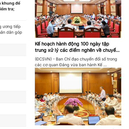
n khung để
iểm tra;
g ương tiếp
Nhân dân góp
Kế hoạch hành động 100 ngày tập
trung xử lý các điểm nghẽn về chuyển
đổi số trong các cơ quan Đảng
(ĐCSVN) - Ban Chỉ đạo chuyển đổi số trong
các cơ quan Đảng vừa ban hành Kế ...