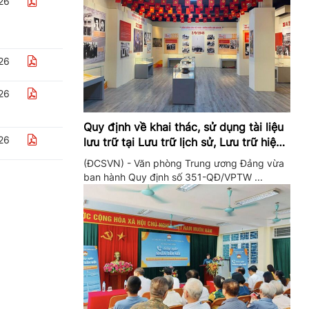
26
26
26
Quy định về khai thác, sử dụng tài liệu
26
lưu trữ tại Lưu trữ lịch sử, Lưu trữ hiện
hành của Trung ương Đảng và Văn
(ĐCSVN) - Văn phòng Trung ương Đảng vừa
phòng Trung ương Đảng
ban hành Quy định số 351-QĐ/VPTW ...