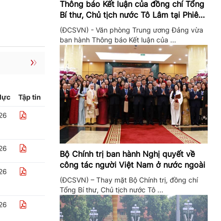
Thông báo Kết luận của đồng chí Tổng
Bí thư, Chủ tịch nước Tô Lâm tại Phiên
họp Ban Chỉ đạo Trung ương thực hiện
(ĐCSVN) - Văn phòng Trung ương Đảng vừa
Nghị quyết 57
ban hành Thông báo Kết luận của ...
lực
Tập tin
26
26
Bộ Chính trị ban hành Nghị quyết về
công tác người Việt Nam ở nước ngoài
26
(ĐCSVN) – Thay mặt Bộ Chính trị, đồng chí
Tổng Bí thư, Chủ tịch nước Tô ...
26