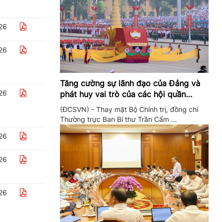
26
26
Tăng cường sự lãnh đạo của Đảng và
26
phát huy vai trò của các hội quần
chúng trong giai đoạn phát triển mới
(ĐCSVN) - Thay mặt Bộ Chính trị, đồng chí
Thường trực Ban Bí thư Trần Cẩm ...
26
26
26