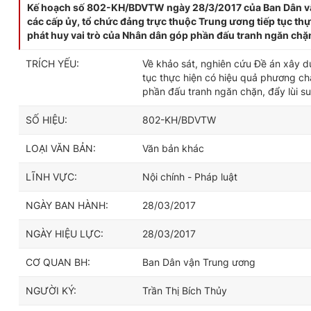
Kế hoạch số 802-KH/BDVTW ngày 28/3/2017 của Ban Dân vậ
các cấp ủy, tổ chức đảng trực thuộc Trung ương tiếp tục thự
phát huy vai trò của Nhân dân góp phần đấu tranh ngăn chặn, 
TRÍCH YẾU:
Về khảo sát, nghiên cứu Đề án xây 
tục thực hiện có hiệu quả phương ch
phần đấu tranh ngăn chặn, đẩy lùi suy
SỐ HIỆU:
802-KH/BDVTW
LOẠI VĂN BẢN:
Văn bản khác
LĨNH VỰC:
Nội chính - Pháp luật
NGÀY BAN HÀNH:
28/03/2017
NGÀY HIỆU LỰC:
28/03/2017
CƠ QUAN BH:
Ban Dân vận Trung ương
NGƯỜI KÝ:
Trần Thị Bích Thủy