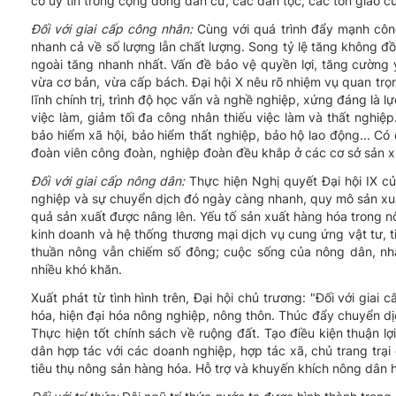
có uy tín trong cộng đồng dân cư, các dân tộc, các tôn giáo c
Đối với giai cấp công nhân:
Cùng với quá trình đẩy mạnh công
nhanh cả về số lượng lẫn chất lượng. Song tỷ lệ tăng không 
ngoài tăng nhanh nhất. Vấn đề bảo vệ quyền lợi, tăng cường 
vừa cơ bản, vừa cấp bách. Đại hội X nêu rõ nhiệm vụ quan trọ
lĩnh chính trị, trình độ học vấn và nghề nghiệp, xứng đáng là 
việc làm, giảm tối đa công nhân thiếu việc làm và thất nghiệp
bảo hiểm xã hội, bảo hiểm thất nghiệp, bảo hộ lao động... Có
đoàn viên công đoàn, nghiệp đoàn đều khắp ở các cơ sở sản xuấ
Đối với giai cấp nông dân:
Thực hiện Nghị quyết Đại hội IX c
nghiệp và sự chuyển dịch đó ngày càng nhanh, quy mô sản xuấ
quả sản xuất được nâng lên. Yếu tố sản xuất hàng hóa trong nô
kinh doanh và hệ thống thương mại dịch vụ cung ứng vật tư, ti
thuần nông vẫn chiếm số đông; cuộc sống của nông dân, nhấ
nhiều khó khăn.
Xuất phát từ tình hình trên, Đại hội chủ trương: "Đối với gia
hóa, hiện đại hóa nông nghiệp, nông thôn. Thúc đẩy chuyển dị
Thực hiện tốt chính sách về ruộng đất. Tạo điều kiện thuận 
dân hợp tác với các doanh nghiệp, hợp tác xã, chủ trang trại 
tiêu thụ nông sản hàng hóa. Hỗ trợ và khuyến khích nông dân 