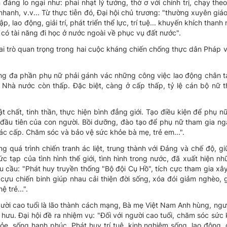
áng lo ngại như: phai nhạt lý tưởng, thờ ơ với chính trị, chạy theo
hanh, v.v... Từ thực tiễn đó, Đại hội chủ trương: "thường xuyên giáo 
, lao động, giải trí, phát triển thể lực, trí tuệ... khuyến khích thanh 
n có tài năng đi học ở nước ngoài về phục vụ đất nước".
i trò quan trọng trong hai cuộc kháng chiến chống thực dân Pháp 
ong đa phần phụ nữ phải gánh vác những công việc lao động chân t
 Nhà nước còn thấp. Đặc biệt, càng ở cấp thấp, tỷ lệ cán bộ nữ t
 chất, tinh thần, thực hiện bình đẳng giới. Tạo điều kiện để phụ nữ
y đầu tiên của con người. Bồi dưỡng, đào tạo để phụ nữ tham gia n
ác cấp. Chăm sóc và bảo vệ sức khỏe bà mẹ, trẻ em...".
ng quá trình chiến tranh ác liệt, trung thành với Đảng và chế độ, g
 tạp của tình hình thế giới, tình hình trong nước, đã xuất hiện n
u cầu: "Phát huy truyền thống "Bộ đội Cụ Hồ", tích cực tham gia x
cựu chiến binh giúp nhau cải thiện đời sống, xóa đói giảm nghèo,
 trẻ...".
ời cao tuổi là lão thành cách mạng, Bà mẹ Việt Nam Anh hùng, ngư
hưu. Đại hội đề ra nhiệm vụ: "Đối với người cao tuổi, chăm sóc sức 
ỏe, sống hạnh phúc. Phát huy trí tuệ, kinh nghiệm sống, lao động,