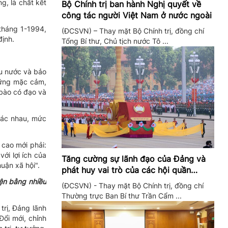
g, là chất kết
Bộ Chính trị ban hành Nghị quyết về
công tác người Việt Nam ở nước ngoài
tháng 1-1994,
(ĐCSVN) – Thay mặt Bộ Chính trị, đồng chí
định.
Tổng Bí thư, Chủ tịch nước Tô ...
ứu nước và bảo
hững mặc cảm,
 bào có đạo và
hác nhau, mức
 cao mới phải:
ới lợi ích của
Tăng cường sự lãnh đạo của Đảng và
uận xã hội".
phát huy vai trò của các hội quần
chúng trong giai đoạn phát triển mới
iện bằng nhiều
(ĐCSVN) - Thay mặt Bộ Chính trị, đồng chí
Thường trực Ban Bí thư Trần Cẩm ...
trị, Đảng lãnh
ổi mới, chỉnh