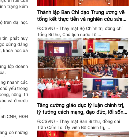
ực trí tuệ của
tình trạng kém
Thành lập Ban Chỉ đạo Trung ương về
tổng kết thực tiễn và nghiên cứu sửa
ộ trên đại học
đổi, bổ sung Điều lệ Đảng
(ĐCSVN) - Thay mặt Bộ Chính trị, đồng chí
Tổng Bí thư, Chủ tịch nước Tô ...
 tin, phát huy
 ngộ xứng đáng
t, khoa học xã
tầng lớp doanh
óa.
càng nhanh các
 chủ yếu trong
ông, nông, trí
nước và ở nước
Tăng cường giáo dục lý luận chính trị,
.
lý tưởng cách mạng, đạo đức, lối sống,
 mạnh CNH, HĐH
ý thức công dân trong hệ thống giáo
(ĐCSVN) - Thay mặt Ban Bí thư, đồng chí
dục quốc dân
Trần Cẩm Tú, Ủy viên Bộ Chính trị, ...
đang có những