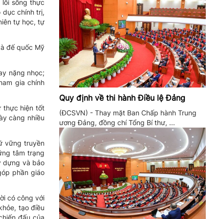
 lối sống thực
dục chính trị,
niên tự học, tự
và đế quốc Mỹ
ay nặng nhọc;
ham gia chính
Quy định về thi hành Điều lệ Đảng
 thực hiện tốt
(ĐCSVN) - Thay mặt Ban Chấp hành Trung
gày càng nhiều
ương Đảng, đồng chí Tổng Bí thư, ...
iữ vững truyền
hững tâm trạng
ây dựng và bảo
 góp phần giáo
ời có công với
khỏe, tạo điều
 chiến đấu của