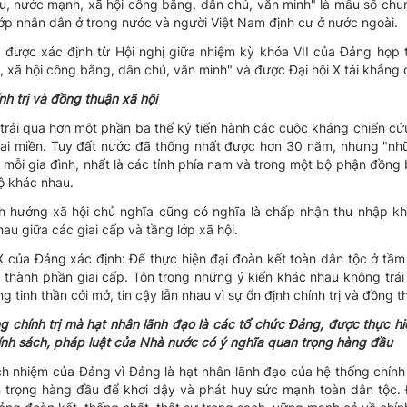
u, nước mạnh, xã hội công bằng, dân chủ, văn minh" là mẫu số chun
lớp nhân dân ở trong nước và người Việt Nam định cư ở nước ngoài.
 được xác định từ Hội nghị giữa nhiệm kỳ khóa VII của Đảng họp 
 xã hội công bằng, dân chủ, văn minh" và được Đại hội X tái khẳng 
nh trị và đồng thuận xã hội
 trải qua hơn một phần ba thế kỷ tiến hành các cuộc kháng chiến c
 hai miền. Tuy đất nước đã thống nhất được hơn 30 năm, nhưng "n
g mỗi gia đình, nhất là các tỉnh phía nam và trong một bộ phận đồng
ộ khác nhau.
ịnh hướng xã hội chủ nghĩa cũng có nghĩa là chấp nhận thu nhập k
hau giữa các giai cấp và tầng lớp xã hội.
 X của Đảng xác định: Để thực hiện đại đoàn kết toàn dân tộc ở tầm
thành phần giai cấp. Tôn trọng những ý kiến khác nhau không trái v
tinh thần cởi mở, tin cậy lẫn nhau vì sự ổn định chính trị và đồng th
ng chính trị mà hạt nhân lãnh đạo là các tổ chức Đảng, được thực h
ính sách, pháp luật của Nhà nước có ý nghĩa quan trọng hàng đầu
ch nhiệm của Đảng vì Đảng là hạt nhân lãnh đạo của hệ thống chính 
 trọng hàng đầu để khơi dậy và phát huy sức mạnh toàn dân tộc. Đ