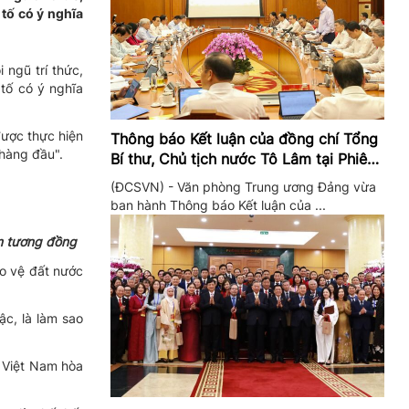
tố có ý nghĩa
 ngũ trí thức,
tố có ý nghĩa
được thực hiện
Thông báo Kết luận của đồng chí Tổng
 hàng đầu".
Bí thư, Chủ tịch nước Tô Lâm tại Phiên
họp Ban Chỉ đạo Trung ương thực hiện
(ĐCSVN) - Văn phòng Trung ương Đảng vừa
Nghị quyết 57
ban hành Thông báo Kết luận của ...
ểm tương đồng
o vệ đất nước
ậc, là làm sao
 Việt Nam hòa