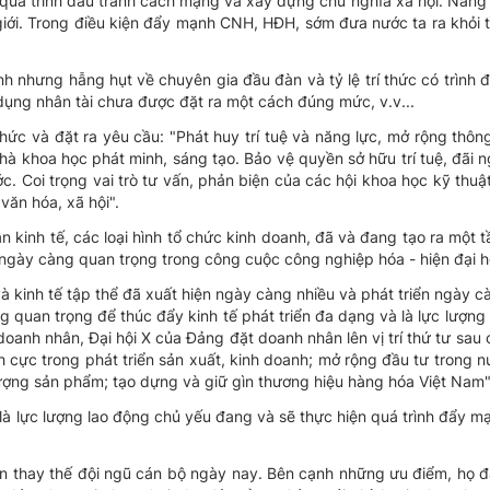
 quá trình đấu tranh cách mạng và xây dựng chủ nghĩa xã hội. Năng l
giới. Trong điều kiện đẩy mạnh CNH, HĐH, sớm đưa nước ta ra khỏi 
 nhưng hẫng hụt về chuyên gia đầu đàn và tỷ lệ trí thức có trình đ
 dụng nhân tài chưa được đặt ra một cách đúng mức, v.v...
hức và đặt ra yêu cầu: "Phát huy trí tuệ và năng lực, mở rộng thông
nhà khoa học phát minh, sáng tạo. Bảo vệ quyền sở hữu trí tuệ, đãi
c. Coi trọng vai trò tư vấn, phản biện của các hội khoa học kỹ thuậ
 văn hóa, xã hội".
 kinh tế, các loại hình tổ chức kinh doanh, đã và đang tạo ra một 
ngày càng quan trọng trong công cuộc công nghiệp hóa - hiện đại h
 kinh tế tập thể đã xuất hiện ngày càng nhiều và phát triển ngày 
g quan trọng để thúc đẩy kinh tế phát triển đa dạng và là lực lượng
doanh nhân, Đại hội X của Đảng đặt doanh nhân lên vị trí thứ tư sau c
ch cực trong phát triển sản xuất, kinh doanh; mở rộng đầu tư trong 
lượng sản phẩm; tạo dựng và giữ gìn thương hiệu hàng hóa Việt Nam"
là lực lượng lao động chủ yếu đang và sẽ thực hiện quá trình đẩy
ần thay thế đội ngũ cán bộ ngày nay. Bên cạnh những ưu điểm, họ 