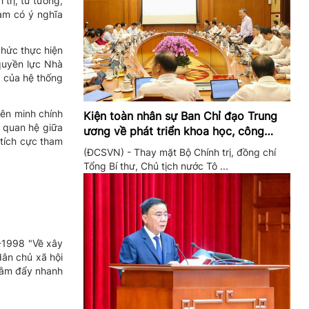
trị, tư tưởng,
àm có ý nghĩa
chức thực hiện
quyền lực Nhà
g của hệ thống
iên minh chính
Kiện toàn nhân sự Ban Chỉ đạo Trung
i quan hệ giữa
ương về phát triển khoa học, công
tích cực tham
nghệ, đổi mới sáng tạo và chuyển đổi
(ĐCSVN) - Thay mặt Bộ Chính trị, đồng chí
số
Tổng Bí thư, Chủ tịch nước Tô ...
-1998 "Về xây
dân chủ xã hội
hằm đẩy nhanh