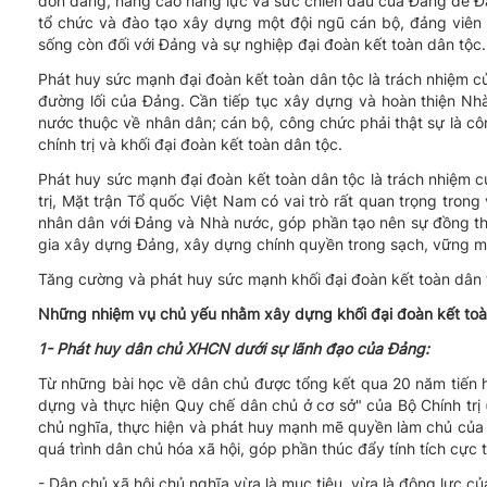
đốn đảng, nâng cao năng lực và sức chiến đấu của Đảng để Đản
tổ chức và đào tạo xây dựng một đội ngũ cán bộ, đảng viên đ
sống còn đối với Đảng và sự nghiệp đại đoàn kết toàn dân tộc.
Phát huy sức mạnh đại đoàn kết toàn dân tộc là trách nhiệm của
đường lối của Đảng. Cần tiếp tục xây dựng và hoàn thiện Nh
nước thuộc về nhân dân; cán bộ, công chức phải thật sự là c
chính trị và khối đại đoàn kết toàn dân tộc.
Phát huy sức mạnh đại đoàn kết toàn dân tộc là trách nhiệm c
trị, Mặt trận Tổ quốc Việt Nam có vai trò rất quan trọng tron
nhân dân với Đảng và Nhà nước, góp phần tạo nên sự đồng thu
gia xây dựng Đảng, xây dựng chính quyền trong sạch, vững mạ
Tăng cường và phát huy sức mạnh khối đại đoàn kết toàn dân t
Những nhiệm vụ chủ yếu nhằm xây dựng khối đại đoàn kết toàn
1- Phát huy dân chủ XHCN dưới sự lãnh đạo của Đảng:
Từ những bài học về dân chủ được tổng kết qua 20 năm tiến h
dựng và thực hiện Quy chế dân chủ ở cơ sở" của Bộ Chính trị (
chủ nghĩa, thực hiện và phát huy mạnh mẽ quyền làm chủ của 
quá trình dân chủ hóa xã hội, góp phần thúc đẩy tính tích cực 
- Dân chủ xã hội chủ nghĩa vừa là mục tiêu, vừa là động lực củ