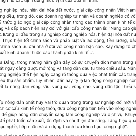
ũng như xác định đúng mức vị trí của doanh nhân.
 nghiệp hóa, hiện đại hóa đất nước, giai cấp công nhân Việt Nam 
đồng đều, trong đó, các doanh nghiệp tư nhân và doanh nghiệp có v
ý thức giác ngộ giai cấp công nhân trong các thành phần kinh tế 
ng và cấp bách hiện nay đối với giai cấp công nhân là: "Nâng cao g
lực lượng đi đầu trong sự nghiệp công nghiệp hóa, hiện đại hóa đất nư
. Thực hiện tốt chính sách và pháp luật về lao động, tiền lương, bả
 chính sách ưu đãi nhà ở đối với công nhân bậc cao. Xây dựng tổ ch
t kinh doanh thuộc các thành phần kinh tế...".
ủa Đảng, trong những năm gần đây có sự chuyển dịch mạnh trong 
t ngày càng được mở rộng và tăng dần đầu tư theo chiều sâu. Năng
ng nghiệp thể hiện ngày càng rõ thông qua việc phát triển các trang
êu thụ sản phẩm.Tuy nhiên, đến nay tỷ lệ lao động nông nghiệp còn 
t là nông dân vùng sâu, vùng xa, vùng cao, vùng dân tộc thiểu s
i cấp nông dân phát huy vai trò quan trọng trong sự nghiệp đổi mới 
ch cơ cấu kinh tế nông thôn, đưa công nghệ tiên tiến vào nông nghi
lợi để giúp nông dân chuyển sang làm công nghiệp và dịch vụ. Khu
để phát triển sản xuất, ổn định và cải thiện đời sống. Tăng hiệu qu
học nghề, tiếp nhận và áp dụng thành tựu khoa học, công nghệ".