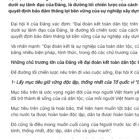
dưới sự lãnh đạo của Đảng, là đường lối chiến lược của cách
quyết định bảo đảm thắng lợi bền vững của sự nghiệp xây dựn
Đại hội X của Đảng xác định: "Đại đoàn kết toàn dân tộc trên 
dưới sự lãnh đạo của Đảng, là đường lối chiến lược của các
quyết định bảo đảm thắng lợi bền vững của sự nghiệp xây dựn
Và nhấn mạnh: "Đại đoàn kết là sự nghiệp của toàn dân tộc, củ
bằng nhiều biện pháp, hình thức, trong đó các chủ trương của
Những chủ trương lớn của Đảng về đại đoàn kết toàn dân tộc t
Để đường lối chiến lược nêu trên đi vào cuộc sống, Đại hội X 
1- Lấy mục tiêu giữ vững độc lập, thống nhất của Tổ quốc vì 
Mục tiêu trên là ước vọng ngàn đời của mọi người Việt Nam y
đã trở thành lẽ sống của cả dân tộc; của mỗi người Việt Nam qu
Mục tiêu trên cũng là hoài bão, thể hiện ham muốn tột bậc c
cho nước ta được hoàn toàn độc lập, dân ta được hoàn toàn tự
Đó cũng là điều mong muốn cuối cùng của Người trước lúc đi
bình, thống nhất, độc lập, dân chủ và giàu mạnh".