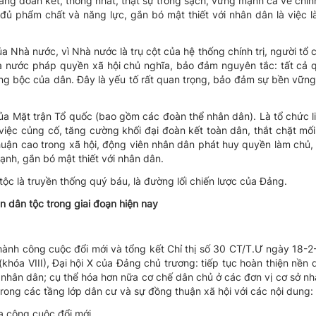
g đoàn kết, thống nhất, thật sự trong sạch, vững mạnh cả về chính 
ủ phẩm chất và năng lực, gắn bó mật thiết với nhân dân là việc l
 Nhà nước, vì Nhà nước là trụ cột của hệ thống chính trị, người tổ 
à nước pháp quyền xã hội chủ nghĩa, bảo đảm nguyên tắc: tất cả 
ông bộc của dân. Đây là yếu tố rất quan trọng, bảo đảm sự bền vữn
ủa Mặt trận Tổ quốc (bao gồm các đoàn thể nhân dân). Là tổ chức l
g việc củng cố, tăng cường khối đại đoàn kết toàn dân, thắt chặt mố
ận cao trong xã hội, động viên nhân dân phát huy quyền làm chủ, 
nh, gắn bó mật thiết với nhân dân.
ộc là truyền thống quý báu, là đường lối chiến lược của Đảng.
 dân tộc trong giai đoạn hiện nay
ành công cuộc đổi mới và tổng kết Chỉ thị số 30 CT/T.Ư ngày 18-2
khóa VIII), Đại hội X của Đảng chủ trương: tiếp tục hoàn thiện nền 
nhân dân; cụ thể hóa hơn nữa cơ chế dân chủ ở các đơn vị cơ sở n
trong các tầng lớp dân cư và sự đồng thuận xã hội với các nội dung:
a công cuộc đổi mới.