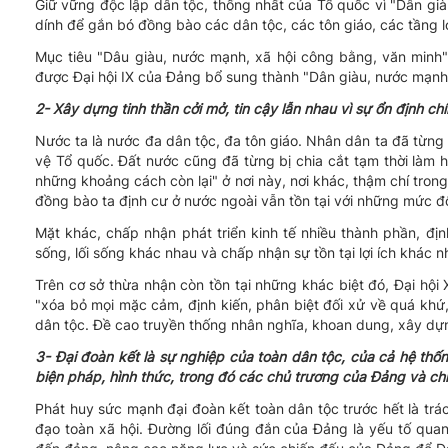
Giữ vững độc lập dân tộc, thống nhất của Tổ quốc vì "Dân già
dính để gắn bó đồng bào các dân tộc, các tôn giáo, các tầng 
Mục tiêu "Dâu giàu, nước mạnh, xã hội công bằng, văn minh"
được Đại hội IX của Đảng bổ sung thành "Dân giàu, nước mạnh,
2- Xây dựng tinh thần cởi mở, tin cậy lẫn nhau vì sự ổn định chí
Nước ta là nước đa dân tộc, đa tôn giáo. Nhân dân ta đã từng
vệ Tổ quốc. Đất nước cũng đã từng bị chia cắt tạm thời làm
những khoảng cách còn lại" ở nơi này, nơi khác, thậm chí tron
đồng bào ta định cư ở nước ngoài vẫn tồn tại với những mức đ
Mặt khác, chấp nhận phát triển kinh tế nhiều thành phần, đ
sống, lối sống khác nhau và chấp nhận sự tồn tại lợi ích khác n
Trên cơ sở thừa nhận còn tồn tại những khác biệt đó, Đại hội
"xóa bỏ mọi mặc cảm, định kiến, phân biệt đối xử về quá khứ, 
dân tộc. Đề cao truyền thống nhân nghĩa, khoan dung, xây dựng 
3- Đại đoàn kết là sự nghiệp của toàn dân tộc, của cả hệ thố
biện pháp, hình thức, trong đó các chủ trương của Đảng và ch
Phát huy sức mạnh đại đoàn kết toàn dân tộc trước hết là trá
đạo toàn xã hội. Đường lối đúng đắn của Đảng là yếu tố quan