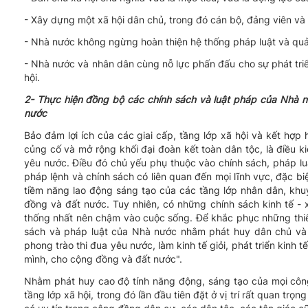
- Xây dựng một xã hội dân chủ, trong đó cán bộ, đảng viên và
- Nhà nước không ngừng hoàn thiện hệ thống pháp luật và quả
- Nhà nước và nhân dân cùng nỗ lực phấn đấu cho sự phát triển c
hội.
2- Thực hiện đồng bộ các chính sách và luật pháp của Nhà n
nước
Bảo đảm lợi ích của các giai cấp, tầng lớp xã hội và kết hợp h
củng cố và mở rộng khối đại đoàn kết toàn dân tộc, là điều k
yêu nước. Điều đó chủ yếu phụ thuộc vào chính sách, pháp lu
pháp lệnh và chính sách có liên quan đến mọi lĩnh vực, đặc biệ
tiềm năng lao động sáng tạo của các tầng lớp nhân dân, khuyế
đồng và đất nước. Tuy nhiên, có những chính sách kinh tế - x
thống nhất nên chậm vào cuộc sống. Để khắc phục những thiếu
sách và pháp luật của Nhà nước nhằm phát huy dân chủ và 
phong trào thi đua yêu nước, làm kinh tế giỏi, phát triển kinh t
mình, cho cộng đồng và đất nước".
Nhằm phát huy cao độ tính năng động, sáng tạo của mọi công 
tầng lớp xã hội, trong đó lần đầu tiên đặt ở vị trí rất quan tr