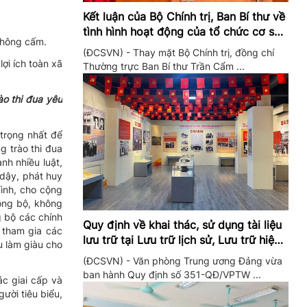
Kết luận của Bộ Chính trị, Ban Bí thư về
tình hình hoạt động của tổ chức cơ sở
không cấm.
đảng trong quý II/2026
(ĐCSVN) - Thay mặt Bộ Chính trị, đồng chí
ợi ích toàn xã
Thường trực Ban Bí thư Trần Cẩm ...
o thi đua yêu
 trọng nhất để
g trào thi đua
h nhiều luật,
 dậy, phát huy
mình, cho cộng
đồng bộ, không
g bộ các chính
Quy định về khai thác, sử dụng tài liệu
 tham gia các
lưu trữ tại Lưu trữ lịch sử, Lưu trữ hiện
ấu làm giàu cho
hành của Trung ương Đảng và Văn
(ĐCSVN) - Văn phòng Trung ương Đảng vừa
phòng Trung ương Đảng
ban hành Quy định số 351-QĐ/VPTW ...
ác giai cấp và
gười tiêu biểu,