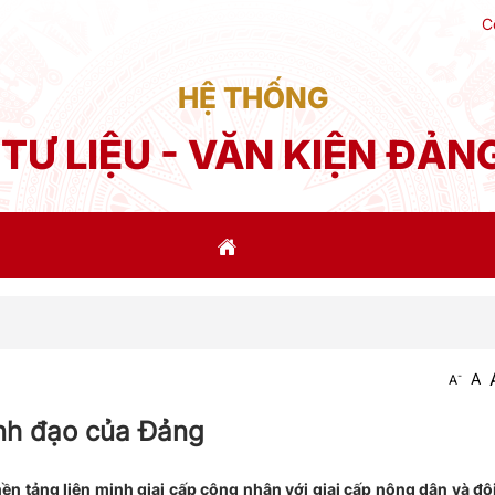
C
HỆ THỐNG
TƯ LIỆU - VĂN KIỆN ĐẢN
Thôn
-
A
A
ãnh đạo của Đảng
nền tảng liên minh giai cấp công nhân với giai cấp nông dân và đội