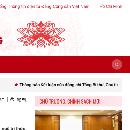
ổng Thông tin điện tử Đảng Cộng sản Việt Nam
Hồ Chí Minh
G
g báo Kết luận của đồng chí Tổng Bí thư, Chủ tịch nước Tô Lâm tại P
+
A
|
CHỦ TRƯƠNG, CHÍNH SÁCH MỚI
 ngũ trí thức,