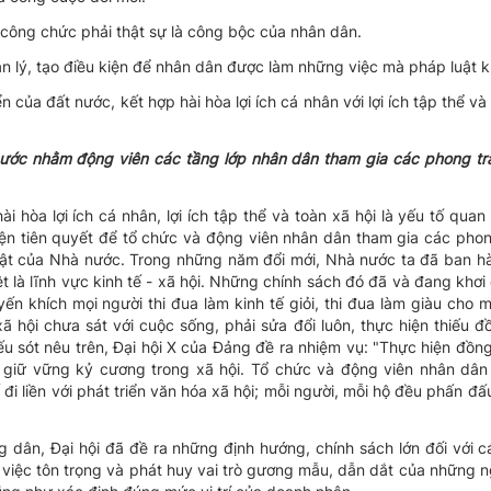
 công chức phải thật sự là công bộc của nhân dân.
n lý, tạo điều kiện để nhân dân được làm những việc mà pháp luật 
ủa đất nước, kết hợp hài hòa lợi ích cá nhân với lợi ích tập thể và l
ước nhằm động viên các tầng lớp nhân dân tham gia các phong trà
ài hòa lợi ích cá nhân, lợi ích tập thể và toàn xã hội là yếu tố quan
iện tiên quyết để tổ chức và động viên nhân dân tham gia các phon
ật của Nhà nước. Trong những năm đổi mới, Nhà nước ta đã ban hàn
t là lĩnh vực kinh tế - xã hội. Những chính sách đó đã và đang khơi
n khích mọi người thi đua làm kinh tế giỏi, thi đua làm giàu cho 
ã hội chưa sát với cuộc sống, phải sửa đổi luôn, thực hiện thiếu 
 sót nêu trên, Đại hội X của Đảng đề ra nhiệm vụ: "Thực hiện đồn
giữ vững kỷ cương trong xã hội. Tổ chức và động viên nhân dân
ế đi liền với phát triển văn hóa xã hội; mỗi người, mỗi hộ đều phấn đ
dân, Đại hội đã đề ra những định hướng, chính sách lớn đối với c
ọng việc tôn trọng và phát huy vai trò gương mẫu, dẫn dắt của những n