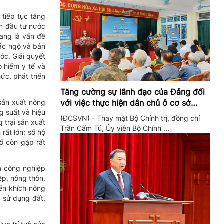
tiếp tục tăng
ốn đầu tư nước
đang là vấn đề
iác ngộ và bản
ớc. Giải quyết
o hiểm y tế và
ức, phát triển
Tăng cường sự lãnh đạo của Đảng đối
với việc thực hiện dân chủ ở cơ sở
sản xuất nông
 suất và hiệu
trong giai đoạn mới
(ĐCSVN) - Thay mặt Bộ Chính trị, đồng chí
 trại sản xuất
Trần Cẩm Tú, Ủy viên Bộ Chính ...
rất lớn; số hộ
ố còn gặp rất
và công nghiệp
ệp, nông thôn.
yến khích nông
ả sử dụng đất,