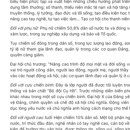
biểu hiện phức tạp và xuất hiện những chiều hướng phát triển đ
dụng tầm thường; số thanh, thiếu niên mắc tệ nạn xã hội tăng n
truyền thống, lý tưởng, đạo đức và lối sống; tạo điều kiện học tập
nâng cao tay nghề, tự tạo việc làm... Tạo cơ hội cho thanh niê
Đối với phụ nữ:
Phụ nữ chiếm 50,8% dân số nước ta và đóng va
xâm lược, trong sự nghiệp xây dựng và bảo vệ Tổ quốc.
Tuy chiếm số đông trong dân số, trong lực lượng lao động, s
tỷ lệ nữ tham gia lãnh đạo, quản lý trong các cơ quan Đảng,
quyền càng giảm.
Đại hội chủ trương: "Nâng cao trình độ mọi mặt và đời sống vật
vai trò người công dân, người lao động, người mẹ, người thầ
vào các hoạt động xã hội, các cơ quan lãnh đạo và quản lý ở c
Đối với cựu chiến binh:
Đây là lớp người đã được tôi luyện tro
thống và bản chất "Bộ đội Cụ Hồ". Trước những diễn biến phức
khác nhau trong một số cựu chiến binh. Đại hội X của Đảng yê
vệ Đảng, chính quyền và chế độ xã hội chủ nghĩa. Động viên 
dục lòng yêu nước và chủ nghĩa anh hùng cách mạng cho thế hệ
Đối với người cao tuổi:
Hiện chiếm 10% dân số. Một bộ phận ngư
nước, trí thức đầu đàn, nghệ nhân có tay nghề cao, cán bộ về 
kiện để hưởng thụ văn hóa, được thông tin, sống vui, sống kh