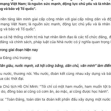
 mạng Việt Nam; là nguồn sức mạnh, động lực chủ yếu và là nhân 
g và bảo vệ Tổ quốc".
nền tảng liên minh giai cấp công nhân với giai cấp nông dân và đội
h mạng Việt Nam; là nguồn sức mạnh, động lực chủ yếu và là nhân 
g và bảo vệ Tổ quốc".
a cả hệ thống chính trị mà hạt nhân lãnh đạo là các tổ chức đảng, 
 đảng và chính sách, pháp luật của Nhà nước có ý nghĩa quan trọng
rong giai đoạn hiện nay
của Đảng chủ trương:
"Dân giàu, nước mạnh, xã hội công bằng, dân chủ, văn minh" làm đi
êu nước, thương nòi. Yêu nước, đoàn kết cùng nhau xây dựng và bả
a các thời đại.
ủa Chủ tịch Hồ Chí Minh: "Tôi chỉ có một ham muốn, ham muốn tột b
 do, đồng bào ai cũng có cơm ăn, áo mặc, ai cũng được học hành".
 xa: "Toàn Đảng, toàn dân ta đoàn kết phấn đấu xây dựng một nước