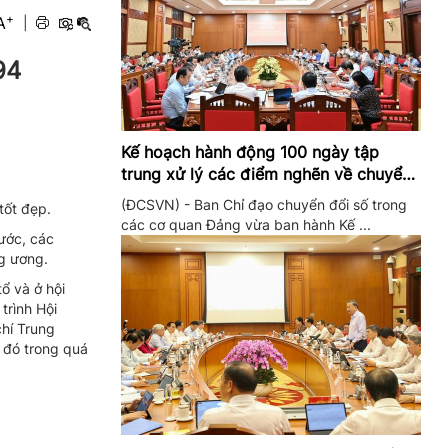
+
A
|
94
Kế hoạch hành động 100 ngày tập
trung xử lý các điểm nghẽn về chuyển
đổi số trong các cơ quan Đảng
(ĐCSVN) - Ban Chỉ đạo chuyển đổi số trong
tốt đẹp.
các cơ quan Đảng vừa ban hành Kế ...
nước, các
g ương.
ổ và ở hội
trình Hội
chí Trung
 đó trong quá