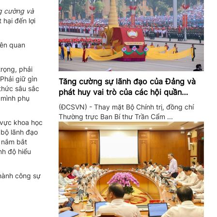
g cường và
 hại đến lợi
nên quan
rọng, phải
Phải giữ gìn
Tăng cường sự lãnh đạo của Đảng và
thức sâu sắc
phát huy vai trò của các hội quần
 mình phụ
chúng trong giai đoạn phát triển mới
(ĐCSVN) - Thay mặt Bộ Chính trị, đồng chí
Thường trực Ban Bí thư Trần Cẩm ...
h vực khoa học
 bộ lãnh đạo
i nắm bắt
nh độ hiểu
thành công sự