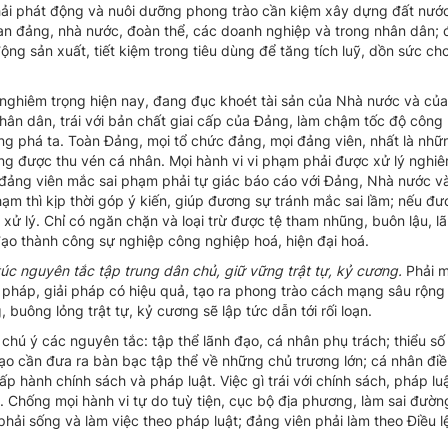
 phải phát động và nuôi dưỡng phong trào cần kiệm xây dựng đất nước
uan đảng, nhà nước, đoàn thể, các doanh nghiệp và trong nhân dân; 
động sản xuất, tiết kiệm trong tiêu dùng để tăng tích luỹ, dồn sức c
nghiêm trọng hiện nay, đang đục khoét tài sản của Nhà nước và của
 nhân dân, trái với bản chất giai cấp của Đảng, làm chậm tốc độ công
hống phá ta. Toàn Đảng, mọi tổ chức đảng, mọi đảng viên, nhất là nh
ng được thu vén cá nhân. Mọi hành vi vi phạm phải được xử lý nghiê
, đảng viên mắc sai phạm phải tự giác báo cáo với Đảng, Nhà nước v
ạm thì kịp thời góp ý kiến, giúp đương sự tránh mắc sai lầm; nếu đư
xử lý. Chỉ có ngăn chặn và loại trừ được tệ tham nhũng, buôn lậu, l
 đạo thành công sự nghiệp công nghiệp hoá, hiện đại hoá.
úc nguyên tắc tập trung dân chủ, giữ vững trật tự, kỷ cương.
Phải 
g pháp, giải pháp có hiệu quả, tạo ra phong trào cách mạng sâu rộn
, buông lỏng trật tự, kỷ cương sẽ lập tức dẫn tới rối loạn.
 chú ý các nguyên tắc: tập thể lãnh đạo, cá nhân phụ trách; thiểu s
 đạo cần đưa ra bàn bạc tập thể về những chủ trương lớn; cá nhân đi
p hành chính sách và pháp luật. Việc gì trái với chính sách, pháp lu
. Chống mọi hành vi tự do tuỳ tiện, cục bộ địa phương, làm sai đường
hải sống và làm việc theo pháp luật; đảng viên phải làm theo Điều l