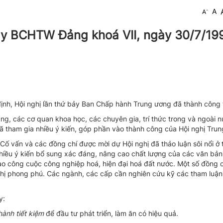
-
A
A
bảy BCHTW Đảng khoá VII, ngày 30/7/19
 định, Hội nghị lần thứ bảy Ban Chấp hành Trung ương đã thành công 
ng, các cơ quan khoa học, các chuyên gia, trí thức trong và ngoài 
 tham gia nhiều ý kiến, góp phần vào thành công của Hội nghị Trun
 vấn và các đồng chí được mời dự Hội nghị đã thảo luận sôi nổi ở t
nhiều ý kiến bổ sung xác đáng, nâng cao chất lượng của các văn bản 
ạo công cuộc công nghiệp hoá, hiện đại hoá đất nước. Một số đồng 
ghị phong phú. Các ngành, các cấp cần nghiên cứu kỹ các tham luận
y:
hành tiết kiệm
để đầu tư phát triển, làm ăn có hiệu quả.