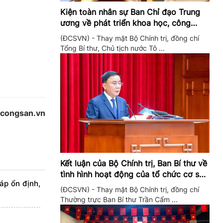
Kiện toàn nhân sự Ban Chỉ đạo Trung
ương về phát triển khoa học, công
nghệ, đổi mới sáng tạo và chuyển đổi
(ĐCSVN) - Thay mặt Bộ Chính trị, đồng chí
số
Tổng Bí thư, Chủ tịch nước Tô ...
gcongsan.vn
Kết luận của Bộ Chính trị, Ban Bí thư về
tình hình hoạt động của tổ chức cơ sở
áp ổn định,
đảng trong quý II/2026
(ĐCSVN) - Thay mặt Bộ Chính trị, đồng chí
Thường trực Ban Bí thư Trần Cẩm ...