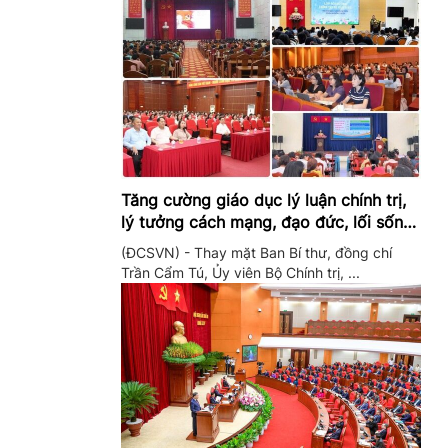
Tăng cường giáo dục lý luận chính trị,
lý tưởng cách mạng, đạo đức, lối sống,
ý thức công dân trong hệ thống giáo
(ĐCSVN) - Thay mặt Ban Bí thư, đồng chí
dục quốc dân
Trần Cẩm Tú, Ủy viên Bộ Chính trị, ...