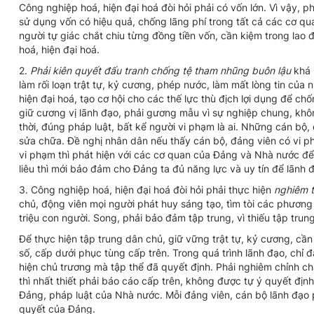
Công nghiệp hoá, hiện đại hoá đòi hỏi phải có vốn lớn. Vì vậy,
sử dụng vốn có hiệu quả, chống lãng phí trong tất cả các cơ q
người tự giác chắt chiu từng đồng tiền vốn, cần kiệm trong lao 
hoá, hiện đại hoá.
2.
Phải kiên quyết đấu tranh chống tệ tham nhũng buôn lậu
khá 
làm rối loạn trật tự, kỷ cương, phép nước, làm mất lòng tin của
hiện đại hoá, tạo cơ hội cho các thế lực thù địch lợi dụng để c
giữ cương vị lãnh đạo, phải gương mẫu vì sự nghiệp chung, khô
thời, đúng pháp luật, bất kể người vi phạm là ai. Những cán bộ
sửa chữa. Đề nghị nhân dân nếu thấy cán bộ, đảng viên có vi ph
vi phạm thì phát hiện với các cơ quan của Đảng và Nhà nước để 
liêu thì mới bảo đảm cho Đảng ta đủ năng lực và uy tín để lãnh
3. Công nghiệp hoá, hiện đại hoá đòi hỏi phải thực hiện
nghiêm t
chủ, động viên mọi người phát huy sáng tạo, tìm tòi các phươn
triệu con người. Song, phải bảo đảm tập trung, vì thiếu tập trung
Để thực hiện tập trung dân chủ, giữ vững trật tự, kỷ cương, cần
số, cấp dưới phục tùng cấp trên. Trong quá trình lãnh đạo, chỉ
hiện chủ trương mà tập thể đã quyết định. Phải nghiêm chỉnh chấ
thì nhất thiết phải báo cáo cấp trên, không được tự ý quyết định
Đảng, pháp luật của Nhà nước. Mỗi đảng viên, cán bộ lãnh đạo p
quyết của Đảng.