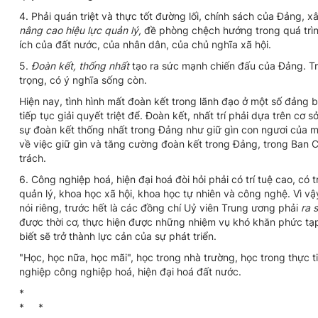
4. Phải quán triệt và thực tốt đường lối, chính sách của Đảng, 
nâng cao hiệu lực quản lý,
đề phòng chệch hướng trong quá trình 
ích của đất nước, của nhân dân, của chủ nghĩa xã hội.
5.
Đoàn kết, thống nhất
tạo ra sức mạnh chiến đấu của Đảng. Tr
trọng, có ý nghĩa sống còn.
Hiện nay, tình hình mất đoàn kết trong lãnh đạo ở một số đảng 
tiếp tục giải quyết triệt để. Đoàn kết, nhất trí phải dựa trên cơ
sự đoàn kết thống nhất trong Đảng như giữ gìn con ngươi của m
về việc giữ gìn và tăng cường đoàn kết trong Đảng, trong Ban 
trách.
6. Công nghiệp hoá, hiện đại hoá đòi hỏi phải có trí tuệ cao, có 
quản lý, khoa học xã hội, khoa học tự nhiên và công nghệ. Vì v
nói riêng, trước hết là các đồng chí Uỷ viên Trung ương phải
ra 
được thời cơ, thực hiện được những nhiệm vụ khó khăn phức tạ
biết sẽ trở thành lực cản của sự phát triển.
"Học, học nữa, học mãi", học trong nhà trường, học trong thực 
nghiệp công nghiệp hoá, hiện đại hoá đất nước.
*
* *