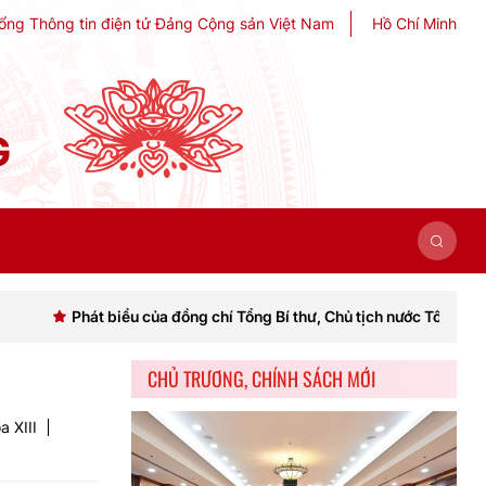
ổng Thông tin điện tử Đảng Cộng sản Việt Nam
Hồ Chí Minh
G
t biểu của đồng chí Tổng Bí thư, Chủ tịch nước Tô Lâm khai mạc Hội 
CHỦ TRƯƠNG, CHÍNH SÁCH MỚI
a XIII