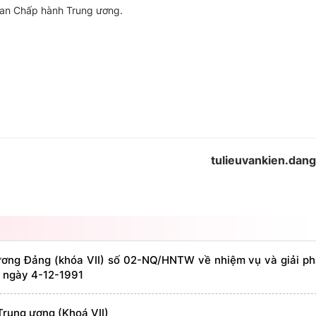
y Ban Chấp hành Trung ương.
tulieuvankien.dan
ương Đảng (khóa VII) số 02-NQ/HNTW về nhiệm vụ và giải ph
5, ngày 4-12-1991
Trung ương (Khoá VII)