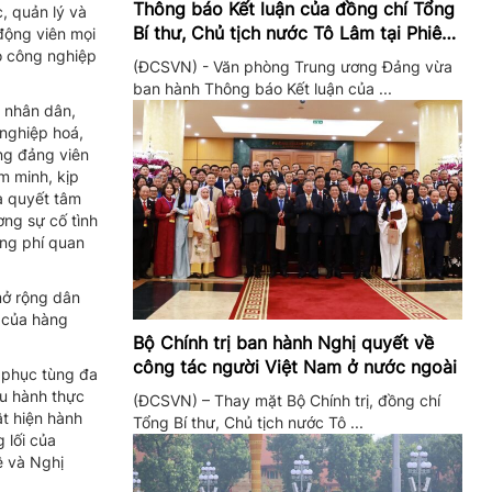
Thông báo Kết luận của đồng chí Tổng
, quản lý và
Bí thư, Chủ tịch nước Tô Lâm tại Phiên
động viên mọi
ho công nghiệp
họp Ban Chỉ đạo Trung ương thực hiện
(ĐCSVN) - Văn phòng Trung ương Đảng vừa
Nghị quyết 57
ban hành Thông báo Kết luận của ...
 nhân dân,
 nghiệp hoá,
ững đảng viên
m minh, kịp
à quyết tâm
ơng sự cố tình
ãng phí quan
mở rộng dân
g của hàng
Bộ Chính trị ban hành Nghị quyết về
công tác người Việt Nam ở nước ngoài
ố phục tùng đa
ều hành thực
(ĐCSVN) – Thay mặt Bộ Chính trị, đồng chí
ật hiện hành
Tổng Bí thư, Chủ tịch nước Tô ...
 lối của
ệ và Nghị