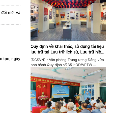
 đổi mới và
Quy định về khai thác, sử dụng tài liệu
lưu trữ tại Lưu trữ lịch sử, Lưu trữ hiện
hành của Trung ương Đảng và Văn
o tạo, ngày
(ĐCSVN) - Văn phòng Trung ương Đảng vừa
phòng Trung ương Đảng
ban hành Quy định số 351-QĐ/VPTW ...