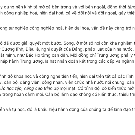
xây dựng nền kinh tế mở cả bên trong và với bên ngoài, đồng thời
tăn
công nghiệp hoá, hiện đại hoá, cả về đối nội và đối ngoại, gây thiệt
ong sự nghiệp công nghiệp hoá, hiện đại hoá, vấn đề này càng trở 
bộ đã được giải quyết một bước. Song, ở một số nơi còn khá nghiêm t
 sở Cương lĩnh, Điều lệ, nghị quyết của Đảng, pháp luật của Nhà nước. 
ắt mình, như Bác Hồ từng căn dặn. Mỗi đồng chí Trung ương phải ý 
Chấp hành Trung ương, là hạt nhân đoàn kết trong các cấp và ngành
trình độ khoa học và công nghệ tiên tiến, hiện đại trên tất cả các lĩn
ậy, cán bộ, đảng viên, công nhân, viên chức nhà nước nói chung, cán
sức học tập, nâng cao trình độ
mọi mặt. Có trình độ, có kiến thức mớ
p trong hoàn cảnh mới. Cán bộ
lãnh đạo không có kiến thức, thiếu trì
tiễn và tự học, đó là khẩu hiệu hành động của chúng ta để lãnh đạo 