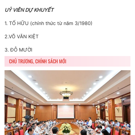
UỶ VIÊN DỰ KHUYẾT
1. TỐ HỮU (chính thức từ năm 3/1980)
2.VÕ VĂN KIỆT
3. ĐỖ MƯỜI
CHỦ TRƯƠNG, CHÍNH SÁCH MỚI