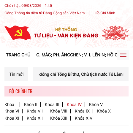
Chủ nhật, 09/08/2026
1
:
45
Cổng Thông tin điện tử Đảng Cộng sản Việt Nam
Hồ Chí Minh
HỆ THỐNG
TƯ LIỆU - VĂN KIỆN ĐẢNG
TRANG CHỦ
C. MÁC; PH. ĂNGGHEN; V. I. LÊNIN; HỒ CHÍ MIN
Togg
navig
của đồng chí Tổng Bí thư, Chủ tịch nước Tô Lâm khai mạc Hội nghị Tr
Tin mới
BỘ CHÍNH TRỊ
Khóa I
Khóa II
Khóa III
Khóa IV
Khóa V
Khóa VI
Khóa VII
Khóa VIII
Khóa IX
Khóa X
Khóa XI
Khóa XII
Khóa XIII
Khóa XIV