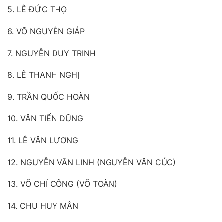
5. LÊ ĐỨC THỌ
6. VÕ NGUYÊN GIÁP
7. NGUYỄN DUY TRINH
8. LÊ THANH NGHỊ
9. TRẦN QUỐC HOÀN
10. VĂN TIẾN DŨNG
11. LÊ VĂN LƯƠNG
12. NGUYỄN VĂN LINH (NGUYỄN VĂN CÚC)
13. VÕ CHÍ CÔNG (VÕ TOÀN)
14. CHU HUY MÂN