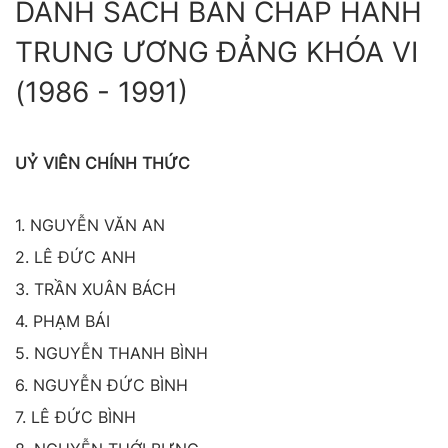
DANH SÁCH BAN CHÂP HÀNH
TRUNG ƯƠNG ĐẢNG KHÓA VI
(1986 - 1991)
UỶ VIÊN CHÍNH THỨC
1. NGUYỄN VĂN AN
2. LÊ ĐỨC ANH
3. TRẦN XUÂN BÁCH
4. PHẠM BÁI
5. NGUYỄN THANH BÌNH
6. NGUYỄN ĐỨC BÌNH
7. LÊ ĐỨC BÌNH