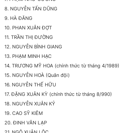
8. NGUYỄN TẤN DŨNG
9. HÀ ĐĂNG
10. PHAN XUÂN ĐỢT
11. TRẦN THỊ ĐƯỜNG
12. NGUYỄN BÌNH GIANG
13. PHẠM MINH HẠC
14. TRƯƠNG MỸ HOA (chính thức từ tháng 4/1989)
15. NGUYỄN HOÀ (Quân đội)
16. NGUYỄN THẾ HỮU
17. ĐẶNG XUÂN KỲ (chính thức từ tháng 8/990)
18. NGUYỄN XUÂN KỶ
19. CAO SỸ KIÊM
20. ĐINH VĂN LẠP
21. NGÔ XUÂN LỘC