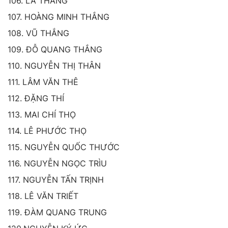
106. LA THĂNG
107. HOÀNG MINH THẮNG
108. VŨ THẮNG
109. ĐỖ QUANG THẮNG
110. NGUYỄN THỊ THÂN
111. LÂM VĂN THÊ
112. ĐẶNG THÍ
113. MAI CHÍ THỌ
114. LÊ PHƯỚC THỌ
115. NGUYỄN QUỐC THƯỚC
116. NGUYỄN NGỌC TRÌU
117. NGUYỄN TẤN TRỊNH
118. LÊ VĂN TRIẾT
119. ĐÀM QUANG TRUNG