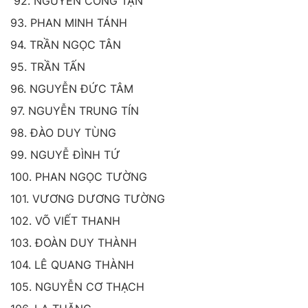
92. NGUYỄN CÔNG TẠN
93. PHAN MINH TÁNH
94. TRẦN NGỌC TÂN
95. TRẦN TẤN
96. NGUYỄN ĐỨC TÂM
97. NGUYỄN TRUNG TÍN
98. ĐÀO DUY TÙNG
99. NGUYỄ ĐÌNH TỨ
100. PHAN NGỌC TƯỜNG
101. VƯƠNG DƯƠNG TƯỜNG
102. VÕ VIẾT THANH
103. ĐOÀN DUY THÀNH
104. LÊ QUANG THÀNH
105. NGUYỄN CƠ THẠCH