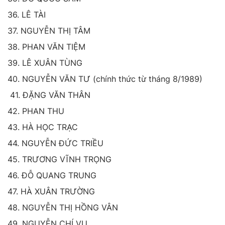
36. LÊ TÀI
37. NGUYỄN THỊ TÂM
38. PHAN VĂN TIỆM
39. LÊ XUÂN TÙNG
40. NGUYỄN VĂN TƯ (chính thức từ tháng 8/1989)
41. ĐẶNG VĂN THÂN
42. PHAN THU
43. HÀ HỌC TRẠC
44. NGUYỄN ĐỨC TRIỀU
45. TRƯƠNG VĨNH TRỌNG
46. ĐỖ QUANG TRUNG
47. HÀ XUÂN TRƯỜNG
48. NGUYỄN THỊ HỒNG VÂN
49. NGUYỄN CHÍ VU