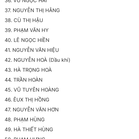
36. VŨ NGỌC HẢI
37. NGUYỄN THỊ HẰNG
38. CÙ THỊ HẬU
39. PHẠM VĂN HY
40. LÊ NGỌC HIỀN
41. NGUYỄN VĂN HIỆU
42. NGUYỄN HOÀ (Dầu khí)
43. HÀ TRỌNG HOÀ
44. TRẦN HOÀN
45. VŨ TUYÊN HOÀNG
46. ÊUX THỊ HỒNG
47. NGUYỄN VĂN HƠN
48. PHẠM HÙNG
49. HÀ THIẾT HÙNG