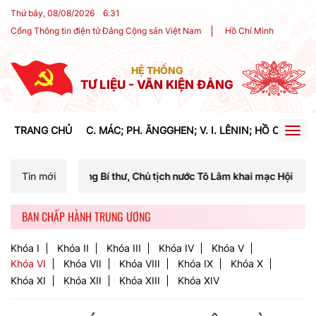
Thứ bảy, 08/08/2026
6
:
31
Cổng Thông tin điện tử Đảng Cộng sản Việt Nam
Hồ Chí Minh
HỆ THỐNG
TƯ LIỆU - VĂN KIỆN ĐẢNG
TRANG CHỦ
C. MÁC; PH. ĂNGGHEN; V. I. LÊNIN; HỒ CHÍ MIN
Togg
navig
ng Bí thư, Chủ tịch nước Tô Lâm khai mạc Hội nghị Trung ương lần th
Tin mới
BAN CHẤP HÀNH TRUNG ƯƠNG
Khóa I
Khóa II
Khóa III
Khóa IV
Khóa V
Khóa VI
Khóa VII
Khóa VIII
Khóa IX
Khóa X
Khóa XI
Khóa XII
Khóa XIII
Khóa XIV