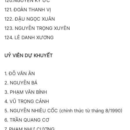
120.NGUYỄN KÝ ỨC
121. ĐOÀN THANH VỊ
122. ĐẬU NGỌC XUÂN
123. NGUYỄN TRỌNG XUYÊN
124. LÊ DANH XƯƠNG
UỶ VIÊN DỰ KHUYẾT
1. ĐỖ VĂN ÂN
2. NGUYỄN BÁ
3. PHẠM VĂN BÍNH
4. VŨ TRỌNG CẢNH
5. NGUYỄN NHIÊU CỐC (chính thức từ tháng 8/1990)
6. TRẦN QUANG CƠ
7. PHẠM NHƯ CƯƠNG