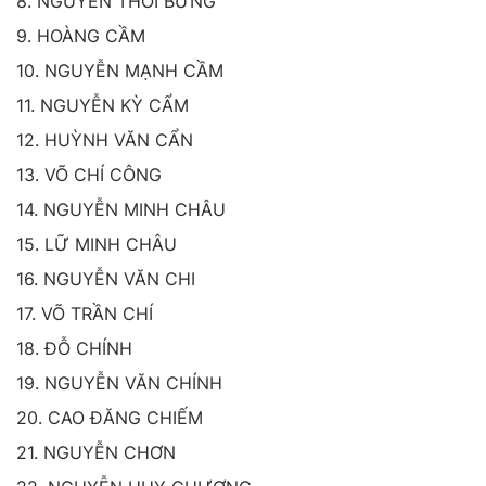
8. NGUYỄN THỚI BƯNG
9. HOÀNG CẦM
10. NGUYỄN MẠNH CẦM
11. NGUYỄN KỲ CẨM
12. HUỲNH VĂN CẨN
13. VÕ CHÍ CÔNG
14. NGUYỄN MINH CHÂU
15. LỮ MINH CHÂU
16. NGUYỄN VĂN CHI
17. VÕ TRẦN CHÍ
18. ĐỖ CHÍNH
19. NGUYỄN VĂN CHÍNH
20. CAO ĐĂNG CHIẾM
21. NGUYỄN CHƠN