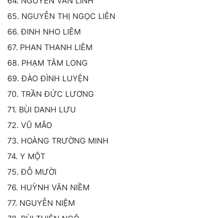
64. NGUYỄN VĂN LINH
65. NGUYỄN THỊ NGỌC LIÊN
66. ĐINH NHO LIÊM
67. PHAN THANH LIÊM
68. PHẠM TÂM LONG
69. ĐÀO ĐÌNH LUYỆN
70. TRẦN ĐỨC LƯƠNG
71. BÙI DANH LƯU
72. VŨ MÃO
73. HOÀNG TRƯỜNG MINH
74. Y MỘT
75. ĐỖ MƯỜI
76. HUỲNH VĂN NIỀM
77. NGUYỄN NIỆM