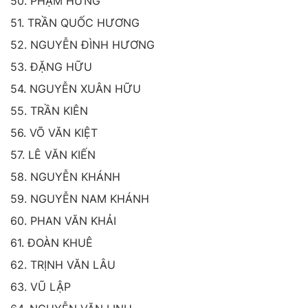
50. PHẠM HƯNG
51. TRẦN QUỐC HƯƠNG
52. NGUYỄN ĐÌNH HƯƠNG
53. ĐẶNG HỮU
54. NGUYỄN XUÂN HỮU
55. TRẦN KIÊN
56. VÕ VĂN KIỆT
57. LÊ VĂN KIẾN
58. NGUYỄN KHÁNH
59. NGUYỄN NAM KHÁNH
60. PHAN VĂN KHẢI
61. ĐOÀN KHUÊ
62. TRỊNH VĂN LÂU
63. VŨ LẬP