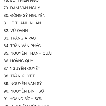
78. BÙI THIỆN NGỘ
79. ĐÀM VĂN NGUỴ
80. ĐỒNG SỸ NGUYÊN
81. LÊ THANH NHÀN
82. VŨ OANH
83. TRÁNG A PAO
84. TRẦN VĂN PHÁC
85. NGUYỄN THANH QUẤT
86. HOÀNG QUY
87. NGUYỄN QUYẾT
88. TRẦN QUYẾT
89. NGUYỄN VĂN SỸ
90. NGUYỄN ĐÌNH SỞ
91. HOÀNG BÍCH SƠN