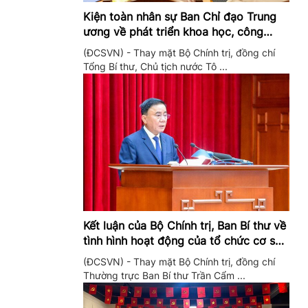
Kiện toàn nhân sự Ban Chỉ đạo Trung
ương về phát triển khoa học, công
nghệ, đổi mới sáng tạo và chuyển đổi
(ĐCSVN) - Thay mặt Bộ Chính trị, đồng chí
số
Tổng Bí thư, Chủ tịch nước Tô ...
Kết luận của Bộ Chính trị, Ban Bí thư về
tình hình hoạt động của tổ chức cơ sở
đảng trong quý II/2026
(ĐCSVN) - Thay mặt Bộ Chính trị, đồng chí
Thường trực Ban Bí thư Trần Cẩm ...