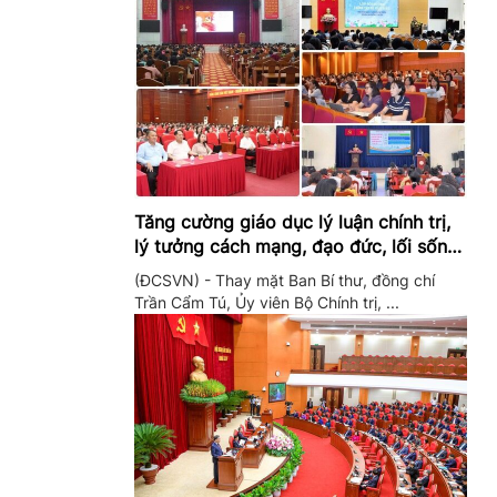
Tăng cường giáo dục lý luận chính trị,
lý tưởng cách mạng, đạo đức, lối sống,
ý thức công dân trong hệ thống giáo
(ĐCSVN) - Thay mặt Ban Bí thư, đồng chí
dục quốc dân
Trần Cẩm Tú, Ủy viên Bộ Chính trị, ...