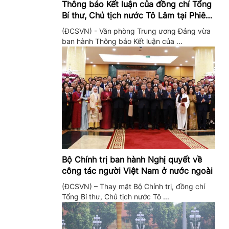
Thông báo Kết luận của đồng chí Tổng
Bí thư, Chủ tịch nước Tô Lâm tại Phiên
họp Ban Chỉ đạo Trung ương thực hiện
(ĐCSVN) - Văn phòng Trung ương Đảng vừa
Nghị quyết 57
ban hành Thông báo Kết luận của ...
Bộ Chính trị ban hành Nghị quyết về
công tác người Việt Nam ở nước ngoài
(ĐCSVN) – Thay mặt Bộ Chính trị, đồng chí
Tổng Bí thư, Chủ tịch nước Tô ...