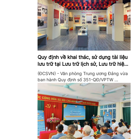
Quy định về khai thác, sử dụng tài liệu
lưu trữ tại Lưu trữ lịch sử, Lưu trữ hiện
hành của Trung ương Đảng và Văn
(ĐCSVN) - Văn phòng Trung ương Đảng vừa
phòng Trung ương Đảng
ban hành Quy định số 351-QĐ/VPTW ...