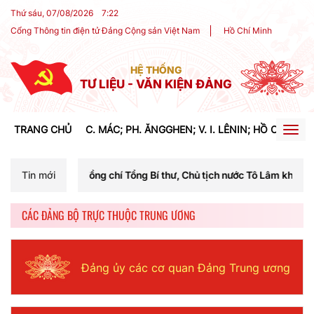
Thứ sáu, 07/08/2026
7
:
22
Cổng Thông tin điện tử Đảng Cộng sản Việt Nam
Hồ Chí Minh
HỆ THỐNG
TƯ LIỆU - VĂN KIỆN ĐẢNG
TRANG CHỦ
C. MÁC; PH. ĂNGGHEN; V. I. LÊNIN; HỒ CHÍ MIN
Togg
navig
ủa đồng chí Tổng Bí thư, Chủ tịch nước Tô Lâm khai mạc Hội nghị Tru
Tin mới
CÁC ĐẢNG BỘ TRỰC THUỘC TRUNG ƯƠNG
Đảng ủy các cơ quan Đảng Trung ương