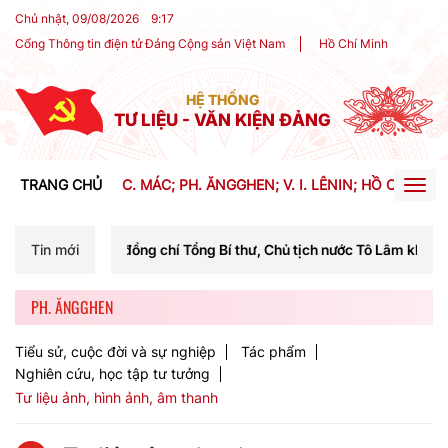
Chủ nhật, 09/08/2026
9
:
17
Cổng Thông tin điện tử Đảng Cộng sản Việt Nam
Hồ Chí Minh
HỆ THỐNG
TƯ LIỆU - VĂN KIỆN ĐẢNG
TRANG CHỦ
C. MÁC; PH. ĂNGGHEN; V. I. LÊNIN; HỒ CHÍ MIN
Togg
navig
của đồng chí Tổng Bí thư, Chủ tịch nước Tô Lâm khai mạc Hội nghị Tr
Tin mới
PH. ĂNGGHEN
Tiểu sử, cuộc đời và sự nghiệp
Tác phẩm
Nghiên cứu, học tập tư tưởng
Tư liệu ảnh, hình ảnh, âm thanh