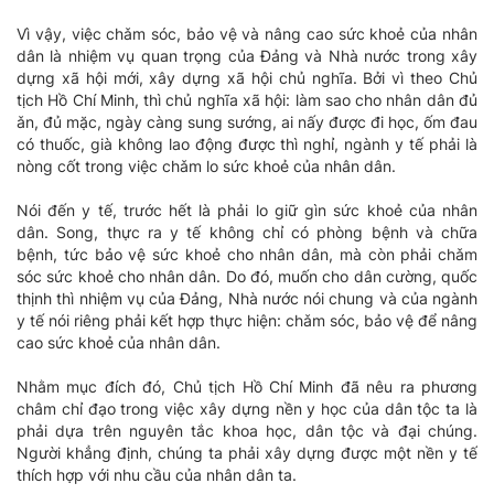
Vì vậy, việc chǎm sóc, bảo vệ và nâng cao sức khoẻ của nhân
dân là nhiệm vụ quan trọng của Đảng và Nhà nước trong xây
dựng xã hội mới, xây dựng xã hội chủ nghĩa. Bởi vì theo Chủ
tịch Hồ Chí Minh, thì chủ nghĩa xã hội: làm sao cho nhân dân đủ
ǎn, đủ mặc, ngày càng sung sướng, ai nấy được đi học, ốm đau
có thuốc, già không lao động được thì nghỉ, ngành y tế phải là
nòng cốt trong việc chǎm lo sức khoẻ của nhân dân.
Nói đến y tế, trước hết là phải lo giữ gìn sức khoẻ của nhân
dân. Song, thực ra y tế không chỉ có phòng bệnh và chữa
bệnh, tức bảo vệ sức khoẻ cho nhân dân, mà còn phải chǎm
sóc sức khoẻ cho nhân dân. Do đó, muốn cho dân cường, quốc
thịnh thì nhiệm vụ của Đảng, Nhà nước nói chung và của ngành
y tế nói riêng phải kết hợp thực hiện: chǎm sóc, bảo vệ để nâng
cao sức khoẻ của nhân dân.
Nhằm mục đích đó, Chủ tịch Hồ Chí Minh đã nêu ra phương
châm chỉ đạo trong việc xây dựng nền y học của dân tộc ta là
phải dựa trên nguyên tắc khoa học, dân tộc và đại chúng.
Người khẳng định, chúng ta phải xây dựng được một nền y tế
thích hợp với nhu cầu của nhân dân ta.