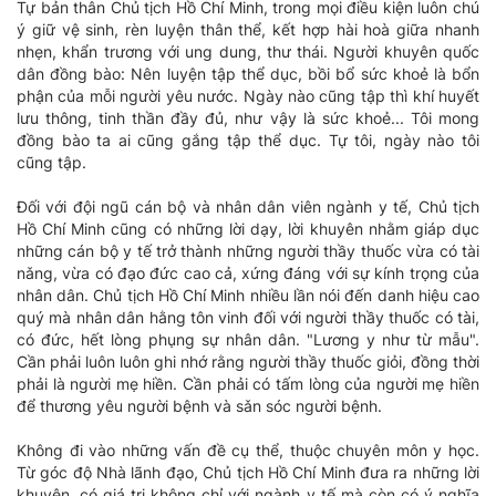
Tự bản thân Chủ tịch Hồ Chí Minh, trong mọi điều kiện luôn chú
ý giữ vệ sinh, rèn luyện thân thể, kết hợp hài hoà giữa nhanh
nhẹn, khẩn trương với ung dung, thư thái. Người khuyên quốc
dân đồng bào: Nên luyện tập thể dục, bồi bổ sức khoẻ là bổn
phận của mỗi người yêu nước. Ngày nào cũng tập thì khí huyết
lưu thông, tinh thần đầy đủ, như vậy là sức khoẻ... Tôi mong
đồng bào ta ai cũng gắng tập thể dục. Tự tôi, ngày nào tôi
cũng tập.
Đối với đội ngũ cán bộ và nhân dân viên ngành y tế, Chủ tịch
Hồ Chí Minh cũng có những lời dạy, lời khuyên nhằm giáp dục
những cán bộ y tế trở thành những người thầy thuốc vừa có tài
nǎng, vừa có đạo đức cao cả, xứng đáng với sự kính trọng của
nhân dân. Chủ tịch Hồ Chí Minh nhiều lần nói đến danh hiệu cao
quý mà nhân dân hằng tôn vinh đối với người thầy thuốc có tài,
có đức, hết lòng phụng sự nhân dân. "Lương y như từ mẫu".
Cần phải luôn luôn ghi nhớ rằng người thầy thuốc giỏi, đồng thời
phải là người mẹ hiền. Cần phải có tấm lòng của người mẹ hiền
để thương yêu người bệnh và sǎn sóc người bệnh.
Không đi vào những vấn đề cụ thể, thuộc chuyên môn y học.
Từ góc độ Nhà lãnh đạo, Chủ tịch Hồ Chí Minh đưa ra những lời
khuyên, có giá trị không chỉ với ngành y tế mà còn có ý nghĩa