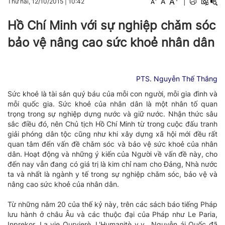
A
A
|
Thứ hai, 12/10/2015
|
10:42
A
Hồ Chí Minh với sự nghiệp chǎm sóc
bảo vệ nâng cao sức khoẻ nhân dân
PTS. Nguyễn Thế Thắng
Sức khoẻ là tài sản quý báu của mỗi con người, mỗi gia đình và
mỗi quốc gia. Sức khoẻ của nhân dân là một nhân tố quan
trọng trong sự nghiệp dựng nước và giữ nước. Nhận thức sâu
sắc điều đó, nên Chủ tịch Hồ Chí Minh từ trong cuộc đấu tranh
giải phóng dân tộc cũng như khi xây dựng xã hội mới đều rất
quan tâm đến vấn đề chǎm sóc và bảo vệ sức khoẻ của nhân
dân. Hoạt động và những ý kiến của Người về vấn đề này, cho
đến nay vẫn đang có giá trị là kim chỉ nam cho Đảng, Nhà nước
ta và nhất là ngành y tế trong sự nghiệp chǎm sóc, bảo vệ và
nâng cao sức khoẻ của nhân dân.
Từ những nǎm 20 của thế kỷ này, trên các sách báo tiếng Pháp
lưu hành ở châu Âu và các thuộc đại của Pháp như Le Paria,
Inprekor, La vie Ourvierè, L'Humanitè v,v.. Nguyễn ái Quốc đã