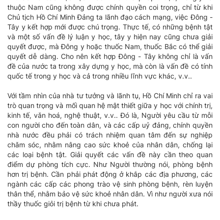
thuộc Nam cũng không được chính quyền coi trọng, chỉ từ khi
Chủ tịch Hồ Chí Minh Đảng ta lãnh đạo cách mạng, việc Đông -
Tây y kết hợp mới được chú trọng. Thực tế, có những bệnh tật
và một số vấn đề lý luận y học, tây y hiện nay cũng chưa giải
quyết được, mà Đông y hoặc thuốc Nam, thuốc Bắc có thể giải
quyết dễ dàng. Cho nên kết hợp Đông - Tây không chỉ là vấn
đề của nước ta trong xây dựng y học, mà còn là vấn đề có tính
quốc tế trong y học và cả trong nhiều lĩnh vực khác, v.v..
Với tầm nhìn của nhà tư tưởng và lãnh tụ, Hồ Chí Minh chỉ ra vai
trò quan trọng và mối quan hệ mật thiết giữa y học với chính trị,
kinh tế, vǎn hoá, nghệ thuật, v.v.. Đó là, Người yêu cầu từ mỗi
con người cho đến toàn dân, và các cấp uỷ đảng, chính quyền
nhà nước đều phải có trách nhiệm quan tâm đến sự nghiệp
chǎm sóc, nhằm nâng cao sức khoẻ của nhân dân, chống lại
các loại bệnh tật. Giải quyết các vấn đề này cần theo quan
điểm dự phòng tích cực. Như Người thường nói, phòng bệnh
hơn trị bệnh. Cần phải phát động ở khắp các địa phương, các
ngành các cấp các phong trào vệ sinh phòng bệnh, rèn luyện
thân thể, nhằm bảo vệ sức khoẻ nhân dân. Vì như người xưa nói
thầy thuốc giỏi trị bệnh từ khi chưa phát.