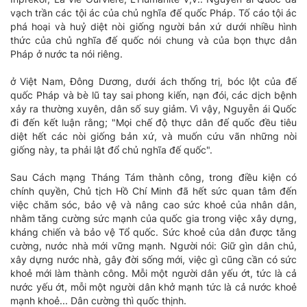
vạch trần các tội ác của chủ nghĩa đế quốc Pháp. Tố cáo tội ác
phá hoại và huỷ diệt nòi giống người bản xứ dưới nhiều hình
thức của chủ nghĩa đế quốc nói chung và của bọn thực dân
Pháp ở nước ta nói riêng.
ở Việt Nam, Đông Dương, dưới ách thống trị, bóc lột của đế
quốc Pháp và bè lũ tay sai phong kiến, nạn đói, các dịch bệnh
xảy ra thường xuyên, dân số suy giảm. Vì vậy, Nguyễn ái Quốc
đi đến kết luận rằng; "Mọi chế độ thực dân đế quốc đều tiêu
diệt hết các nòi giống bản xứ, và muốn cứu vãn những nòi
giống này, ta phải lật đổ chủ nghĩa đế quốc".
Sau Cách mạng Tháng Tám thành công, trong điều kiện có
chính quyền, Chủ tịch Hồ Chí Minh đã hết sức quan tâm đến
việc chǎm sóc, bảo vệ và nâng cao sức khoẻ của nhân dân,
nhằm tǎng cường sức mạnh của quốc gia trong việc xây dựng,
kháng chiến và bảo vệ Tổ quốc. Sức khoẻ của dân được tǎng
cường, nước nhà mới vững mạnh. Người nói: Giữ gìn dân chủ,
xây dựng nước nhà, gây đời sống mới, việc gì cũng cần có sức
khoẻ mới làm thành công. Mỗi một người dân yếu ớt, tức là cả
nước yếu ớt, mỗi một người dân khở mạnh tức là cả nước khoẻ
mạnh khoẻ... Dân cường thì quốc thịnh.