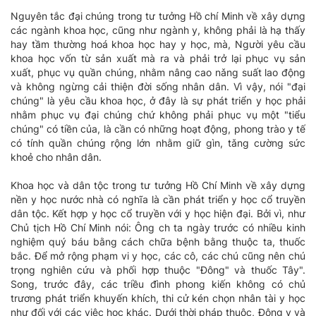
Nguyên tắc đại chúng trong tư tưởng Hồ chí Minh về xây dựng
các ngành khoa học, cũng như ngành y, không phải là hạ thấy
hay tầm thường hoá khoa học hay y học, mà, Người yêu cầu
khoa học vốn từ sản xuất mà ra và phải trở lại phục vụ sản
xuất, phục vụ quần chúng, nhằm nâng cao nǎng suất lao động
và không ngừng cải thiện đời sống nhân dân. Vì vậy, nói "đại
chúng" là yêu cầu khoa học, ở đây là sự phát triển y học phải
nhằm phục vụ đại chúng chứ không phải phục vụ một "tiểu
chúng" có tiền của, là cần có những hoạt động, phong trào y tế
có tính quần chúng rộng lớn nhằm giữ gìn, tǎng cường sức
khoẻ cho nhân dân.
Khoa học và dân tộc trong tư tưởng Hồ Chí Minh về xây dựng
nền y học nước nhà có nghĩa là cần phát triển y học cổ truyền
dân tộc. Kết hợp y học cổ truyền với y học hiện đại. Bởi vì, như
Chủ tịch Hồ Chí Minh nói: Ông ch ta ngày trước có nhiều kinh
nghiệm quý báu bằng cách chữa bệnh bằng thuộc ta, thuốc
bắc. Để mở rộng phạm vi y học, các cô, các chú cũng nên chú
trọng nghiên cứu và phối hợp thuộc "Đông" và thuốc Tây".
Song, trước đây, các triều đình phong kiến không có chủ
trương phát triển khuyến khích, thi cử kén chọn nhân tài y học
như đối với các việc học khác. Dưới thời pháp thuộc, Đông y và