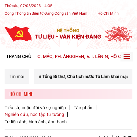
Thứ sáu, 07/08/2026
4
:
05
Cổng Thông tin điện tử Đảng Cộng sản Việt Nam
Hồ Chí Minh
HỆ THỐNG
TƯ LIỆU - VĂN KIỆN ĐẢNG
TRANG CHỦ
C. MÁC; PH. ĂNGGHEN; V. I. LÊNIN; HỒ CHÍ MIN
Togg
navig
hí Tổng Bí thư, Chủ tịch nước Tô Lâm khai mạc Hội nghị Trung ương l
Tin mới
HỒ CHÍ MINH
Tiểu sử, cuộc đời và sự nghiệp
Tác phẩm
Nghiên cứu, học tập tư tưởng
Tư liệu ảnh, hình ảnh, âm thanh
+
-