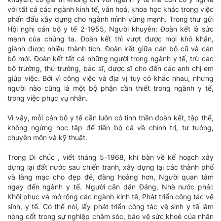
với tất cả các ngành kinh tế, vǎn hoá, khoa học khác trong việc
phấn đấu xây dựng cho ngành mình vững mạnh. Trong thư gửi
Hội nghị cán bộ y tế 2-1955, Người khuyên: Đoàn kết là sức
mạnh của chúng ta. Đoàn kết thì vượt được mọi khó khǎn,
giành được nhiều thành tích. Đoàn kết giữa cán bộ cũ và cán
bộ mới. Đoàn kết tất cả những người trong ngành y tế, trừ các
bộ trưởng, thứ trưởng, bác sĩ, dược sĩ cho đến các anh chị em
giúp việc. Bởi vì công việc và địa vị tuy có khác nhau, nhưng
người nào cũng là một bộ phận cần thiết trong ngành y tế,
trong việc phục vụ nhân.
Vì vậy, mỗi cán bộ y tế cần luôn có tinh thần đoàn kết, tập thể,
không ngừng học tập để tiến bộ cả về chính trị, tư tưởng,
chuyên môn và kỹ thuật.
Trong Di chúc , viết tháng 5-1968, khi bàn về kế hoạch xây
dựng lại đất nước sau chiến tranh, xây dựng lại các thành phố
và làng mạc cho đẹp đẽ, đàng hoàng hơn, Người quan tâm
ngay đến ngành y tế. Người cǎn dặn Đảng, Nhà nước phải:
Khôi phục và mở rộng các ngành kinh tế, Phát triển công tác vệ
sinh, y tế. Có thể nói, lấy phát triển công tác vệ sinh y tế làm
nòng cốt trong sự nghiệp chǎm sóc, bảo vệ sức khoẻ của nhân