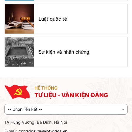
Luật quốc tế
Sự kiện và nhân chứng
HỆ THỐNG
TƯ LIỆU - VĂN KIỆN ĐẢNG
-- Chọn liên kết --
1A Hùng Vương, Ba Đình, Hà Nội
E-mail:
congdcsvn@vptw.dcs.vn