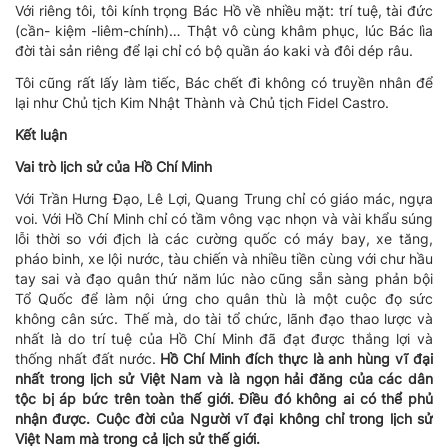
Với riêng tôi, tôi kính trọng Bác Hồ về nhiều mặt: trí tuệ, tài đức
(cần- kiệm -liêm-chính)… Thật vô cùng khâm phục, lúc Bác lìa
đời tài sản riêng để lại chỉ có bộ quần áo kaki và đôi dép râu.
Tôi cũng rất lấy làm tiếc, Bác chết đi không có truyền nhân để
lại như Chủ tịch Kim Nhật Thành và Chủ tịch Fidel Castro.
Kết luận
Vai trò lịch sử của Hồ Chí Minh
Với Trần Hưng Đạo, Lê Lợi, Quang Trung chỉ có giáo mác, ngựa
voi. Với Hồ Chí Minh chỉ có tầm vông vạc nhọn và vài khẩu súng
lỗi thời so với địch là các cường quốc có máy bay, xe tăng,
pháo binh, xe lội nước, tàu chiến và nhiều tiền cùng với chư hầu
tay sai và đạo quân thứ năm lúc nào cũng sẵn sàng phản bội
Tổ Quốc để làm nội ứng cho quân thù là một cuộc đọ sức
không cân sức. Thế mà, do tài tổ chức, lãnh đạo thao lược và
nhất là do trí tuệ của Hồ Chí Minh đã đạt được thắng lợi và
thống nhất đất nước.
Hồ Chí Minh đích thực là anh hùng vĩ đại
nhất trong lịch sử Việt Nam và là ngọn hải đăng của các dân
tộc bị áp bức trên toàn thế giới. Điều đó không ai có thể phủ
nhận được. Cuộc đời của Người vĩ đại không chỉ trong lịch sử
Việt Nam mà trong cả lịch sử thế giới.