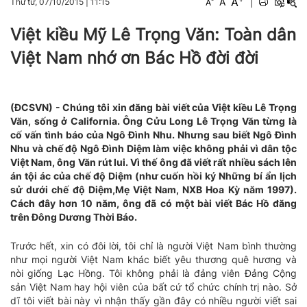
A
A
|
Thứ tư, 07/10/2015
|
11:15
A
Việt kiều Mỹ Lê Trọng Văn: Toàn dân
Việt Nam nhớ ơn Bác Hồ đời đời
(ĐCSVN) - Chúng tôi xin đăng bài viết của Việt kiều Lê Trọng
Văn, sống ở California. Ông Cửu Long Lê Trọng Văn từng là
cố vấn tình báo của Ngô Đình Nhu. Nhưng sau biết Ngô Đình
Nhu và chế độ Ngô Đình Diệm làm việc không phải vì dân tộc
Việt Nam, ông Văn rút lui. Vì thế ông đã viết rất nhiều sách lên
án tội ác của chế độ Diệm (như cuốn hồi ký Những bí ẩn lịch
sử dưới chế độ Diệm,Mẹ Việt Nam, NXB Hoa Kỳ năm 1997).
Cách đây hơn 10 năm, ông đã có một bài viết Bác Hồ đăng
trên Đông Dương Thời Báo.
Trước hết, xin có đôi lời, tôi chỉ là người Việt Nam bình thường
như mọi người Việt Nam khác biết yêu thương quê hương và
nòi giống Lạc Hồng. Tôi không phải là đảng viên Đảng Cộng
sản Việt Nam hay hội viên của bất cứ tổ chức chính trị nào. Sở
dĩ tôi viết bài này vì nhận thấy gần đây có nhiều người viết sai