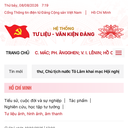
Thứ bảy, 08/08/2026
7
:
19
Cổng Thông tin điện tử Đảng Cộng sản Việt Nam
Hồ Chí Minh
HỆ THỐNG
TƯ LIỆU - VĂN KIỆN ĐẢNG
TRANG CHỦ
C. MÁC; PH. ĂNGGHEN; V. I. LÊNIN; HỒ CHÍ MIN
Togg
navig
ồng chí Tổng Bí thư, Chủ tịch nước Tô Lâm khai mạc Hội nghị Trung ư
Tin mới
HỒ CHÍ MINH
Tiểu sử, cuộc đời và sự nghiệp
Tác phẩm
Nghiên cứu, học tập tư tưởng
Tư liệu ảnh, hình ảnh, âm thanh