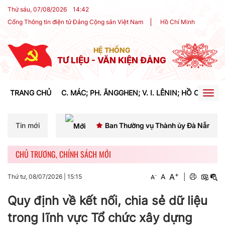
Thứ sáu, 07/08/2026
14
:
42
Cổng Thông tin điện tử Đảng Cộng sản Việt Nam
Hồ Chí Minh
HỆ THỐNG
TƯ LIỆU - VĂN KIỆN ĐẢNG
TRANG CHỦ
C. MÁC; PH. ĂNGGHEN; V. I. LÊNIN; HỒ CHÍ MIN
Togg
navig
i
Tin mới
Ban Thường vụ Thành ủy Đà Nẵng khóa I
CHỦ TRƯƠNG, CHÍNH SÁCH MỚI
+
A
-
A
|
Thứ tư, 08/07/2026
|
15:15
A
Quy định về kết nối, chia sẻ dữ liệu
trong lĩnh vực Tổ chức xây dựng