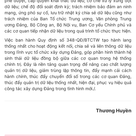
phê duyệt, cấp quyền khai thác dữ liệu; cơ chế xử lý xung đột
dữ liệu; chế độ đối soát định kỳ; trách nhiệm bảo đảm an ninh
mạng, ứng phó sự cố, lưu trữ nhật ký chia sẻ dữ liệu cũng như
trách nhiệm của Ban Tổ chức Trung ương, Văn phòng Trung
ương Đảng, Bộ Công an, Bộ Nội vụ, Ban Cơ yếu Chính phủ và
các cơ quan tiếp nhận dữ liệu trong quá trình tổ chức thực hiện.
Việc ban hành Quy định số 348-QĐ/BTCTW tạo hành lang
thống nhất cho hoạt động kết nối, chia sẻ và liên thông dữ liệu
trong lĩnh vực tổ chức xây dựng Đảng, góp phần hình thành hệ
sinh thái dữ liệu đồng bộ giữa các cơ quan trong hệ thống
chính trị. Đây là nền tảng quan trọng để nâng cao chất lượng
quản trị dữ liệu, giảm trùng lặp thông tin, đẩy mạnh cải cách
hành chính, thúc đẩy chuyển đổi số trong các cơ quan Đảng,
thúc đẩy quản trị dữ liệu thống nhất, hiện đại, phục vụ hiệu quả
công tác xây dựng Đảng trong tình hình mới./.
Thương Huyền