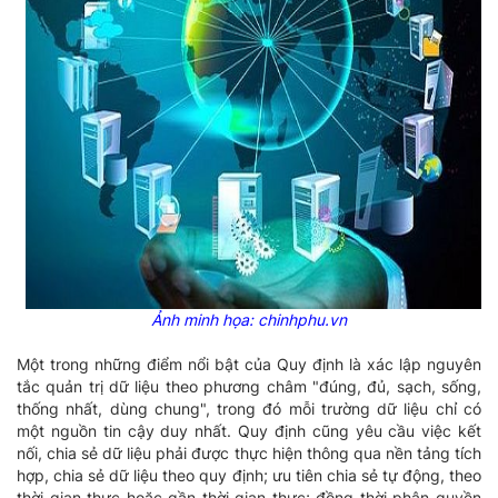
Ảnh minh họa: chinhphu.vn
Một trong những điểm nổi bật của Quy định là xác lập nguyên
tắc quản trị dữ liệu theo phương châm "đúng, đủ, sạch, sống,
thống nhất, dùng chung", trong đó mỗi trường dữ liệu chỉ có
một nguồn tin cậy duy nhất. Quy định cũng yêu cầu việc kết
nối, chia sẻ dữ liệu phải được thực hiện thông qua nền tảng tích
hợp, chia sẻ dữ liệu theo quy định; ưu tiên chia sẻ tự động, theo
thời gian thực hoặc gần thời gian thực; đồng thời phân quyền