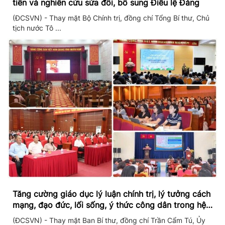
tiễn và nghiên cứu sửa đổi, bổ sung Điều lệ Đảng
(ĐCSVN) - Thay mặt Bộ Chính trị, đồng chí Tổng Bí thư, Chủ
tịch nước Tô ...
Tăng cường giáo dục lý luận chính trị, lý tưởng cách
mạng, đạo đức, lối sống, ý thức công dân trong hệ
thống giáo dục quốc dân
(ĐCSVN) - Thay mặt Ban Bí thư, đồng chí Trần Cẩm Tú, Ủy