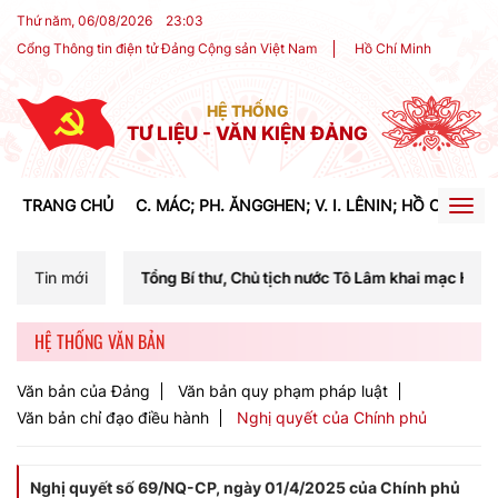
Thứ năm, 06/08/2026
23
:
03
Cổng Thông tin điện tử Đảng Cộng sản Việt Nam
Hồ Chí Minh
HỆ THỐNG
TƯ LIỆU - VĂN KIỆN ĐẢNG
TRANG CHỦ
C. MÁC; PH. ĂNGGHEN; V. I. LÊNIN; HỒ CHÍ MIN
Togg
navig
 Tổng Bí thư, Chủ tịch nước Tô Lâm khai mạc Hội nghị Trung ương lần
Tin mới
HỆ THỐNG VĂN BẢN
Văn bản của Đảng
Văn bản quy phạm pháp luật
Văn bản chỉ đạo điều hành
Nghị quyết của Chính phủ
Nghị quyết số 69/NQ-CP, ngày 01/4/2025 của Chính phủ