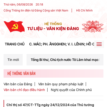
Thứ năm, 06/08/2026
20
:
18
Cổng Thông tin điện tử Đảng Cộng sản Việt Nam
Hồ Chí Minh
HỆ THỐNG
TƯ LIỆU - VĂN KIỆN ĐẢNG
TRANG CHỦ
C. MÁC; PH. ĂNGGHEN; V. I. LÊNIN; HỒ CHÍ MIN
Togg
navig
 chí Tổng Bí thư, Chủ tịch nước Tô Lâm khai mạc Hội nghị Trung ương
Tin mới
HỆ THỐNG VĂN BẢN
Văn bản của Đảng
Văn bản quy phạm pháp luật
Văn bản chỉ đạo điều hành
Nghị quyết của Chính phủ
Chỉ thị số 47/CT-TTg ngày 24/12/2024 của Thủ tướng