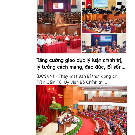
Tăng cường giáo dục lý luận chính trị,
lý tưởng cách mạng, đạo đức, lối sống,
ý thức công dân trong hệ thống giáo
(ĐCSVN) - Thay mặt Ban Bí thư, đồng chí
dục quốc dân
Trần Cẩm Tú, Ủy viên Bộ Chính trị, ...