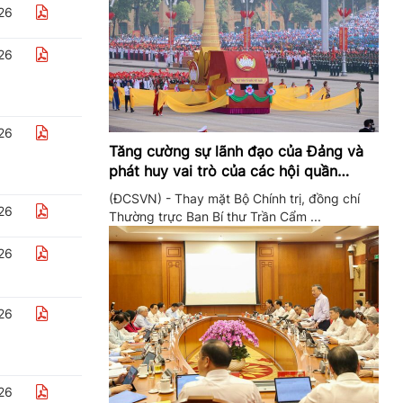
26
26
26
Tăng cường sự lãnh đạo của Đảng và
phát huy vai trò của các hội quần
chúng trong giai đoạn phát triển mới
(ĐCSVN) - Thay mặt Bộ Chính trị, đồng chí
26
Thường trực Ban Bí thư Trần Cẩm ...
26
26
26