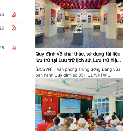
26
26
26
Quy định về khai thác, sử dụng tài liệu
lưu trữ tại Lưu trữ lịch sử, Lưu trữ hiện
hành của Trung ương Đảng và Văn
(ĐCSVN) - Văn phòng Trung ương Đảng vừa
phòng Trung ương Đảng
ban hành Quy định số 351-QĐ/VPTW ...