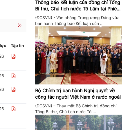
Thông báo Kết luận của đồng chí Tổng
Bí thư, Chủ tịch nước Tô Lâm tại Phiên
họp Ban Chỉ đạo Trung ương thực hiện
(ĐCSVN) - Văn phòng Trung ương Đảng vừa
Nghị quyết 57
ban hành Thông báo Kết luận của ...
lực
Tập tin
26
26
26
Bộ Chính trị ban hành Nghị quyết về
công tác người Việt Nam ở nước ngoài
(ĐCSVN) – Thay mặt Bộ Chính trị, đồng chí
26
Tổng Bí thư, Chủ tịch nước Tô ...