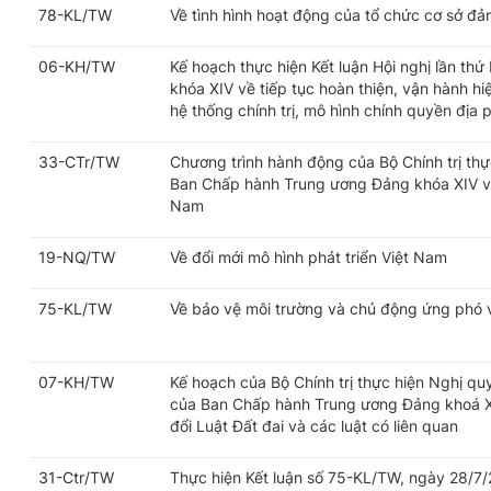
78-KL/TW
Về tình hình hoạt động của tổ chức cơ sở đả
06-KH/TW
Kế hoạch thực hiện Kết luận Hội nghị lần t
khóa XIV về tiếp tục hoàn thiện, vận hành h
hệ thống chính trị, mô hình chính quyền địa
33-CTr/TW
Chương trình hành động của Bộ Chính trị thự
Ban Chấp hành Trung ương Đảng khóa XIV về 
Nam
19-NQ/TW
Về đổi mới mô hình phát triển Việt Nam
75-KL/TW
Về bảo vệ môi trường và chủ động ứng phó vớ
07-KH/TW
Kế hoạch của Bộ Chính trị thực hiện Nghị q
của Ban Chấp hành Trung ương Đảng khoá X
đổi Luật Đất đai và các luật có liên quan
31-Ctr/TW
Thực hiện Kết luận số 75-KL/TW, ngày 28/7