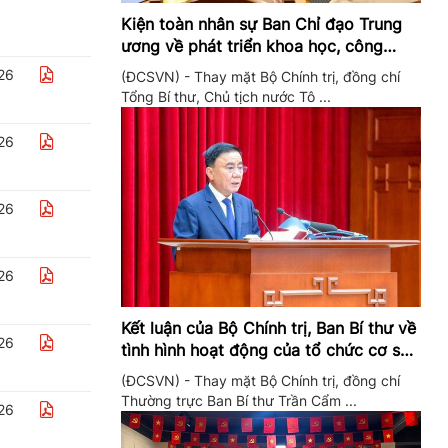
Kiện toàn nhân sự Ban Chỉ đạo Trung
ương về phát triển khoa học, công
nghệ, đổi mới sáng tạo và chuyển đổi
26
(ĐCSVN) - Thay mặt Bộ Chính trị, đồng chí
số
Tổng Bí thư, Chủ tịch nước Tô ...
26
26
26
Kết luận của Bộ Chính trị, Ban Bí thư về
26
tình hình hoạt động của tổ chức cơ sở
đảng trong quý II/2026
(ĐCSVN) - Thay mặt Bộ Chính trị, đồng chí
Thường trực Ban Bí thư Trần Cẩm ...
26