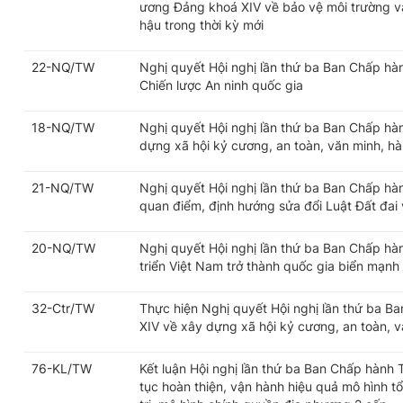
ương Đảng khoá XIV về bảo vệ môi trường và
hậu trong thời kỳ mới
22-NQ/TW
Nghị quyết Hội nghị lần thứ ba Ban Chấp h
Chiến lược An ninh quốc gia
18-NQ/TW
Nghị quyết Hội nghị lần thứ ba Ban Chấp h
dựng xã hội kỷ cương, an toàn, văn minh, hài
21-NQ/TW
Nghị quyết Hội nghị lần thứ ba Ban Chấp h
quan điểm, định hướng sửa đổi Luật Đất đai v
20-NQ/TW
Nghị quyết Hội nghị lần thứ ba Ban Chấp h
triển Việt Nam trở thành quốc gia biển mạnh
32-Ctr/TW
Thực hiện Nghị quyết Hội nghị lần thứ ba 
XIV về xây dựng xã hội kỷ cương, an toàn, vă
76-KL/TW
Kết luận Hội nghị lần thứ ba Ban Chấp hành
tục hoàn thiện, vận hành hiệu quả mô hình t