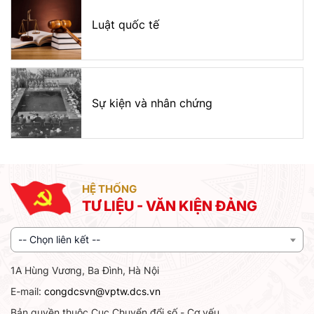
Luật quốc tế
Sự kiện và nhân chứng
HỆ THỐNG
TƯ LIỆU - VĂN KIỆN ĐẢNG
-- Chọn liên kết --
1A Hùng Vương, Ba Đình, Hà Nội
E-mail:
congdcsvn@vptw.dcs.vn
Bản quyền thuộc Cục Chuyển đổi số - Cơ yếu