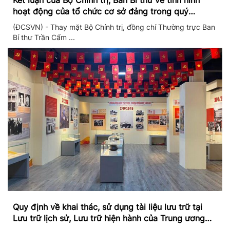
Kết luận của Bộ Chính trị, Ban Bí thư về tình hình
hoạt động của tổ chức cơ sở đảng trong quý
II/2026
(ĐCSVN) - Thay mặt Bộ Chính trị, đồng chí Thường trực Ban
Bí thư Trần Cẩm ...
Quy định về khai thác, sử dụng tài liệu lưu trữ tại
Lưu trữ lịch sử, Lưu trữ hiện hành của Trung ương
Đảng và Văn phòng Trung ương Đảng