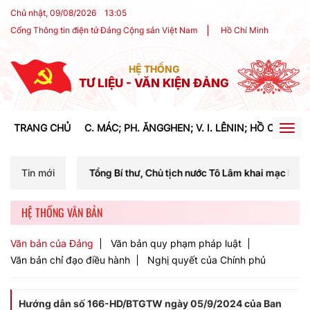
Chủ nhật, 09/08/2026
13
:
05
Cổng Thông tin điện tử Đảng Cộng sản Việt Nam
Hồ Chí Minh
HỆ THỐNG
TƯ LIỆU - VĂN KIỆN ĐẢNG
TRANG CHỦ
C. MÁC; PH. ĂNGGHEN; V. I. LÊNIN; HỒ CHÍ MIN
Togg
navig
 Tổng Bí thư, Chủ tịch nước Tô Lâm khai mạc Hội nghị Trung ương lần
Tin mới
HỆ THỐNG VĂN BẢN
Văn bản của Đảng
Văn bản quy phạm pháp luật
Văn bản chỉ đạo điều hành
Nghị quyết của Chính phủ
Hướng dẫn số 166-HD/BTGTW ngày 05/9/2024 của Ban