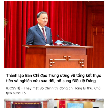
Thành lập Ban Chỉ đạo Trung ương về tổng kết thực
tiễn và nghiên cứu sửa đổi, bổ sung Điều lệ Đảng
(ĐCSVN) - Thay mặt Bộ Chính trị, đồng chí Tổng Bí thư, Chủ
tịch nước Tô ...