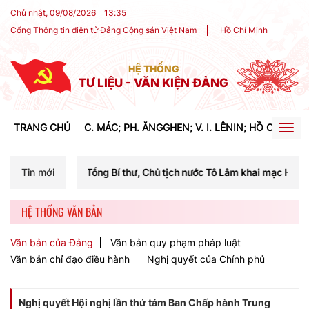
Chủ nhật, 09/08/2026
13
:
35
Cổng Thông tin điện tử Đảng Cộng sản Việt Nam
Hồ Chí Minh
HỆ THỐNG
TƯ LIỆU - VĂN KIỆN ĐẢNG
TRANG CHỦ
C. MÁC; PH. ĂNGGHEN; V. I. LÊNIN; HỒ CHÍ MIN
Togg
navig
Tổng Bí thư, Chủ tịch nước Tô Lâm khai mạc Hội nghị Trung ương lần 
Tin mới
HỆ THỐNG VĂN BẢN
Văn bản của Đảng
Văn bản quy phạm pháp luật
Văn bản chỉ đạo điều hành
Nghị quyết của Chính phủ
Nghị quyết Hội nghị lần thứ tám Ban Chấp hành Trung