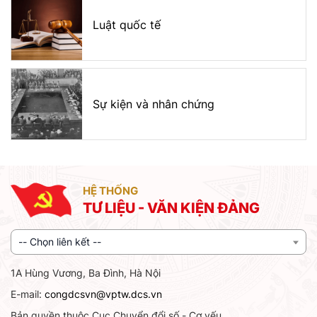
Luật quốc tế
Sự kiện và nhân chứng
HỆ THỐNG
TƯ LIỆU - VĂN KIỆN ĐẢNG
-- Chọn liên kết --
1A Hùng Vương, Ba Đình, Hà Nội
E-mail:
congdcsvn@vptw.dcs.vn
Bản quyền thuộc Cục Chuyển đổi số - Cơ yếu