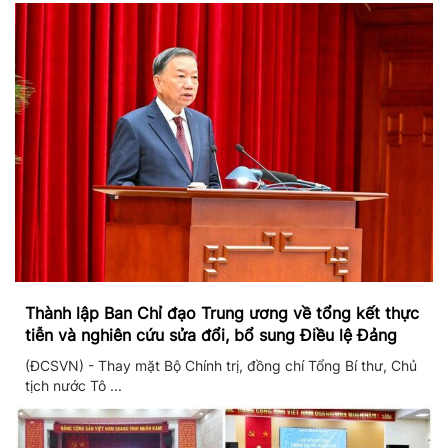
Thành lập Ban Chỉ đạo Trung ương về tổng kết thực
tiễn và nghiên cứu sửa đổi, bổ sung Điều lệ Đảng
(ĐCSVN) - Thay mặt Bộ Chính trị, đồng chí Tổng Bí thư, Chủ
tịch nước Tô ...