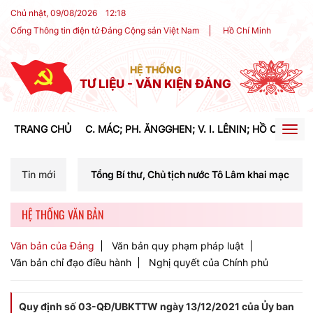
Chủ nhật, 09/08/2026
12
:
18
Cổng Thông tin điện tử Đảng Cộng sản Việt Nam
Hồ Chí Minh
HỆ THỐNG
TƯ LIỆU - VĂN KIỆN ĐẢNG
TRANG CHỦ
C. MÁC; PH. ĂNGGHEN; V. I. LÊNIN; HỒ CHÍ MIN
Togg
navig
í Tổng Bí thư, Chủ tịch nước Tô Lâm khai mạc Hội nghị Trung ương lầ
Tin mới
HỆ THỐNG VĂN BẢN
Văn bản của Đảng
Văn bản quy phạm pháp luật
Văn bản chỉ đạo điều hành
Nghị quyết của Chính phủ
Quy định số 03-QĐ/UBKTTW ngày 13/12/2021 của Ủy ban