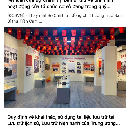
Kết luận của Bộ Chính trị, Ban Bí thư về tình hình
hoạt động của tổ chức cơ sở đảng trong quý
II/2026
(ĐCSVN) - Thay mặt Bộ Chính trị, đồng chí Thường trực Ban
Bí thư Trần Cẩm ...
Quy định về khai thác, sử dụng tài liệu lưu trữ tại
Lưu trữ lịch sử, Lưu trữ hiện hành của Trung ương
Đảng và Văn phòng Trung ương Đảng