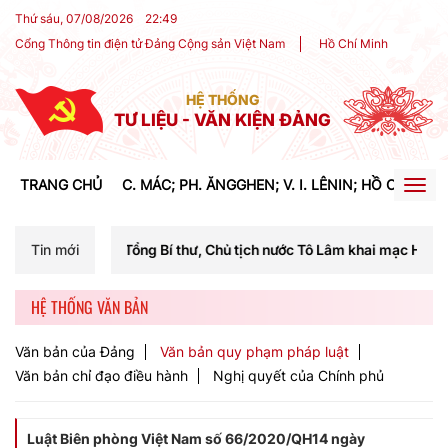
Thứ sáu, 07/08/2026
22
:
49
Cổng Thông tin điện tử Đảng Cộng sản Việt Nam
Hồ Chí Minh
HỆ THỐNG
TƯ LIỆU - VĂN KIỆN ĐẢNG
TRANG CHỦ
C. MÁC; PH. ĂNGGHEN; V. I. LÊNIN; HỒ CHÍ MIN
Togg
navig
 Tổng Bí thư, Chủ tịch nước Tô Lâm khai mạc Hội nghị Trung ương lần 
Tin mới
HỆ THỐNG VĂN BẢN
Văn bản của Đảng
Văn bản quy phạm pháp luật
Văn bản chỉ đạo điều hành
Nghị quyết của Chính phủ
Luật Biên phòng Việt Nam số 66/2020/QH14 ngày