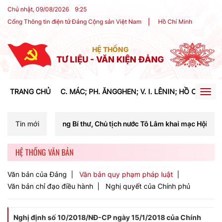
Chủ nhật, 09/08/2026
9
:
25
Cổng Thông tin điện tử Đảng Cộng sản Việt Nam
Hồ Chí Minh
HỆ THỐNG
TƯ LIỆU - VĂN KIỆN ĐẢNG
TRANG CHỦ
C. MÁC; PH. ĂNGGHEN; V. I. LÊNIN; HỒ CHÍ MIN
Togg
navig
ổng Bí thư, Chủ tịch nước Tô Lâm khai mạc Hội nghị Trung ương lần t
Tin mới
HỆ THỐNG VĂN BẢN
Văn bản của Đảng
Văn bản quy phạm pháp luật
Văn bản chỉ đạo điều hành
Nghị quyết của Chính phủ
Nghị định số 10/2018/NĐ-CP ngày 15/1/2018 của Chính