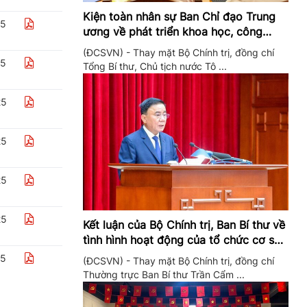
Kiện toàn nhân sự Ban Chỉ đạo Trung
25
ương về phát triển khoa học, công
nghệ, đổi mới sáng tạo và chuyển đổi
(ĐCSVN) - Thay mặt Bộ Chính trị, đồng chí
số
25
Tổng Bí thư, Chủ tịch nước Tô ...
25
25
25
25
Kết luận của Bộ Chính trị, Ban Bí thư về
tình hình hoạt động của tổ chức cơ sở
đảng trong quý II/2026
25
(ĐCSVN) - Thay mặt Bộ Chính trị, đồng chí
Thường trực Ban Bí thư Trần Cẩm ...