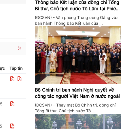
Thông báo Kết luận của đồng chí Tổng
Bí thư, Chủ tịch nước Tô Lâm tại Phiên
họp Ban Chỉ đạo Trung ương thực hiện
(ĐCSVN) - Văn phòng Trung ương Đảng vừa
Nghị quyết 57
ban hành Thông báo Kết luận của ...
lực
Tập tin
Bộ Chính trị ban hành Nghị quyết về
công tác người Việt Nam ở nước ngoài
25
(ĐCSVN) – Thay mặt Bộ Chính trị, đồng chí
Tổng Bí thư, Chủ tịch nước Tô ...
25