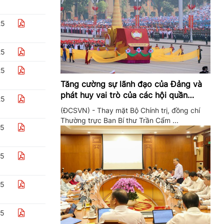
25
25
25
Tăng cường sự lãnh đạo của Đảng và
phát huy vai trò của các hội quần
25
chúng trong giai đoạn phát triển mới
(ĐCSVN) - Thay mặt Bộ Chính trị, đồng chí
Thường trực Ban Bí thư Trần Cẩm ...
25
25
25
25