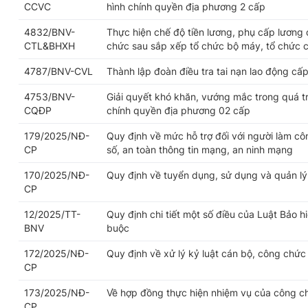
CCVC
hình chính quyền địa phương 2 cấp
4832/BNV-
Thực hiện chế độ tiền lương, phụ cấp lương 
CTL&BHXH
chức sau sắp xếp tổ chức bộ máy, tổ chức 
4787/BNV-CVL
Thành lập đoàn điều tra tai nạn lao động cấp
4753/BNV-
Giải quyết khó khăn, vướng mắc trong quá trì
CQĐP
chính quyền địa phương 02 cấp
179/2025/NĐ-
Quy định về mức hỗ trợ đối với người làm cô
CP
số, an toàn thông tin mạng, an ninh mạng
170/2025/NĐ-
Quy định về tuyển dụng, sử dụng và quản l
CP
12/2025/TT-
Quy định chi tiết một số điều của Luật Bảo h
BNV
buộc
172/2025/NĐ-
Quy định về xử lý kỷ luật cán bộ, công chức
CP
173/2025/NĐ-
Về hợp đồng thực hiện nhiệm vụ của công c
CP