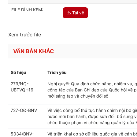
FILE ĐÍNH KÈM:
Tải về
Xem trước file
VĂN BẢN KHÁC
Số hiệu
Trích yếu
279/NQ-
Nghị quyết Quy định chức năng, nhiệm vụ, q
UBTVQH16
công tác của Ban Chỉ đạo của Quốc hội về ph
mới sáng tạo và chuyển đổi số
727-QĐ-BNV
Về việc công bố thủ tục hành chính nội bộ g
nước mới ban hành, được sửa đổi, bổ sung và
chức thuộc phạm vi chức năng quản lý của 
5034/BNV-
Về triển khai cơ sở dữ liệu quốc gia về cán 