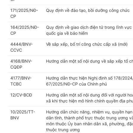
171/2025/NĐ-
Quy định về đào tạo, bồi dưỡng công chức
CP
164/2025/NĐ-
Quy định về giao dịch điện tử trong lĩnh vực
CP
quốc gia về bảo hiểm
4444/BNV-
Về sắp xếp, bố trí công chức cấp xã (mới)
CCVC
4168/BNV-
Hướng dẫn một số nội dung về sắp xếp tổ c
CQĐP
4177/BNV-
Hướng dẫn thực hiện Nghị định số 178/2024
TCBC
67/2025/NĐ-CP của Chính phủ
12/CV-BCĐ
Hướng dẫn một số nội dung đối với người h
xã khi thực hiện mô hình chính quyền địa p
10/2025/TT-
Hướng dẫn chức năng, nhiệm vụ, quyền hạn 
BNV
dân tỉnh, thành phố trực thuộc trung ương v
môn thuộc Ủy ban nhân dân xã, phường, đặc 
thuộc trung ương