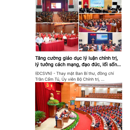
Tăng cường giáo dục lý luận chính trị,
lý tưởng cách mạng, đạo đức, lối sống,
ý thức công dân trong hệ thống giáo
(ĐCSVN) - Thay mặt Ban Bí thư, đồng chí
dục quốc dân
Trần Cẩm Tú, Ủy viên Bộ Chính trị, ...