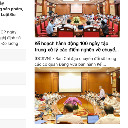
ày
ng sản phẩm,
 Luật Đo
Đ-CP ngày
ghị định số
Kế hoạch hành động 100 ngày tập
t Đo lường
trung xử lý các điểm nghẽn về chuyển
đổi số trong các cơ quan Đảng
(ĐCSVN) - Ban Chỉ đạo chuyển đổi số trong
các cơ quan Đảng vừa ban hành Kế ...