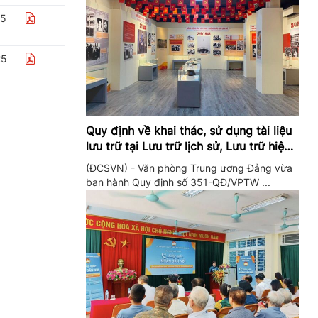
25
25
Quy định về khai thác, sử dụng tài liệu
lưu trữ tại Lưu trữ lịch sử, Lưu trữ hiện
hành của Trung ương Đảng và Văn
(ĐCSVN) - Văn phòng Trung ương Đảng vừa
phòng Trung ương Đảng
ban hành Quy định số 351-QĐ/VPTW ...