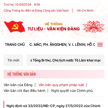
Thứ hai, 10/08/2026
8
:
58
Cổng Thông tin điện tử Đảng Cộng sản Việt Nam
Hồ Chí Minh
HỆ THỐNG
TƯ LIỆU - VĂN KIỆN ĐẢNG
TRANG CHỦ
C. MÁC; PH. ĂNGGHEN; V. I. LÊNIN; HỒ CHÍ MIN
Togg
navig
hí Tổng Bí thư, Chủ tịch nước Tô Lâm khai mạc Hội nghị Trung ương l
Tin mới
HỆ THỐNG VĂN BẢN
Văn bản của Đảng
Văn bản quy phạm pháp luật
Văn bản chỉ đạo điều hành
Nghị quyết của Chính phủ
Nghị định số 33/2022/NĐ-CP, ngày 27/5/2022 của Chính