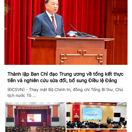
Thành lập Ban Chỉ đạo Trung ương về tổng kết thực
tiễn và nghiên cứu sửa đổi, bổ sung Điều lệ Đảng
(ĐCSVN) - Thay mặt Bộ Chính trị, đồng chí Tổng Bí thư, Chủ
tịch nước Tô ...