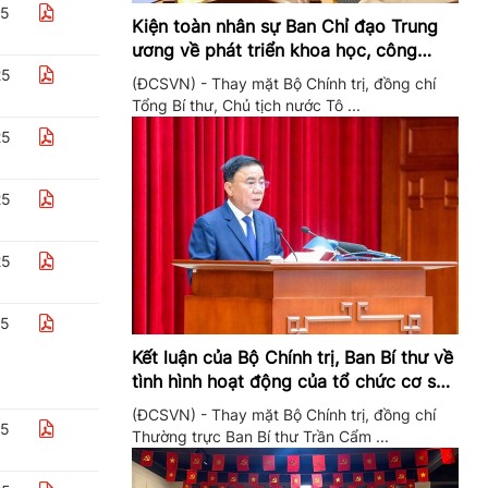
25
Kiện toàn nhân sự Ban Chỉ đạo Trung
ương về phát triển khoa học, công
nghệ, đổi mới sáng tạo và chuyển đổi
25
(ĐCSVN) - Thay mặt Bộ Chính trị, đồng chí
số
Tổng Bí thư, Chủ tịch nước Tô ...
25
25
25
25
Kết luận của Bộ Chính trị, Ban Bí thư về
tình hình hoạt động của tổ chức cơ sở
đảng trong quý II/2026
(ĐCSVN) - Thay mặt Bộ Chính trị, đồng chí
25
Thường trực Ban Bí thư Trần Cẩm ...