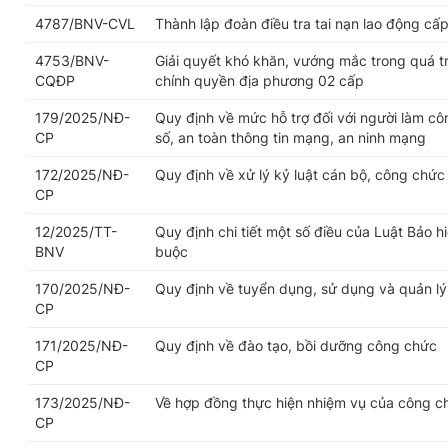
4787/BNV-CVL
Thành lập đoàn điều tra tai nạn lao động cấp
4753/BNV-
Giải quyết khó khăn, vướng mắc trong quá trì
CQĐP
chính quyền địa phương 02 cấp
179/2025/NĐ-
Quy định về mức hỗ trợ đối với người làm cô
CP
số, an toàn thông tin mạng, an ninh mạng
172/2025/NĐ-
Quy định về xử lý kỷ luật cán bộ, công chức
CP
12/2025/TT-
Quy định chi tiết một số điều của Luật Bảo h
BNV
buộc
170/2025/NĐ-
Quy định về tuyển dụng, sử dụng và quản l
CP
171/2025/NĐ-
Quy định về đào tạo, bồi dưỡng công chức
CP
173/2025/NĐ-
Về hợp đồng thực hiện nhiệm vụ của công c
CP