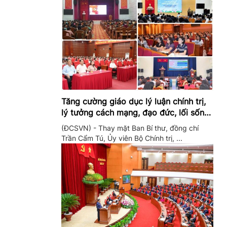
Tăng cường giáo dục lý luận chính trị,
lý tưởng cách mạng, đạo đức, lối sống,
ý thức công dân trong hệ thống giáo
(ĐCSVN) - Thay mặt Ban Bí thư, đồng chí
dục quốc dân
Trần Cẩm Tú, Ủy viên Bộ Chính trị, ...