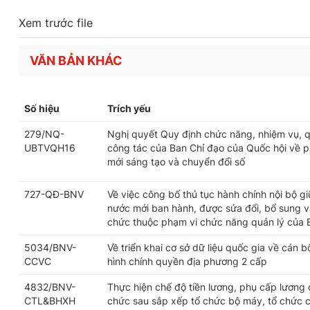
Xem trước file
VĂN BẢN KHÁC
Số hiệu
Trích yếu
279/NQ-
Nghị quyết Quy định chức năng, nhiệm vụ, q
UBTVQH16
công tác của Ban Chỉ đạo của Quốc hội về ph
mới sáng tạo và chuyển đổi số
727-QĐ-BNV
Về việc công bố thủ tục hành chính nội bộ g
nước mới ban hành, được sửa đổi, bổ sung và
chức thuộc phạm vi chức năng quản lý của 
5034/BNV-
Về triển khai cơ sở dữ liệu quốc gia về cán 
CCVC
hình chính quyền địa phương 2 cấp
4832/BNV-
Thực hiện chế độ tiền lương, phụ cấp lương 
CTL&BHXH
chức sau sắp xếp tổ chức bộ máy, tổ chức 