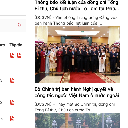
Thông báo Kết luận của đồng chí Tổng
Bí thư, Chủ tịch nước Tô Lâm tại Phiên
họp Ban Chỉ đạo Trung ương thực hiện
(ĐCSVN) - Văn phòng Trung ương Đảng vừa
Nghị quyết 57
ban hành Thông báo Kết luận của ...
lực
Tập tin
25
Bộ Chính trị ban hành Nghị quyết về
công tác người Việt Nam ở nước ngoài
25
(ĐCSVN) – Thay mặt Bộ Chính trị, đồng chí
Tổng Bí thư, Chủ tịch nước Tô ...
25