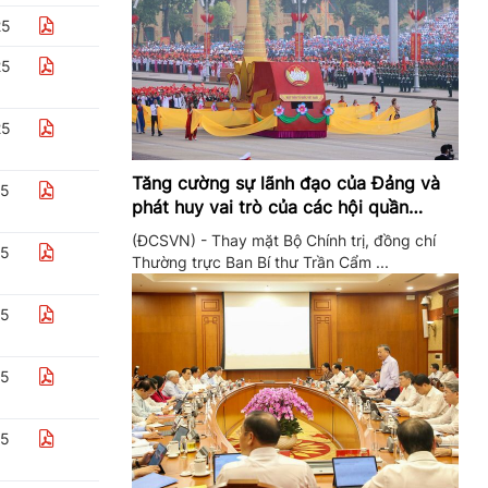
25
25
25
Tăng cường sự lãnh đạo của Đảng và
25
phát huy vai trò của các hội quần
chúng trong giai đoạn phát triển mới
(ĐCSVN) - Thay mặt Bộ Chính trị, đồng chí
25
Thường trực Ban Bí thư Trần Cẩm ...
25
25
25