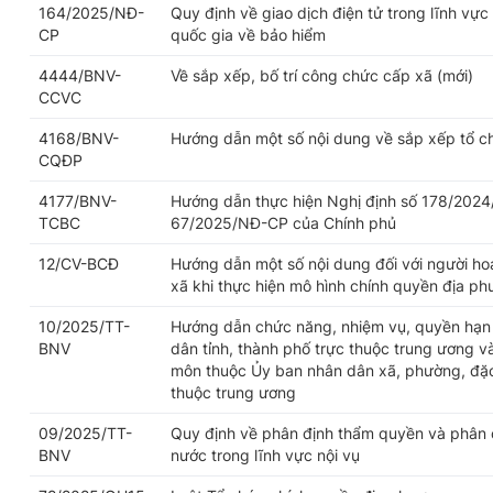
164/2025/NĐ-
Quy định về giao dịch điện tử trong lĩnh vực
CP
quốc gia về bảo hiểm
4444/BNV-
Về sắp xếp, bố trí công chức cấp xã (mới)
CCVC
4168/BNV-
Hướng dẫn một số nội dung về sắp xếp tổ c
CQĐP
4177/BNV-
Hướng dẫn thực hiện Nghị định số 178/2024
TCBC
67/2025/NĐ-CP của Chính phủ
12/CV-BCĐ
Hướng dẫn một số nội dung đối với người h
xã khi thực hiện mô hình chính quyền địa p
10/2025/TT-
Hướng dẫn chức năng, nhiệm vụ, quyền hạn 
BNV
dân tỉnh, thành phố trực thuộc trung ương v
môn thuộc Ủy ban nhân dân xã, phường, đặc 
thuộc trung ương
09/2025/TT-
Quy định về phân định thẩm quyền và phân 
BNV
nước trong lĩnh vực nội vụ