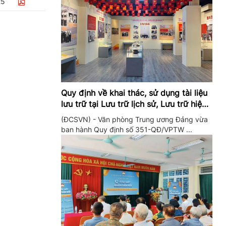
25
Quy định về khai thác, sử dụng tài liệu
lưu trữ tại Lưu trữ lịch sử, Lưu trữ hiện
hành của Trung ương Đảng và Văn
(ĐCSVN) - Văn phòng Trung ương Đảng vừa
phòng Trung ương Đảng
ban hành Quy định số 351-QĐ/VPTW ...