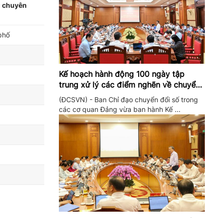
g chuyên
phố
Kế hoạch hành động 100 ngày tập
trung xử lý các điểm nghẽn về chuyển
đổi số trong các cơ quan Đảng
(ĐCSVN) - Ban Chỉ đạo chuyển đổi số trong
các cơ quan Đảng vừa ban hành Kế ...