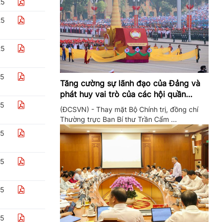
25
25
25
25
Tăng cường sự lãnh đạo của Đảng và
phát huy vai trò của các hội quần
chúng trong giai đoạn phát triển mới
25
(ĐCSVN) - Thay mặt Bộ Chính trị, đồng chí
Thường trực Ban Bí thư Trần Cẩm ...
25
25
25
25