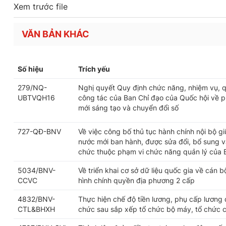
Xem trước file
VĂN BẢN KHÁC
Số hiệu
Trích yếu
279/NQ-
Nghị quyết Quy định chức năng, nhiệm vụ, q
UBTVQH16
công tác của Ban Chỉ đạo của Quốc hội về ph
mới sáng tạo và chuyển đổi số
727-QĐ-BNV
Về việc công bố thủ tục hành chính nội bộ g
nước mới ban hành, được sửa đổi, bổ sung và
chức thuộc phạm vi chức năng quản lý của 
5034/BNV-
Về triển khai cơ sở dữ liệu quốc gia về cán 
CCVC
hình chính quyền địa phương 2 cấp
4832/BNV-
Thực hiện chế độ tiền lương, phụ cấp lương 
CTL&BHXH
chức sau sắp xếp tổ chức bộ máy, tổ chức 