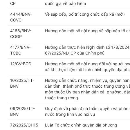
CP
quốc gia về bảo hiểm
4444/BNV-
Về sắp xếp, bố trí công chức cấp xã (mới)
CCVC
4168/BNV-
Hướng dẫn một số nội dung về sắp xếp tổ c
CQĐP
4177/BNV-
Hướng dẫn thực hiện Nghị định số 178/2024
TCBC
67/2025/NĐ-CP của Chính phủ
12/CV-BCĐ
Hướng dẫn một số nội dung đối với người h
xã khi thực hiện mô hình chính quyền địa p
10/2025/TT-
Hướng dẫn chức năng, nhiệm vụ, quyền hạn 
BNV
dân tỉnh, thành phố trực thuộc trung ương v
môn thuộc Ủy ban nhân dân xã, phường, đặc 
thuộc trung ương
09/2025/TT-
Quy định về phân định thẩm quyền và phân 
BNV
nước trong lĩnh vực nội vụ
72/2025/QH15
Luật Tổ chức chính quyền địa phương