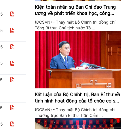
Kiện toàn nhân sự Ban Chỉ đạo Trung
ương về phát triển khoa học, công
25
nghệ, đổi mới sáng tạo và chuyển đổi
(ĐCSVN) - Thay mặt Bộ Chính trị, đồng chí
số
Tổng Bí thư, Chủ tịch nước Tô ...
25
25
25
25
Kết luận của Bộ Chính trị, Ban Bí thư về
tình hình hoạt động của tổ chức cơ sở
đảng trong quý II/2026
25
(ĐCSVN) - Thay mặt Bộ Chính trị, đồng chí
Thường trực Ban Bí thư Trần Cẩm ...
25