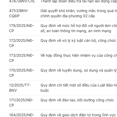
4787/BNV-CVL
Thành lập đoàn điều tra tai nạn lao động cấp
4753/BNV-
Giải quyết khó khăn, vướng mắc trong quá trì
CQĐP
chính quyền địa phương 02 cấp
179/2025/NĐ-
Quy định về mức hỗ trợ đối với người làm cô
CP
số, an toàn thông tin mạng, an ninh mạng
172/2025/NĐ-
Quy định về xử lý kỷ luật cán bộ, công chức
CP
173/2025/NĐ-
Về hợp đồng thực hiện nhiệm vụ của công c
CP
170/2025/NĐ-
Quy định về tuyển dụng, sử dụng và quản l
CP
12/2025/TT-
Quy định chi tiết một số điều của Luật Bảo h
BNV
buộc
171/2025/NĐ-
Quy định về đào tạo, bồi dưỡng công chức
CP
164/2025/NĐ-
Quy định về giao dịch điện tử trong lĩnh vực