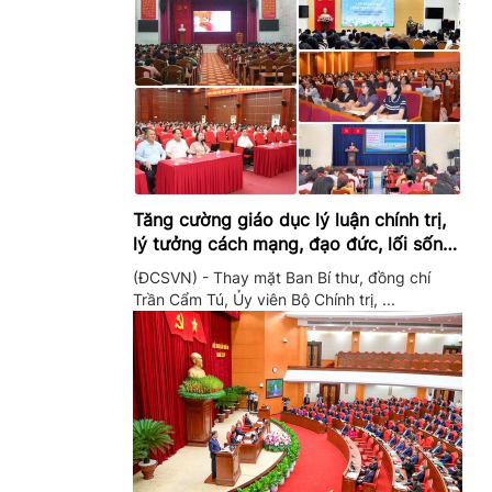
Tăng cường giáo dục lý luận chính trị,
lý tưởng cách mạng, đạo đức, lối sống,
ý thức công dân trong hệ thống giáo
(ĐCSVN) - Thay mặt Ban Bí thư, đồng chí
dục quốc dân
Trần Cẩm Tú, Ủy viên Bộ Chính trị, ...