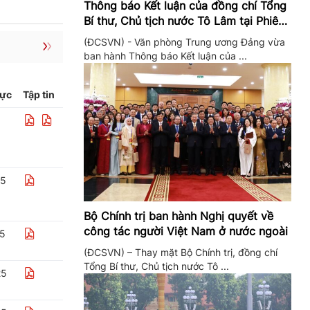
Thông báo Kết luận của đồng chí Tổng
Bí thư, Chủ tịch nước Tô Lâm tại Phiên
họp Ban Chỉ đạo Trung ương thực hiện
(ĐCSVN) - Văn phòng Trung ương Đảng vừa
Nghị quyết 57
ban hành Thông báo Kết luận của ...
lực
Tập tin
25
Bộ Chính trị ban hành Nghị quyết về
công tác người Việt Nam ở nước ngoài
25
(ĐCSVN) – Thay mặt Bộ Chính trị, đồng chí
Tổng Bí thư, Chủ tịch nước Tô ...
25