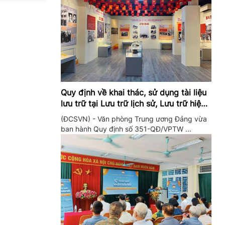
Quy định về khai thác, sử dụng tài liệu
lưu trữ tại Lưu trữ lịch sử, Lưu trữ hiện
hành của Trung ương Đảng và Văn
(ĐCSVN) - Văn phòng Trung ương Đảng vừa
phòng Trung ương Đảng
ban hành Quy định số 351-QĐ/VPTW ...