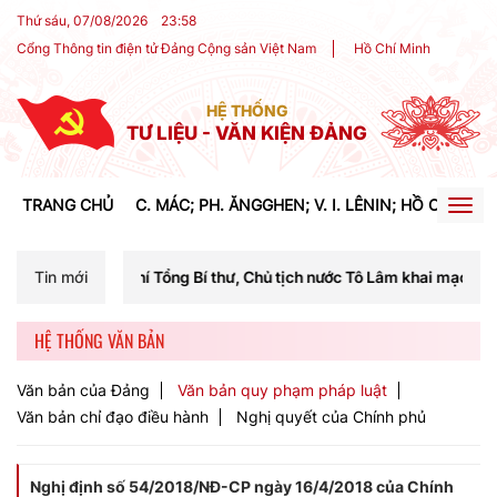
Thứ sáu, 07/08/2026
23
:
58
Cổng Thông tin điện tử Đảng Cộng sản Việt Nam
Hồ Chí Minh
HỆ THỐNG
TƯ LIỆU - VĂN KIỆN ĐẢNG
TRANG CHỦ
C. MÁC; PH. ĂNGGHEN; V. I. LÊNIN; HỒ CHÍ MIN
Togg
navig
hí Tổng Bí thư, Chủ tịch nước Tô Lâm khai mạc Hội nghị Trung ương l
Tin mới
HỆ THỐNG VĂN BẢN
Văn bản của Đảng
Văn bản quy phạm pháp luật
Văn bản chỉ đạo điều hành
Nghị quyết của Chính phủ
Nghị định số 54/2018/NĐ-CP ngày 16/4/2018 của Chính