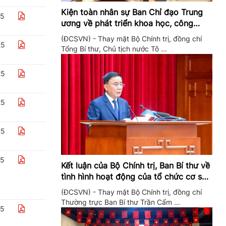
Kiện toàn nhân sự Ban Chỉ đạo Trung
25
ương về phát triển khoa học, công
nghệ, đổi mới sáng tạo và chuyển đổi
(ĐCSVN) - Thay mặt Bộ Chính trị, đồng chí
số
25
Tổng Bí thư, Chủ tịch nước Tô ...
25
25
25
25
Kết luận của Bộ Chính trị, Ban Bí thư về
tình hình hoạt động của tổ chức cơ sở
đảng trong quý II/2026
(ĐCSVN) - Thay mặt Bộ Chính trị, đồng chí
Thường trực Ban Bí thư Trần Cẩm ...
25