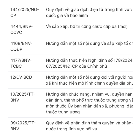
164/2025/NĐ-
Quy định về giao dịch điện tử trong lĩnh vực
CP
quốc gia về bảo hiểm
4444/BNV-
Về sắp xếp, bố trí công chức cấp xã (mới)
CCVC
4168/BNV-
Hướng dẫn một số nội dung về sắp xếp tổ c
CQĐP
4177/BNV-
Hướng dẫn thực hiện Nghị định số 178/2024
TCBC
67/2025/NĐ-CP của Chính phủ
12/CV-BCĐ
Hướng dẫn một số nội dung đối với người h
xã khi thực hiện mô hình chính quyền địa p
10/2025/TT-
Hướng dẫn chức năng, nhiệm vụ, quyền hạn 
BNV
dân tỉnh, thành phố trực thuộc trung ương v
môn thuộc Ủy ban nhân dân xã, phường, đặc 
thuộc trung ương
09/2025/TT-
Quy định về phân định thẩm quyền và phân 
BNV
nước trong lĩnh vực nội vụ