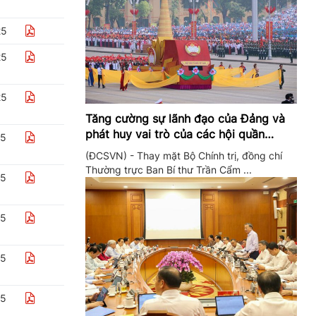
25
25
25
Tăng cường sự lãnh đạo của Đảng và
phát huy vai trò của các hội quần
25
chúng trong giai đoạn phát triển mới
(ĐCSVN) - Thay mặt Bộ Chính trị, đồng chí
Thường trực Ban Bí thư Trần Cẩm ...
25
25
25
25