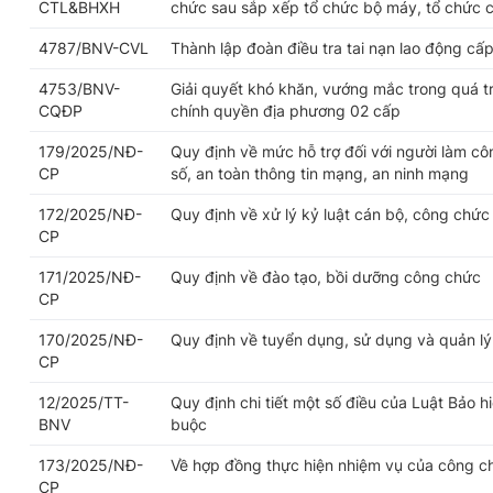
CTL&BHXH
chức sau sắp xếp tổ chức bộ máy, tổ chức 
4787/BNV-CVL
Thành lập đoàn điều tra tai nạn lao động cấp
4753/BNV-
Giải quyết khó khăn, vướng mắc trong quá trì
CQĐP
chính quyền địa phương 02 cấp
179/2025/NĐ-
Quy định về mức hỗ trợ đối với người làm cô
CP
số, an toàn thông tin mạng, an ninh mạng
172/2025/NĐ-
Quy định về xử lý kỷ luật cán bộ, công chức
CP
171/2025/NĐ-
Quy định về đào tạo, bồi dưỡng công chức
CP
170/2025/NĐ-
Quy định về tuyển dụng, sử dụng và quản l
CP
12/2025/TT-
Quy định chi tiết một số điều của Luật Bảo h
BNV
buộc
173/2025/NĐ-
Về hợp đồng thực hiện nhiệm vụ của công c
CP