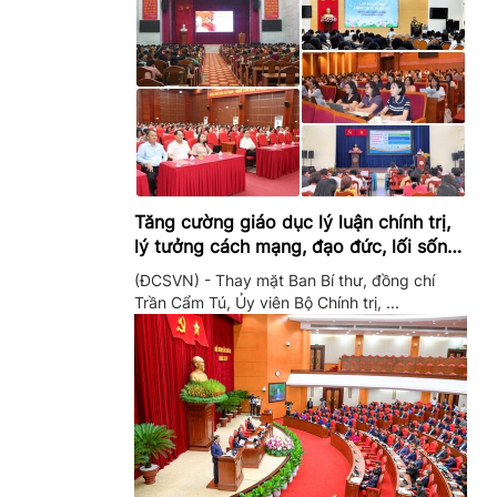
Tăng cường giáo dục lý luận chính trị,
lý tưởng cách mạng, đạo đức, lối sống,
ý thức công dân trong hệ thống giáo
(ĐCSVN) - Thay mặt Ban Bí thư, đồng chí
dục quốc dân
Trần Cẩm Tú, Ủy viên Bộ Chính trị, ...