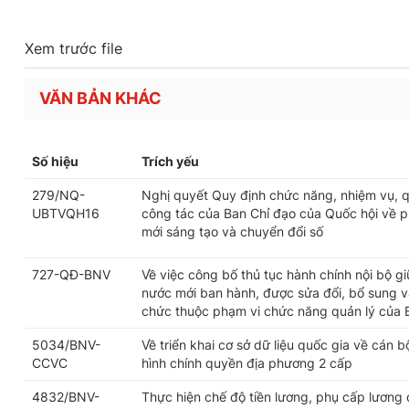
Xem trước file
VĂN BẢN KHÁC
Số hiệu
Trích yếu
279/NQ-
Nghị quyết Quy định chức năng, nhiệm vụ, q
UBTVQH16
công tác của Ban Chỉ đạo của Quốc hội về ph
mới sáng tạo và chuyển đổi số
727-QĐ-BNV
Về việc công bố thủ tục hành chính nội bộ g
nước mới ban hành, được sửa đổi, bổ sung và
chức thuộc phạm vi chức năng quản lý của 
5034/BNV-
Về triển khai cơ sở dữ liệu quốc gia về cán 
CCVC
hình chính quyền địa phương 2 cấp
4832/BNV-
Thực hiện chế độ tiền lương, phụ cấp lương 