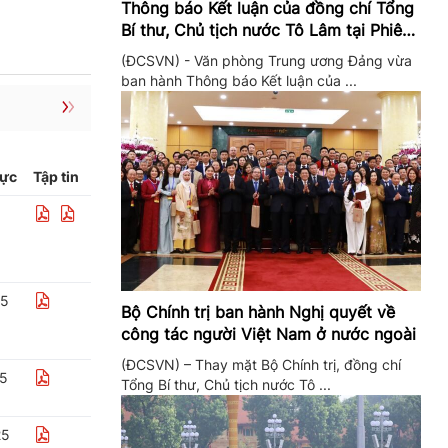
Thông báo Kết luận của đồng chí Tổng
Bí thư, Chủ tịch nước Tô Lâm tại Phiên
họp Ban Chỉ đạo Trung ương thực hiện
(ĐCSVN) - Văn phòng Trung ương Đảng vừa
Nghị quyết 57
ban hành Thông báo Kết luận của ...
lực
Tập tin
25
Bộ Chính trị ban hành Nghị quyết về
công tác người Việt Nam ở nước ngoài
(ĐCSVN) – Thay mặt Bộ Chính trị, đồng chí
25
Tổng Bí thư, Chủ tịch nước Tô ...
25