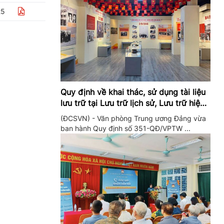
25
Quy định về khai thác, sử dụng tài liệu
lưu trữ tại Lưu trữ lịch sử, Lưu trữ hiện
hành của Trung ương Đảng và Văn
(ĐCSVN) - Văn phòng Trung ương Đảng vừa
phòng Trung ương Đảng
ban hành Quy định số 351-QĐ/VPTW ...