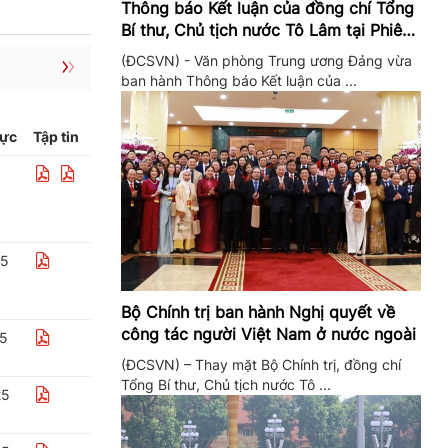
Thông báo Kết luận của đồng chí Tổng
Bí thư, Chủ tịch nước Tô Lâm tại Phiên
họp Ban Chỉ đạo Trung ương thực hiện
(ĐCSVN) - Văn phòng Trung ương Đảng vừa
Nghị quyết 57
ban hành Thông báo Kết luận của ...
lực
Tập tin
25
Bộ Chính trị ban hành Nghị quyết về
công tác người Việt Nam ở nước ngoài
25
(ĐCSVN) – Thay mặt Bộ Chính trị, đồng chí
Tổng Bí thư, Chủ tịch nước Tô ...
25