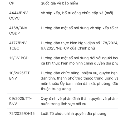
CP
quốc gia về bảo hiểm
4444/BNV-
Về sắp xếp, bố trí công chức cấp xã (mới)
CCVC
4168/BNV-
Hướng dẫn một số nội dung về sắp xếp tổ c
CQĐP
4177/BNV-
Hướng dẫn thực hiện Nghị định số 178/2024
TCBC
67/2025/NĐ-CP của Chính phủ
12/CV-BCĐ
Hướng dẫn một số nội dung đối với người h
xã khi thực hiện mô hình chính quyền địa p
10/2025/TT-
Hướng dẫn chức năng, nhiệm vụ, quyền hạn 
BNV
dân tỉnh, thành phố trực thuộc trung ương v
môn thuộc Ủy ban nhân dân xã, phường, đặc 
thuộc trung ương
09/2025/TT-
Quy định về phân định thẩm quyền và phân 
BNV
nước trong lĩnh vực nội vụ
72/2025/QH15
Luật Tổ chức chính quyền địa phương