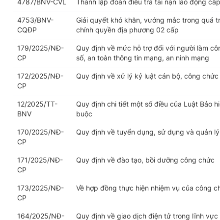
4787/BNV-CVL
Thành lập đoàn điều tra tai nạn lao động cấp
4753/BNV-
Giải quyết khó khăn, vướng mắc trong quá trì
CQĐP
chính quyền địa phương 02 cấp
179/2025/NĐ-
Quy định về mức hỗ trợ đối với người làm cô
CP
số, an toàn thông tin mạng, an ninh mạng
172/2025/NĐ-
Quy định về xử lý kỷ luật cán bộ, công chức
CP
12/2025/TT-
Quy định chi tiết một số điều của Luật Bảo h
BNV
buộc
170/2025/NĐ-
Quy định về tuyển dụng, sử dụng và quản l
CP
171/2025/NĐ-
Quy định về đào tạo, bồi dưỡng công chức
CP
173/2025/NĐ-
Về hợp đồng thực hiện nhiệm vụ của công c
CP
164/2025/NĐ-
Quy định về giao dịch điện tử trong lĩnh vực