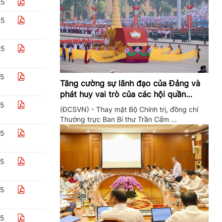
25
25
25
25
Tăng cường sự lãnh đạo của Đảng và
phát huy vai trò của các hội quần
chúng trong giai đoạn phát triển mới
25
(ĐCSVN) - Thay mặt Bộ Chính trị, đồng chí
Thường trực Ban Bí thư Trần Cẩm ...
25
25
25
25