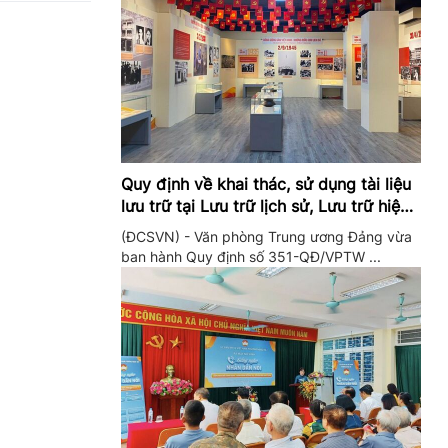
Quy định về khai thác, sử dụng tài liệu
lưu trữ tại Lưu trữ lịch sử, Lưu trữ hiện
hành của Trung ương Đảng và Văn
(ĐCSVN) - Văn phòng Trung ương Đảng vừa
phòng Trung ương Đảng
ban hành Quy định số 351-QĐ/VPTW ...