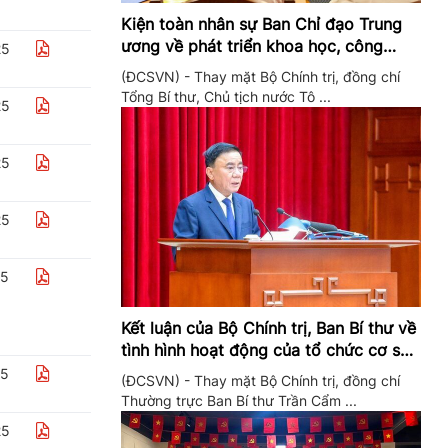
Kiện toàn nhân sự Ban Chỉ đạo Trung
ương về phát triển khoa học, công
25
nghệ, đổi mới sáng tạo và chuyển đổi
(ĐCSVN) - Thay mặt Bộ Chính trị, đồng chí
số
Tổng Bí thư, Chủ tịch nước Tô ...
25
25
25
25
Kết luận của Bộ Chính trị, Ban Bí thư về
tình hình hoạt động của tổ chức cơ sở
đảng trong quý II/2026
25
(ĐCSVN) - Thay mặt Bộ Chính trị, đồng chí
Thường trực Ban Bí thư Trần Cẩm ...
25