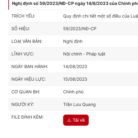
Nghị định số 59/2023/NĐ-CP ngày 14/8/2023 của Chính phủ q
TRÍCH YẾU:
Quy định chi tiết một số điều của Lu
SỐ HIỆU:
59/2023/NĐ-CP
LOẠI VĂN BẢN:
Nghị định
LĨNH VỰC:
Nội chính - Pháp luật
NGÀY BAN HÀNH:
14/08/2023
NGÀY HIỆU LỰC:
15/08/2023
CƠ QUAN BH:
Chính phủ
NGƯỜI KÝ:
Trần Lưu Quang
FILE ĐÍNH KÈM:
Tải về