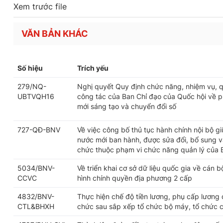
Xem trước file
VĂN BẢN KHÁC
Số hiệu
Trích yếu
279/NQ-
Nghị quyết Quy định chức năng, nhiệm vụ, q
UBTVQH16
công tác của Ban Chỉ đạo của Quốc hội về ph
mới sáng tạo và chuyển đổi số
727-QĐ-BNV
Về việc công bố thủ tục hành chính nội bộ g
nước mới ban hành, được sửa đổi, bổ sung và
chức thuộc phạm vi chức năng quản lý của 
5034/BNV-
Về triển khai cơ sở dữ liệu quốc gia về cán 
CCVC
hình chính quyền địa phương 2 cấp
4832/BNV-
Thực hiện chế độ tiền lương, phụ cấp lương 
CTL&BHXH
chức sau sắp xếp tổ chức bộ máy, tổ chức 