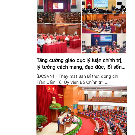
Tăng cường giáo dục lý luận chính trị,
lý tưởng cách mạng, đạo đức, lối sống,
ý thức công dân trong hệ thống giáo
(ĐCSVN) - Thay mặt Ban Bí thư, đồng chí
dục quốc dân
Trần Cẩm Tú, Ủy viên Bộ Chính trị, ...