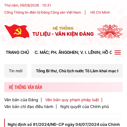
Thứ năm, 06/08/2026
10
:
31
Cổng Thông tin điện tử Đảng Cộng sản Việt Nam
Hồ Chí Minh
HỆ THỐNG
TƯ LIỆU - VĂN KIỆN ĐẢNG
TRANG CHỦ
C. MÁC; PH. ĂNGGHEN; V. I. LÊNIN; HỒ CHÍ MIN
Togg
navig
 Tổng Bí thư, Chủ tịch nước Tô Lâm khai mạc Hội nghị Trung ương lần
Tin mới
HỆ THỐNG VĂN BẢN
Văn bản của Đảng
Văn bản quy phạm pháp luật
Văn bản chỉ đạo điều hành
Nghị quyết của Chính phủ
Nghị định số 81/2024/NĐ-CP ngày 04/07/2024 của Chính