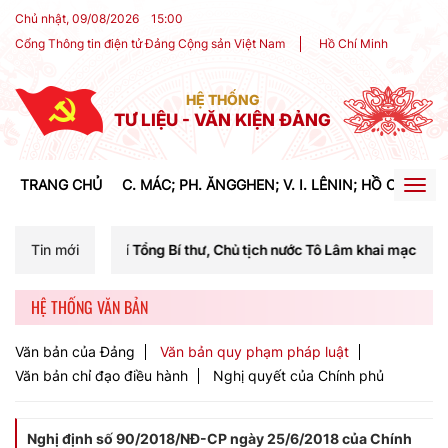
Chủ nhật, 09/08/2026
15
:
00
Cổng Thông tin điện tử Đảng Cộng sản Việt Nam
Hồ Chí Minh
HỆ THỐNG
TƯ LIỆU - VĂN KIỆN ĐẢNG
TRANG CHỦ
C. MÁC; PH. ĂNGGHEN; V. I. LÊNIN; HỒ CHÍ MIN
Togg
navig
g chí Tổng Bí thư, Chủ tịch nước Tô Lâm khai mạc Hội nghị Trung ương
Tin mới
HỆ THỐNG VĂN BẢN
Văn bản của Đảng
Văn bản quy phạm pháp luật
Văn bản chỉ đạo điều hành
Nghị quyết của Chính phủ
Nghị định số 90/2018/NĐ-CP ngày 25/6/2018 của Chính