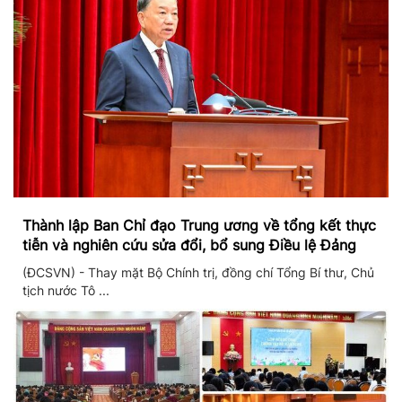
Thành lập Ban Chỉ đạo Trung ương về tổng kết thực
tiễn và nghiên cứu sửa đổi, bổ sung Điều lệ Đảng
(ĐCSVN) - Thay mặt Bộ Chính trị, đồng chí Tổng Bí thư, Chủ
tịch nước Tô ...