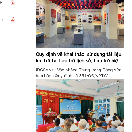
25
25
Quy định về khai thác, sử dụng tài liệu
lưu trữ tại Lưu trữ lịch sử, Lưu trữ hiện
hành của Trung ương Đảng và Văn
(ĐCSVN) - Văn phòng Trung ương Đảng vừa
phòng Trung ương Đảng
ban hành Quy định số 351-QĐ/VPTW ...