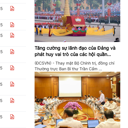
25
25
25
Tăng cường sự lãnh đạo của Đảng và
25
phát huy vai trò của các hội quần
chúng trong giai đoạn phát triển mới
(ĐCSVN) - Thay mặt Bộ Chính trị, đồng chí
25
Thường trực Ban Bí thư Trần Cẩm ...
25
25
25