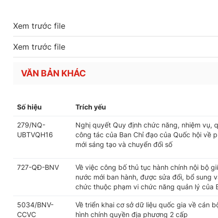
Xem trước file
Xem trước file
VĂN BẢN KHÁC
Số hiệu
Trích yếu
279/NQ-
Nghị quyết Quy định chức năng, nhiệm vụ, q
UBTVQH16
công tác của Ban Chỉ đạo của Quốc hội về ph
mới sáng tạo và chuyển đổi số
727-QĐ-BNV
Về việc công bố thủ tục hành chính nội bộ g
nước mới ban hành, được sửa đổi, bổ sung và
chức thuộc phạm vi chức năng quản lý của 
5034/BNV-
Về triển khai cơ sở dữ liệu quốc gia về cán 
CCVC
hình chính quyền địa phương 2 cấp