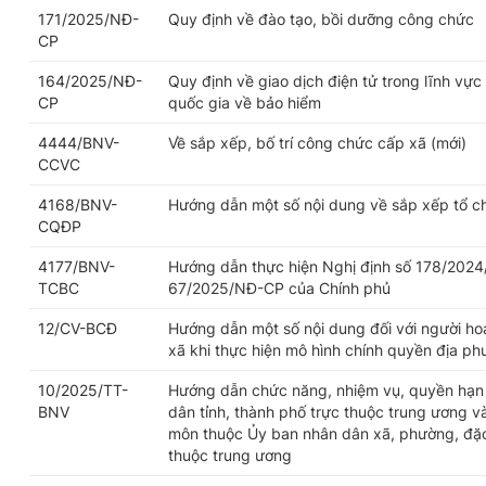
171/2025/NĐ-
Quy định về đào tạo, bồi dưỡng công chức
CP
164/2025/NĐ-
Quy định về giao dịch điện tử trong lĩnh vực
CP
quốc gia về bảo hiểm
4444/BNV-
Về sắp xếp, bố trí công chức cấp xã (mới)
CCVC
4168/BNV-
Hướng dẫn một số nội dung về sắp xếp tổ c
CQĐP
4177/BNV-
Hướng dẫn thực hiện Nghị định số 178/2024
TCBC
67/2025/NĐ-CP của Chính phủ
12/CV-BCĐ
Hướng dẫn một số nội dung đối với người h
xã khi thực hiện mô hình chính quyền địa p
10/2025/TT-
Hướng dẫn chức năng, nhiệm vụ, quyền hạn 
BNV
dân tỉnh, thành phố trực thuộc trung ương v
môn thuộc Ủy ban nhân dân xã, phường, đặc 
thuộc trung ương