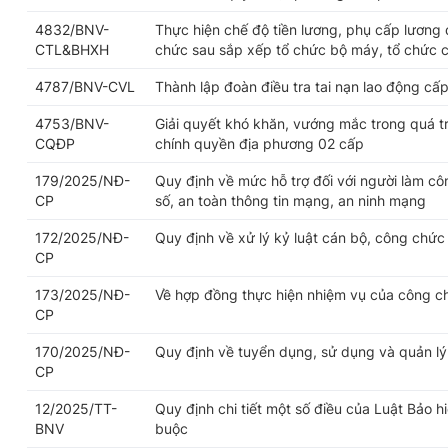
4832/BNV-
Thực hiện chế độ tiền lương, phụ cấp lương 
CTL&BHXH
chức sau sắp xếp tổ chức bộ máy, tổ chức 
4787/BNV-CVL
Thành lập đoàn điều tra tai nạn lao động cấp
4753/BNV-
Giải quyết khó khăn, vướng mắc trong quá trì
CQĐP
chính quyền địa phương 02 cấp
179/2025/NĐ-
Quy định về mức hỗ trợ đối với người làm cô
CP
số, an toàn thông tin mạng, an ninh mạng
172/2025/NĐ-
Quy định về xử lý kỷ luật cán bộ, công chức
CP
173/2025/NĐ-
Về hợp đồng thực hiện nhiệm vụ của công c
CP
170/2025/NĐ-
Quy định về tuyển dụng, sử dụng và quản l
CP
12/2025/TT-
Quy định chi tiết một số điều của Luật Bảo h
BNV
buộc