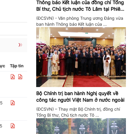
Thông báo Kết luận của đồng chí Tổng
Bí thư, Chủ tịch nước Tô Lâm tại Phiên
họp Ban Chỉ đạo Trung ương thực hiện
(ĐCSVN) - Văn phòng Trung ương Đảng vừa
Nghị quyết 57
ban hành Thông báo Kết luận của ...
lực
Tập tin
Bộ Chính trị ban hành Nghị quyết về
công tác người Việt Nam ở nước ngoài
25
(ĐCSVN) – Thay mặt Bộ Chính trị, đồng chí
Tổng Bí thư, Chủ tịch nước Tô ...
25