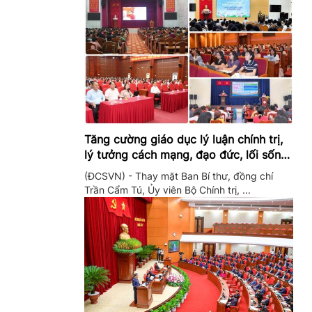
Tăng cường giáo dục lý luận chính trị,
lý tưởng cách mạng, đạo đức, lối sống,
ý thức công dân trong hệ thống giáo
(ĐCSVN) - Thay mặt Ban Bí thư, đồng chí
dục quốc dân
Trần Cẩm Tú, Ủy viên Bộ Chính trị, ...