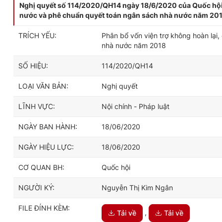
Nghị quyết số 114/2020/QH14 ngày 18/6/2020 của Quốc hội p
nước và phê chuẩn quyết toán ngân sách nhà nước năm 20
TRÍCH YẾU:
Phân bổ vốn viện trợ không hoàn lại
nhà nước năm 2018
SỐ HIỆU:
114/2020/QH14
LOẠI VĂN BẢN:
Nghị quyết
LĨNH VỰC:
Nội chính - Pháp luật
NGÀY BAN HÀNH:
18/06/2020
NGÀY HIỆU LỰC:
18/06/2020
CƠ QUAN BH:
Quốc hội
NGƯỜI KÝ:
Nguyễn Thị Kim Ngân
FILE ĐÍNH KÈM:
,
Tải về
Tải về