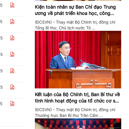
25
Kiện toàn nhân sự Ban Chỉ đạo Trung
ương về phát triển khoa học, công
nghệ, đổi mới sáng tạo và chuyển đổi
25
(ĐCSVN) - Thay mặt Bộ Chính trị, đồng chí
số
Tổng Bí thư, Chủ tịch nước Tô ...
25
25
25
25
Kết luận của Bộ Chính trị, Ban Bí thư về
tình hình hoạt động của tổ chức cơ sở
25
đảng trong quý II/2026
(ĐCSVN) - Thay mặt Bộ Chính trị, đồng chí
Thường trực Ban Bí thư Trần Cẩm ...