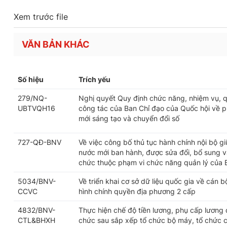
Xem trước file
VĂN BẢN KHÁC
Số hiệu
Trích yếu
279/NQ-
Nghị quyết Quy định chức năng, nhiệm vụ, q
UBTVQH16
công tác của Ban Chỉ đạo của Quốc hội về ph
mới sáng tạo và chuyển đổi số
727-QĐ-BNV
Về việc công bố thủ tục hành chính nội bộ g
nước mới ban hành, được sửa đổi, bổ sung và
chức thuộc phạm vi chức năng quản lý của 
5034/BNV-
Về triển khai cơ sở dữ liệu quốc gia về cán 
CCVC
hình chính quyền địa phương 2 cấp
4832/BNV-
Thực hiện chế độ tiền lương, phụ cấp lương 
CTL&BHXH
chức sau sắp xếp tổ chức bộ máy, tổ chức 