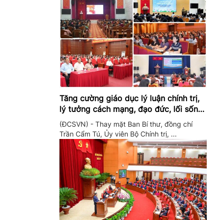
Tăng cường giáo dục lý luận chính trị,
lý tưởng cách mạng, đạo đức, lối sống,
ý thức công dân trong hệ thống giáo
(ĐCSVN) - Thay mặt Ban Bí thư, đồng chí
dục quốc dân
Trần Cẩm Tú, Ủy viên Bộ Chính trị, ...