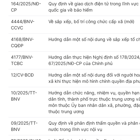
164/2025/NĐ-
Quy định về giao dịch điện tử trong lĩnh vực
CP
quốc gia về bảo hiểm
4444/BNV-
Về sắp xếp, bố trí công chức cấp xã (mới)
CCVC
4168/BNV-
Hướng dẫn một số nội dung về sắp xếp tổ c
CQĐP
4177/BNV-
Hướng dẫn thực hiện Nghị định số 178/2024
TCBC
67/2025/NĐ-CP của Chính phủ
12/CV-BCĐ
Hướng dẫn một số nội dung đối với người h
xã khi thực hiện mô hình chính quyền địa p
10/2025/TT-
Hướng dẫn chức năng, nhiệm vụ, quyền hạn 
BNV
dân tỉnh, thành phố trực thuộc trung ương v
môn thuộc Ủy ban nhân dân xã, phường, đặc 
thuộc trung ương
09/2025/TT-
Quy định về phân định thẩm quyền và phân 
BNV
nước trong lĩnh vực nội vụ