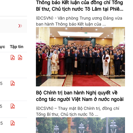
Thông báo Kết luận của đồng chí Tổng
Bí thư, Chủ tịch nước Tô Lâm tại Phiên
họp Ban Chỉ đạo Trung ương thực hiện
(ĐCSVN) - Văn phòng Trung ương Đảng vừa
Nghị quyết 57
ban hành Thông báo Kết luận của ...
lực
Tập tin
25
Bộ Chính trị ban hành Nghị quyết về
công tác người Việt Nam ở nước ngoài
25
(ĐCSVN) – Thay mặt Bộ Chính trị, đồng chí
Tổng Bí thư, Chủ tịch nước Tô ...
25