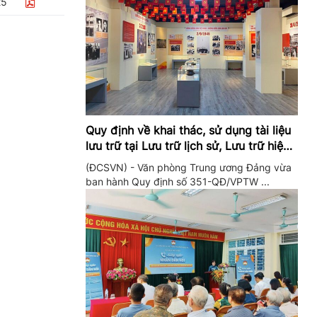
25
Quy định về khai thác, sử dụng tài liệu
lưu trữ tại Lưu trữ lịch sử, Lưu trữ hiện
hành của Trung ương Đảng và Văn
(ĐCSVN) - Văn phòng Trung ương Đảng vừa
phòng Trung ương Đảng
ban hành Quy định số 351-QĐ/VPTW ...