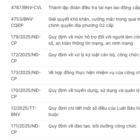
4787/BNV-CVL
Thành lập đoàn điều tra tai nạn lao động cấp
4753/BNV-
Giải quyết khó khăn, vướng mắc trong quá trì
CQĐP
chính quyền địa phương 02 cấp
179/2025/NĐ-
Quy định về mức hỗ trợ đối với người làm cô
CP
số, an toàn thông tin mạng, an ninh mạng
172/2025/NĐ-
Quy định về xử lý kỷ luật cán bộ, công chức
CP
173/2025/NĐ-
Về hợp đồng thực hiện nhiệm vụ của công c
CP
170/2025/NĐ-
Quy định về tuyển dụng, sử dụng và quản l
CP
12/2025/TT-
Quy định chi tiết một số điều của Luật Bảo h
BNV
buộc
171/2025/NĐ-
Quy định về đào tạo, bồi dưỡng công chức
CP