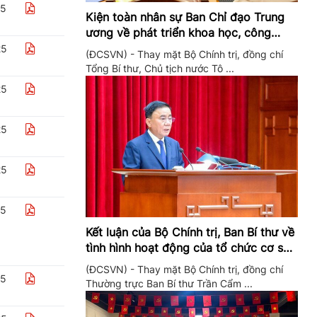
25
Kiện toàn nhân sự Ban Chỉ đạo Trung
ương về phát triển khoa học, công
nghệ, đổi mới sáng tạo và chuyển đổi
25
(ĐCSVN) - Thay mặt Bộ Chính trị, đồng chí
số
Tổng Bí thư, Chủ tịch nước Tô ...
25
25
25
25
Kết luận của Bộ Chính trị, Ban Bí thư về
tình hình hoạt động của tổ chức cơ sở
đảng trong quý II/2026
(ĐCSVN) - Thay mặt Bộ Chính trị, đồng chí
25
Thường trực Ban Bí thư Trần Cẩm ...