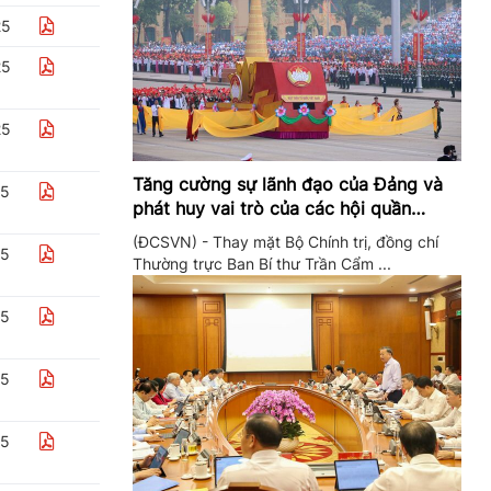
25
25
25
Tăng cường sự lãnh đạo của Đảng và
25
phát huy vai trò của các hội quần
chúng trong giai đoạn phát triển mới
(ĐCSVN) - Thay mặt Bộ Chính trị, đồng chí
25
Thường trực Ban Bí thư Trần Cẩm ...
25
25
25