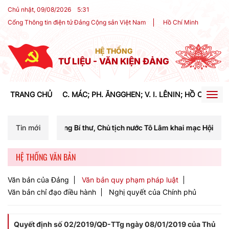
Chủ nhật, 09/08/2026
5
:
31
Cổng Thông tin điện tử Đảng Cộng sản Việt Nam
Hồ Chí Minh
HỆ THỐNG
TƯ LIỆU - VĂN KIỆN ĐẢNG
TRANG CHỦ
C. MÁC; PH. ĂNGGHEN; V. I. LÊNIN; HỒ CHÍ MIN
Togg
navig
ổng Bí thư, Chủ tịch nước Tô Lâm khai mạc Hội nghị Trung ương lần t
Tin mới
HỆ THỐNG VĂN BẢN
Văn bản của Đảng
Văn bản quy phạm pháp luật
Văn bản chỉ đạo điều hành
Nghị quyết của Chính phủ
Quyết định số 02/2019/QĐ-TTg ngày 08/01/2019 của Thủ