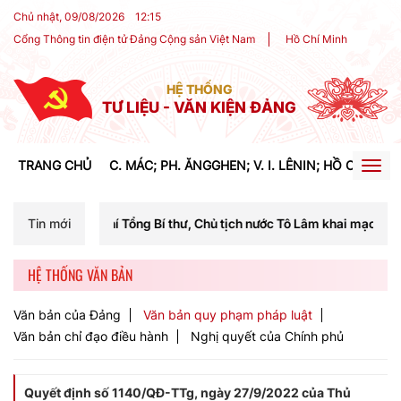
Chủ nhật, 09/08/2026
12
:
15
Cổng Thông tin điện tử Đảng Cộng sản Việt Nam
Hồ Chí Minh
HỆ THỐNG
TƯ LIỆU - VĂN KIỆN ĐẢNG
TRANG CHỦ
C. MÁC; PH. ĂNGGHEN; V. I. LÊNIN; HỒ CHÍ MIN
Togg
navig
hí Tổng Bí thư, Chủ tịch nước Tô Lâm khai mạc Hội nghị Trung ương l
Tin mới
HỆ THỐNG VĂN BẢN
Văn bản của Đảng
Văn bản quy phạm pháp luật
Văn bản chỉ đạo điều hành
Nghị quyết của Chính phủ
Quyết định số 1140/QĐ-TTg, ngày 27/9/2022 của Thủ