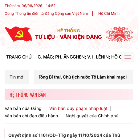
Thứ năm, 06/08/2026
14
:
52
Cổng Thông tin điện tử Đảng Cộng sản Việt Nam
Hồ Chí Minh
HỆ THỐNG
TƯ LIỆU - VĂN KIỆN ĐẢNG
TRANG CHỦ
C. MÁC; PH. ĂNGGHEN; V. I. LÊNIN; HỒ CHÍ MIN
Togg
navig
 Tổng Bí thư, Chủ tịch nước Tô Lâm khai mạc Hội nghị Trung ương lần
Tin mới
HỆ THỐNG VĂN BẢN
Văn bản của Đảng
Văn bản quy phạm pháp luật
Văn bản chỉ đạo điều hành
Nghị quyết của Chính phủ
Quyết định số 1161/QĐ-TTg ngày 11/10/2024 của Thủ