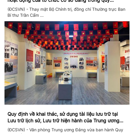
hoạt động của tổ chức cơ sở đảng trong quý
II/2026
(ĐCSVN) - Thay mặt Bộ Chính trị, đồng chí Thường trực Ban
Bí thư Trần Cẩm ...
Quy định về khai thác, sử dụng tài liệu lưu trữ tại
Lưu trữ lịch sử, Lưu trữ hiện hành của Trung ương
Đảng và Văn phòng Trung ương Đảng
(ĐCSVN) - Văn phòng Trung ương Đảng vừa ban hành Quy