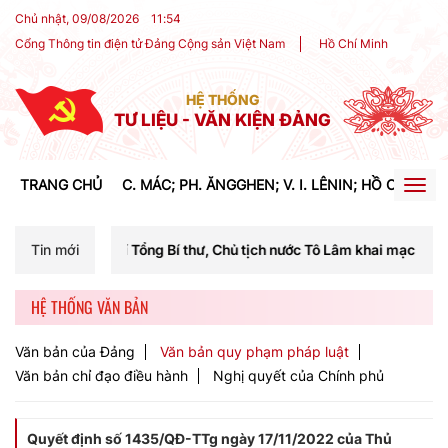
Chủ nhật, 09/08/2026
11
:
54
Cổng Thông tin điện tử Đảng Cộng sản Việt Nam
Hồ Chí Minh
HỆ THỐNG
TƯ LIỆU - VĂN KIỆN ĐẢNG
TRANG CHỦ
C. MÁC; PH. ĂNGGHEN; V. I. LÊNIN; HỒ CHÍ MIN
Togg
navig
í Tổng Bí thư, Chủ tịch nước Tô Lâm khai mạc Hội nghị Trung ương lần
Tin mới
HỆ THỐNG VĂN BẢN
Văn bản của Đảng
Văn bản quy phạm pháp luật
Văn bản chỉ đạo điều hành
Nghị quyết của Chính phủ
Quyết định số 1435/QĐ-TTg ngày 17/11/2022 của Thủ