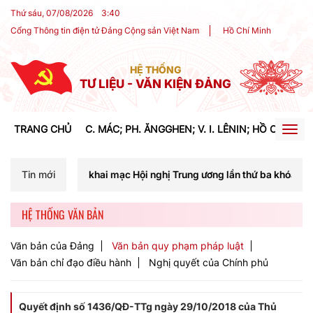
Thứ sáu, 07/08/2026
3
:
40
Cổng Thông tin điện tử Đảng Cộng sản Việt Nam
Hồ Chí Minh
HỆ THỐNG
TƯ LIỆU - VĂN KIỆN ĐẢNG
TRANG CHỦ
C. MÁC; PH. ĂNGGHEN; V. I. LÊNIN; HỒ CHÍ MIN
Togg
navig
m khai mạc Hội nghị Trung ương lần thứ ba khóa XIV
Tin mới
Phát
HỆ THỐNG VĂN BẢN
Văn bản của Đảng
Văn bản quy phạm pháp luật
Văn bản chỉ đạo điều hành
Nghị quyết của Chính phủ
Quyết định số 1436/QĐ-TTg ngày 29/10/2018 của Thủ