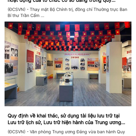
hoạt động của tổ chức cơ sở đảng trong quý
II/2026
(ĐCSVN) - Thay mặt Bộ Chính trị, đồng chí Thường trực Ban
Bí thư Trần Cẩm ...
Quy định về khai thác, sử dụng tài liệu lưu trữ tại
Lưu trữ lịch sử, Lưu trữ hiện hành của Trung ương
Đảng và Văn phòng Trung ương Đảng
(ĐCSVN) - Văn phòng Trung ương Đảng vừa ban hành Quy