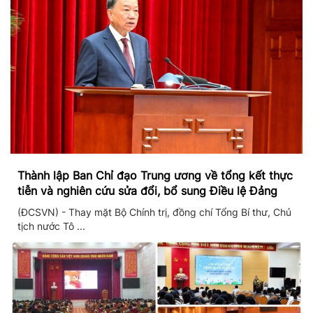
Thành lập Ban Chỉ đạo Trung ương về tổng kết thực
tiễn và nghiên cứu sửa đổi, bổ sung Điều lệ Đảng
(ĐCSVN) - Thay mặt Bộ Chính trị, đồng chí Tổng Bí thư, Chủ
tịch nước Tô ...