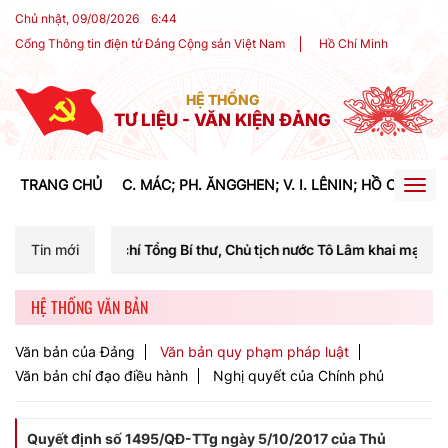
Chủ nhật, 09/08/2026
6
:
44
Cổng Thông tin điện tử Đảng Cộng sản Việt Nam
Hồ Chí Minh
HỆ THỐNG
TƯ LIỆU - VĂN KIỆN ĐẢNG
TRANG CHỦ
C. MÁC; PH. ĂNGGHEN; V. I. LÊNIN; HỒ CHÍ MIN
Togg
navig
chí Tổng Bí thư, Chủ tịch nước Tô Lâm khai mạc Hội nghị Trung ương 
Tin mới
HỆ THỐNG VĂN BẢN
Văn bản của Đảng
Văn bản quy phạm pháp luật
Văn bản chỉ đạo điều hành
Nghị quyết của Chính phủ
Quyết định số 1495/QĐ-TTg ngày 5/10/2017 của Thủ