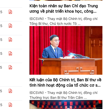
Kiện toàn nhân sự Ban Chỉ đạo Trung
ương về phát triển khoa học, công
25
nghệ, đổi mới sáng tạo và chuyển đổi
(ĐCSVN) - Thay mặt Bộ Chính trị, đồng chí
số
Tổng Bí thư, Chủ tịch nước Tô ...
25
25
25
25
Kết luận của Bộ Chính trị, Ban Bí thư về
tình hình hoạt động của tổ chức cơ sở
đảng trong quý II/2026
25
(ĐCSVN) - Thay mặt Bộ Chính trị, đồng chí
Thường trực Ban Bí thư Trần Cẩm ...
25