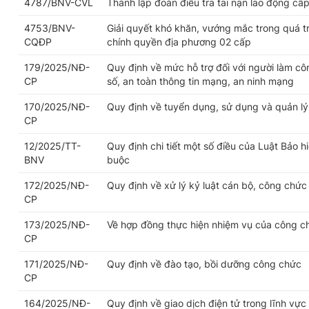
4787/BNV-CVL
Thành lập đoàn điều tra tai nạn lao động cấp
4753/BNV-
Giải quyết khó khăn, vướng mắc trong quá trì
CQĐP
chính quyền địa phương 02 cấp
179/2025/NĐ-
Quy định về mức hỗ trợ đối với người làm cô
CP
số, an toàn thông tin mạng, an ninh mạng
170/2025/NĐ-
Quy định về tuyển dụng, sử dụng và quản l
CP
12/2025/TT-
Quy định chi tiết một số điều của Luật Bảo h
BNV
buộc
172/2025/NĐ-
Quy định về xử lý kỷ luật cán bộ, công chức
CP
173/2025/NĐ-
Về hợp đồng thực hiện nhiệm vụ của công c
CP
171/2025/NĐ-
Quy định về đào tạo, bồi dưỡng công chức
CP
164/2025/NĐ-
Quy định về giao dịch điện tử trong lĩnh vực