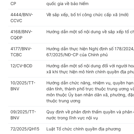
CP
quốc gia về bảo hiểm
4444/BNV-
Về sắp xếp, bố trí công chức cấp xã (mới)
CCVC
4168/BNV-
Hướng dẫn một số nội dung về sắp xếp tổ c
CQĐP
4177/BNV-
Hướng dẫn thực hiện Nghị định số 178/2024
TCBC
67/2025/NĐ-CP của Chính phủ
12/CV-BCĐ
Hướng dẫn một số nội dung đối với người h
xã khi thực hiện mô hình chính quyền địa p
10/2025/TT-
Hướng dẫn chức năng, nhiệm vụ, quyền hạn 
BNV
dân tỉnh, thành phố trực thuộc trung ương v
môn thuộc Ủy ban nhân dân xã, phường, đặc 
thuộc trung ương
09/2025/TT-
Quy định về phân định thẩm quyền và phân 
BNV
nước trong lĩnh vực nội vụ
72/2025/QH15
Luật Tổ chức chính quyền địa phương