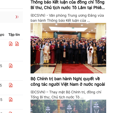
Thông báo Kết luận của đồng chí Tổng
Bí thư, Chủ tịch nước Tô Lâm tại Phiên
họp Ban Chỉ đạo Trung ương thực hiện
(ĐCSVN) - Văn phòng Trung ương Đảng vừa
Nghị quyết 57
ban hành Thông báo Kết luận của ...
lực
Tập tin
25
Bộ Chính trị ban hành Nghị quyết về
công tác người Việt Nam ở nước ngoài
25
(ĐCSVN) – Thay mặt Bộ Chính trị, đồng chí
Tổng Bí thư, Chủ tịch nước Tô ...
25