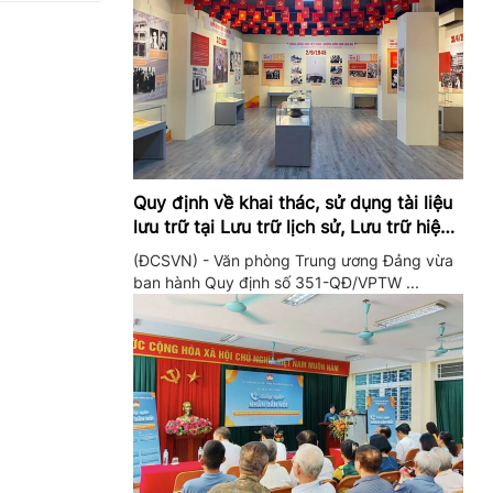
Quy định về khai thác, sử dụng tài liệu
lưu trữ tại Lưu trữ lịch sử, Lưu trữ hiện
hành của Trung ương Đảng và Văn
(ĐCSVN) - Văn phòng Trung ương Đảng vừa
phòng Trung ương Đảng
ban hành Quy định số 351-QĐ/VPTW ...