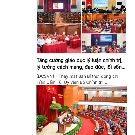
Tăng cường giáo dục lý luận chính trị,
lý tưởng cách mạng, đạo đức, lối sống,
ý thức công dân trong hệ thống giáo
(ĐCSVN) - Thay mặt Ban Bí thư, đồng chí
dục quốc dân
Trần Cẩm Tú, Ủy viên Bộ Chính trị, ...