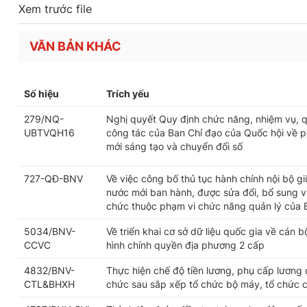
Xem trước file
VĂN BẢN KHÁC
Số hiệu
Trích yếu
279/NQ-
Nghị quyết Quy định chức năng, nhiệm vụ, q
UBTVQH16
công tác của Ban Chỉ đạo của Quốc hội về ph
mới sáng tạo và chuyển đổi số
727-QĐ-BNV
Về việc công bố thủ tục hành chính nội bộ g
nước mới ban hành, được sửa đổi, bổ sung và
chức thuộc phạm vi chức năng quản lý của 
5034/BNV-
Về triển khai cơ sở dữ liệu quốc gia về cán 
CCVC
hình chính quyền địa phương 2 cấp
4832/BNV-
Thực hiện chế độ tiền lương, phụ cấp lương 
CTL&BHXH
chức sau sắp xếp tổ chức bộ máy, tổ chức 