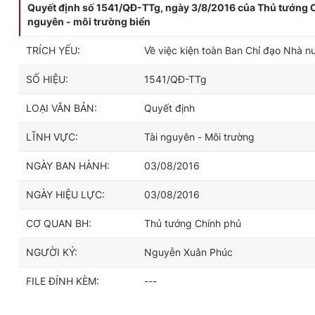
Quyết định số 1541/QĐ-TTg, ngày 3/8/2016 của Thủ tướng Chí
nguyên - môi trường biển
TRÍCH YẾU:
Về việc kiện toàn Ban Chỉ đạo Nhà nư
SỐ HIỆU:
1541/QĐ-TTg
LOẠI VĂN BẢN:
Quyết định
LĨNH VỰC:
Tài nguyên - Môi trường
NGÀY BAN HÀNH:
03/08/2016
NGÀY HIỆU LỰC:
03/08/2016
CƠ QUAN BH:
Thủ tướng Chính phủ
NGƯỜI KÝ:
Nguyễn Xuân Phúc
FILE ĐÍNH KÈM:
---