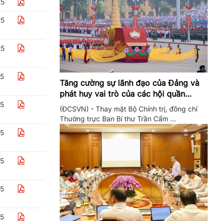
25
25
25
25
Tăng cường sự lãnh đạo của Đảng và
phát huy vai trò của các hội quần
chúng trong giai đoạn phát triển mới
25
(ĐCSVN) - Thay mặt Bộ Chính trị, đồng chí
Thường trực Ban Bí thư Trần Cẩm ...
25
25
25
25