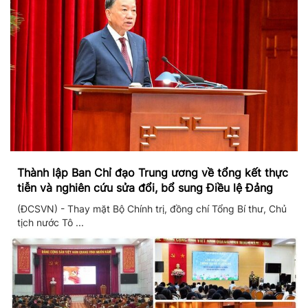
Thành lập Ban Chỉ đạo Trung ương về tổng kết thực
tiễn và nghiên cứu sửa đổi, bổ sung Điều lệ Đảng
(ĐCSVN) - Thay mặt Bộ Chính trị, đồng chí Tổng Bí thư, Chủ
tịch nước Tô ...