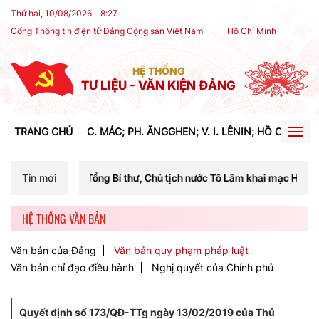
Thứ hai, 10/08/2026
8
:
27
Cổng Thông tin điện tử Đảng Cộng sản Việt Nam
Hồ Chí Minh
HỆ THỐNG
TƯ LIỆU - VĂN KIỆN ĐẢNG
TRANG CHỦ
C. MÁC; PH. ĂNGGHEN; V. I. LÊNIN; HỒ CHÍ MIN
Togg
navig
Tổng Bí thư, Chủ tịch nước Tô Lâm khai mạc Hội nghị Trung ương lần 
Tin mới
HỆ THỐNG VĂN BẢN
Văn bản của Đảng
Văn bản quy phạm pháp luật
Văn bản chỉ đạo điều hành
Nghị quyết của Chính phủ
Quyết định số 173/QĐ-TTg ngày 13/02/2019 của Thủ