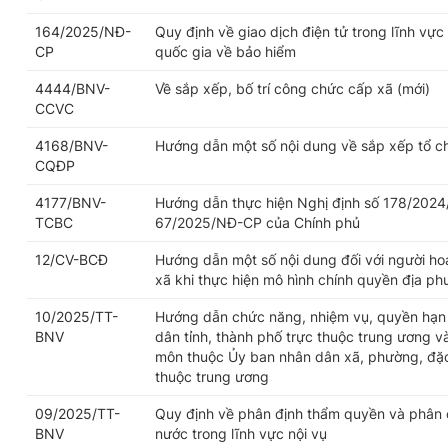
164/2025/NĐ-
Quy định về giao dịch điện tử trong lĩnh vực
CP
quốc gia về bảo hiểm
4444/BNV-
Về sắp xếp, bố trí công chức cấp xã (mới)
CCVC
4168/BNV-
Hướng dẫn một số nội dung về sắp xếp tổ c
CQĐP
4177/BNV-
Hướng dẫn thực hiện Nghị định số 178/2024
TCBC
67/2025/NĐ-CP của Chính phủ
12/CV-BCĐ
Hướng dẫn một số nội dung đối với người h
xã khi thực hiện mô hình chính quyền địa p
10/2025/TT-
Hướng dẫn chức năng, nhiệm vụ, quyền hạn 
BNV
dân tỉnh, thành phố trực thuộc trung ương v
môn thuộc Ủy ban nhân dân xã, phường, đặc 
thuộc trung ương
09/2025/TT-
Quy định về phân định thẩm quyền và phân 
BNV
nước trong lĩnh vực nội vụ