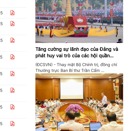
25
25
25
Tăng cường sự lãnh đạo của Đảng và
phát huy vai trò của các hội quần
25
chúng trong giai đoạn phát triển mới
(ĐCSVN) - Thay mặt Bộ Chính trị, đồng chí
Thường trực Ban Bí thư Trần Cẩm ...
25
25
25
25