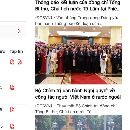
Thông báo Kết luận của đồng chí Tổng
Bí thư, Chủ tịch nước Tô Lâm tại Phiên
họp Ban Chỉ đạo Trung ương thực hiện
(ĐCSVN) - Văn phòng Trung ương Đảng vừa
Nghị quyết 57
ban hành Thông báo Kết luận của ...
lực
Tập tin
25
Bộ Chính trị ban hành Nghị quyết về
công tác người Việt Nam ở nước ngoài
(ĐCSVN) – Thay mặt Bộ Chính trị, đồng chí
25
Tổng Bí thư, Chủ tịch nước Tô ...
25