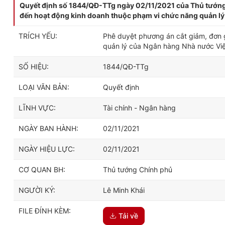
Quyết định số 1844/QĐ-TTg ngày 02/11/2021 của Thủ tướng 
đến hoạt động kinh doanh thuộc phạm vi chức năng quản l
TRÍCH YẾU:
Phê duyệt phương án cắt giảm, đơn 
quản lý của Ngân hàng Nhà nước Vi
SỐ HIỆU:
1844/QĐ-TTg
LOẠI VĂN BẢN:
Quyết định
LĨNH VỰC:
Tài chính - Ngân hàng
NGÀY BAN HÀNH:
02/11/2021
NGÀY HIỆU LỰC:
02/11/2021
CƠ QUAN BH:
Thủ tướng Chính phủ
NGƯỜI KÝ:
Lê Minh Khái
FILE ĐÍNH KÈM:
Tải về