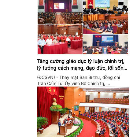
Tăng cường giáo dục lý luận chính trị,
lý tưởng cách mạng, đạo đức, lối sống,
ý thức công dân trong hệ thống giáo
(ĐCSVN) - Thay mặt Ban Bí thư, đồng chí
dục quốc dân
Trần Cẩm Tú, Ủy viên Bộ Chính trị, ...