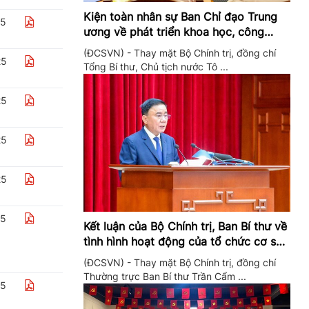
Kiện toàn nhân sự Ban Chỉ đạo Trung
25
ương về phát triển khoa học, công
nghệ, đổi mới sáng tạo và chuyển đổi
(ĐCSVN) - Thay mặt Bộ Chính trị, đồng chí
số
25
Tổng Bí thư, Chủ tịch nước Tô ...
25
25
25
25
Kết luận của Bộ Chính trị, Ban Bí thư về
tình hình hoạt động của tổ chức cơ sở
đảng trong quý II/2026
(ĐCSVN) - Thay mặt Bộ Chính trị, đồng chí
Thường trực Ban Bí thư Trần Cẩm ...
25