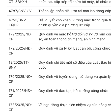
CTL&BHXH
chức sau sắp xếp tổ chức bộ máy, tổ chức 
4787/BNV-CVL
Thành lập đoàn điều tra tai nạn lao động cấp
4753/BNV-
Giải quyết khó khăn, vướng mắc trong quá trì
CQĐP
chính quyền địa phương 02 cấp
179/2025/NĐ-
Quy định về mức hỗ trợ đối với người làm cô
CP
số, an toàn thông tin mạng, an ninh mạng
172/2025/NĐ-
Quy định về xử lý kỷ luật cán bộ, công chức
CP
12/2025/TT-
Quy định chi tiết một số điều của Luật Bảo h
BNV
buộc
170/2025/NĐ-
Quy định về tuyển dụng, sử dụng và quản l
CP
171/2025/NĐ-
Quy định về đào tạo, bồi dưỡng công chức
CP
173/2025/NĐ-
Về hợp đồng thực hiện nhiệm vụ của công c
CP