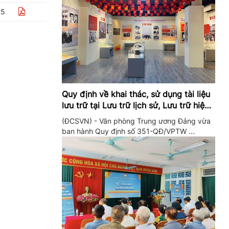
25
Quy định về khai thác, sử dụng tài liệu
lưu trữ tại Lưu trữ lịch sử, Lưu trữ hiện
hành của Trung ương Đảng và Văn
(ĐCSVN) - Văn phòng Trung ương Đảng vừa
phòng Trung ương Đảng
ban hành Quy định số 351-QĐ/VPTW ...