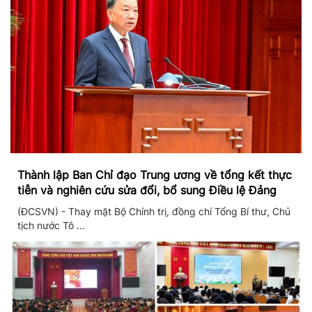
Thành lập Ban Chỉ đạo Trung ương về tổng kết thực
tiễn và nghiên cứu sửa đổi, bổ sung Điều lệ Đảng
(ĐCSVN) - Thay mặt Bộ Chính trị, đồng chí Tổng Bí thư, Chủ
tịch nước Tô ...