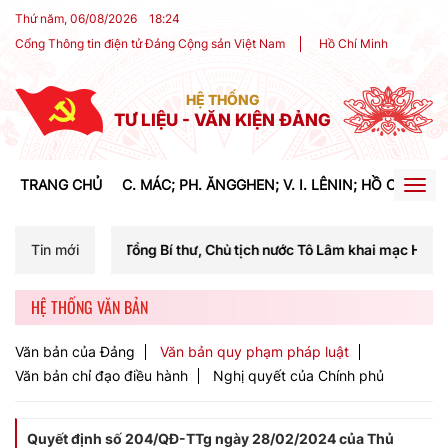
Thứ năm, 06/08/2026
18
:
24
Cổng Thông tin điện tử Đảng Cộng sản Việt Nam
Hồ Chí Minh
HỆ THỐNG
TƯ LIỆU - VĂN KIỆN ĐẢNG
TRANG CHỦ
C. MÁC; PH. ĂNGGHEN; V. I. LÊNIN; HỒ CHÍ MIN
Togg
navig
chí Tổng Bí thư, Chủ tịch nước Tô Lâm khai mạc Hội nghị Trung ương 
Tin mới
HỆ THỐNG VĂN BẢN
Văn bản của Đảng
Văn bản quy phạm pháp luật
Văn bản chỉ đạo điều hành
Nghị quyết của Chính phủ
Quyết định số 204/QĐ-TTg ngày 28/02/2024 của Thủ